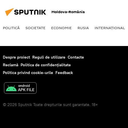
Moldova-România
POLITICĂ
SOCIETATE
ECONOMIE
RUSIA
INTERNAŢIONAL
Despre proiect
Reguli de utilizare
Contacte
Reclamă
Politica de confidențialitate
Politica privind cookie-urile
Feedback
© 2026 Sputnik Toate drepturile sunt garantate. 18+