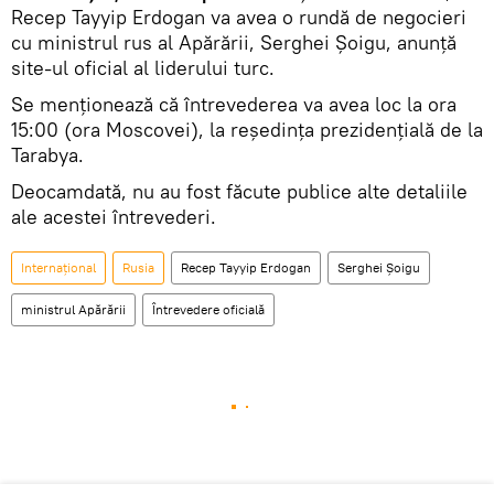
Recep Tayyip Erdogan va avea o rundă de negocieri
cu ministrul rus al Apărării, Serghei Șoigu, anunță
site-ul oficial al liderului turc.
Se menționează că întrevederea va avea loc la ora
15:00 (ora Moscovei), la reședința prezidențială de la
Tarabya.
Deocamdată, nu au fost făcute publice alte detaliile
ale acestei întrevederi.
Internaţional
Rusia
Recep Tayyip Erdogan
Serghei Șoigu
ministrul Apărării
Întrevedere oficială