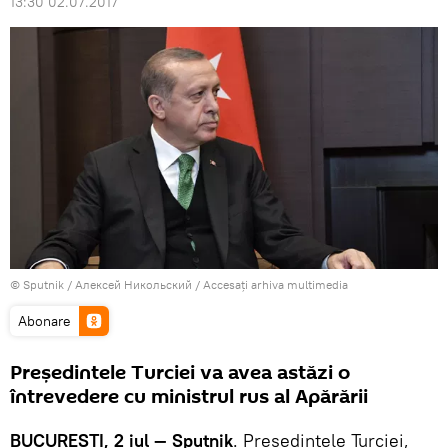
13:30 02.07.2017
© Sputnik / Алексей Никольский
/
Accesați arhiva multimedia
Abonare
Președintele Turciei va avea astăzi o
întrevedere cu ministrul rus al Apărării
BUCUREȘTI, 2 iul — Sputnik
. Președintele Turciei,