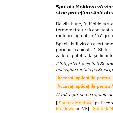
Sputnik Moldova vă vine
şi ne protejăm sănătate
De zile bune, în Moldova s-
termometre urcă constant sp
meteorologii afirmă că greul
Specialiștii vin cu avertis
perioada caniculară. Sfaturi 
zăduful puteţi afla și din in
Citiţi, priviţi, ascultaţi Sp
aplicaţiile mobile pe Smartp
Accesaţi aplicaţiile pentru
Accesaţi aplicaţiile pentru
Urmărește-ne pe rețelele de 
|
Sputnik Moldova
pe Faceb
Moldova
pe VK| |
Sputnik 