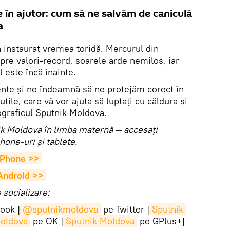
 în ajutor: cum să ne salvăm de caniculă
a
a instaurat vremea toridă. Mercurul din
re valori-record, soarele arde nemilos, iar
 este încă înainte.
mente și ne îndeamnă să ne protejăm corect în
utile, care vă vor ajuta să luptați cu căldura şi
fograficul Sputnik Moldova.
utnik Moldova în limba maternă — accesaţi
hone-uri şi tablete.
 iPhone >>
 Android >>
socializare:
ook |
@sputnikmoldova
pe Twitter |
Sputnik 
Moldova
pe OK |
Sputnik Moldova
pe GPlus+|