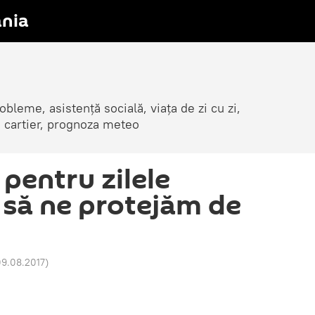
nia
obleme, asistență socială, viața de zi cu zi,
in cartier, prognoza meteo
 pentru zilele
 să ne protejăm de
09.08.2017
)