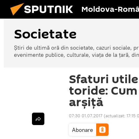
Moldova-Româ
Societate
Știri de ultimă oră din societate, cazuri sociale, pr
evenimente publice, culturale, viața de la țară, d
Sfaturi utile
toride: Cum
arșiță
07:30 01.07.2017
(actualizat:
17:15 
Abonare