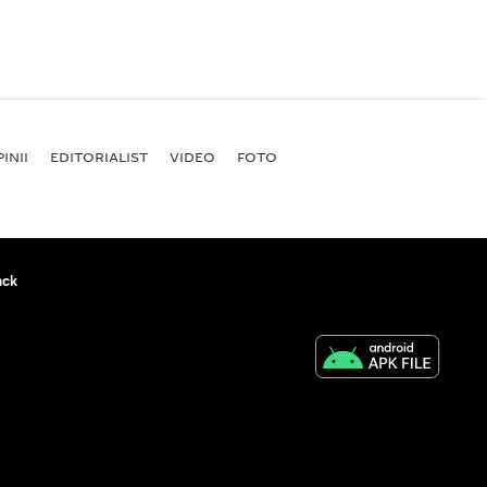
INII
EDITORIALIST
VIDEO
FOTO
ack