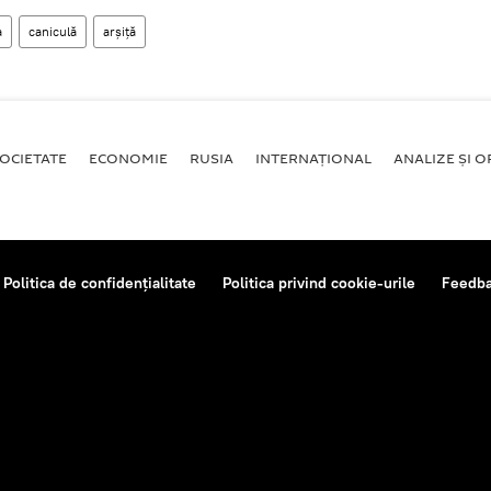
a
caniculă
arșiță
OCIETATE
ECONOMIE
RUSIA
INTERNAŢIONAL
ANALIZE ȘI OP
Politica de confidențialitate
Politica privind cookie-urile
Feedb