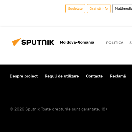
Societate
Grafică Info
Multimedi
Moldova-România
POLITICĂ
S
Despre proiect
Reguli de utilizare
Contacte
Reclamă
© 2026 Sputnik Toate drepturile sunt garantate. 18+