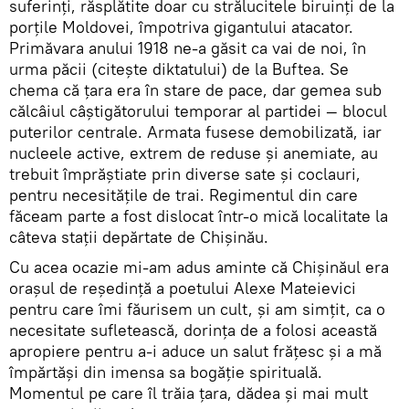
suferinți, răsplătite doar cu strălucitele biruinţi de la
porțile Moldovei, împotriva gigantului atacator.
Primăvara anului 1918 ne-a găsit ca vai de noi, în
urma păcii (citeşte diktatului) de la Buftea. Se
chema că ţara era în stare de pace, dar gemea sub
călcâiul câştigătorului temporar al partidei — blocul
puterilor centrale. Armata fusese demobilizată, iar
nucleele active, extrem de reduse şi anemiate, au
trebuit împrăştiate prin diverse sate şi coclauri,
pentru necesităţile de trai. Regimentul din care
făceam parte a fost dislocat într-o mică localitate la
câteva staţii depărtate de Chişinău.
Cu acea ocazie mi-am adus aminte că Chişinăul era
oraşul de reşedinţă a poetului Alexe Mateievici
pentru care îmi făurisem un cult, şi am simţit, ca o
necesitate sufletească, dorinţa de a folosi această
apropiere pentru a-i aduce un salut frăţesc şi a mă
împărtăşi din imensa sa bogăţie spirituală.
Momentul pe care îl trăia ţara, dădea şi mai mult