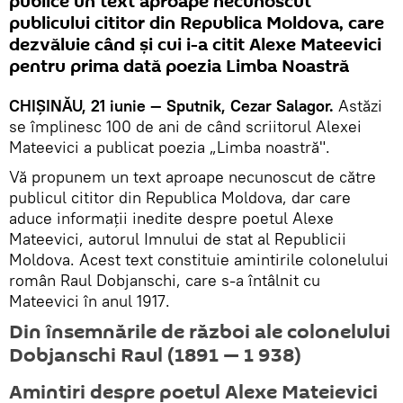
publice un text aproape necunoscut
publicului cititor din Republica Moldova, care
dezvăluie când și cui i-a citit Alexe Mateevici
pentru prima dată poezia Limba Noastră
CHIȘINĂU, 21 iunie — Sputnik, Cezar Salagor.
Astăzi
se împlinesc 100 de ani de când scriitorul Alexei
Mateevici a publicat poezia „Limba noastră".
Vă propunem un text aproape necunoscut de către
publicul cititor din Republica Moldova, dar care
aduce informații inedite despre poetul Alexe
Mateevici, autorul Imnului de stat al Republicii
Moldova. Acest text constituie amintirile colonelului
român Raul Dobjanschi, care s-a întâlnit cu
Mateevici în anul 1917.
Din însemnările de război ale colonelului
Dobjanschi Raul (1891 — 1 938)
Amintiri despre poetul Alexe Mateievici