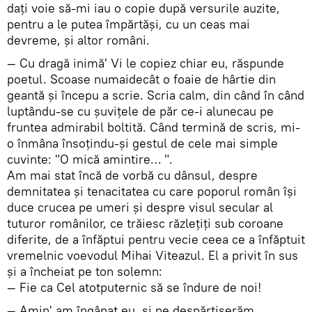
daţi voie să-mi iau o copie după versurile auzite,
pentru a le putea împărtăşi, cu un ceas mai
devreme, şi altor români.
— Cu dragă inimă' Vi le copiez chiar eu, răspunde
poetul. Scoase numaidecât o foaie de hârtie din
geantă şi începu a scrie. Scria calm, din când în când
luptându-se cu șuvițele de păr ce-i alunecau pe
fruntea admirabil boltită. Când termină de scris, mi-
o înmâna însoțindu-și gestul de cele mai simple
cuvinte: "O mică amintire… ".
Am mai stat încă de vorbă cu dânsul, despre
demnitatea şi tenacitatea cu care poporul român îşi
duce crucea pe umeri şi despre visul secular al
tuturor românilor, ce trăiesc răzleţiţi sub coroane
diferite, de a înfăptui pentru vecie ceea ce a înfăptuit
vremelnic voevodul Mihai Viteazul. El a privit în sus
şi a încheiat pe ton solemn:
— Fie ca Cel atotputernic să se îndure de noi!
— Amin' am îngânat eu, şi ne despărțiserăm