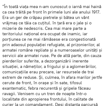
"În toată viața mea n-am cunoscut o iarnă mai haină
ca cea trăită pe front în primele luni ale anului 1917.
Era un ger de crăpau pietrele şi bătea un vânt
vrăjmaş ce tăia ca cuţitul. în ţară era o jale şi o
mizerie de nedescris. Cea mai mare parte a
teritoriului naţional era ocupat de inamic, iar
porţiunea ce ne mai rămăsese era congestionată
prin adaosul populaţiei refugiate, al prizonierilor, al
armatei române repliate şi a numeroaselor unităţi şi
servicii ale armatei ruse. Pe de altă parte, din cauza
pierderilor suferite, a dezorganizării inerente
situaţiei, a nămeţilor, a frigului şi a aglomerărilor,
comunicaţiile erau precare, iar resursele de trai
extrem de reduse. Şi, culmea, în afara marilor jertfe
cerute de front, în oraşe şi în sate, tifosul
exantematic, febra recurentă şi gripele făceau
ravagii. Venisem cu un tren de noapte într-o
localitate din apropierea frontului, în calitate de
curier la un comandament. Deşi distanta parcursă