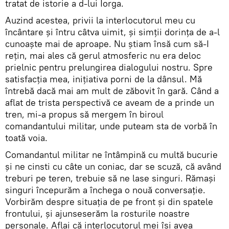
tratat de istorie a d-lui Iorga.
Auzind acestea, privii la interlocutorul meu cu
încântare şi întru câtva uimit, şi simţii dorinţa de a-l
cunoaște mai de aproape. Nu știam însă cum să-I
rețin, mai ales că gerul atmosferic nu era deloc
prielnic pentru prelungirea dialogului nostru. Spre
satisfacția mea, inițiativa porni de la dânsul. Mă
întrebă dacă mai am mult de zăbovit în gară. Când a
aflat de trista perspectivă ce aveam de a prinde un
tren, mi-a propus să mergem în biroul
comandantului militar, unde puteam sta de vorbă în
toată voia.
Comandantul militar ne întâmpină cu multă bucurie
şi ne cinsti cu câte un coniac, dar se scuză, că având
treburi pe teren, trebuie să ne lase singuri. Rămaşi
singuri începurăm a închega o nouă conversaţie.
Vorbirăm despre situaţia de pe front şi din spatele
frontului, şi ajunseserăm la rosturile noastre
personale. Aflai că interlocutorul mei îşi avea