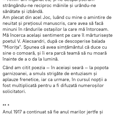
strângându-ne reciproc mâinile şi urându-ne
sănătate şi izbândă.
Am plecat din acel Joc, luând cu mine o amintire de
neuitat şi preţiosul manuscris, care avea să facă
minuni în rândurile ostaşilor la care mă întorceam.
Mă încerca acelaşi sentiment pe care îl mărturiseşte
poetul V. Alecsandri, după ce descoperise balada
"Miorița". Spunea că avea simţământul că duce cu
sine o comoară, şi îi era parcă teamă să nu moară
înainte de a o da la lumină.
Când am citit poezia — în aceiaşi seară — la popota
garnizoanei, a smuls strigăte de entuziasm şi
aplauze frenetice, iar ca urmare, în cursul nopţii a
fost multiplicată pentru a fi difuzată numeroşilor
solicitatori.
** *
Anul 1917 a continuat să fie anul marilor jertfe şi