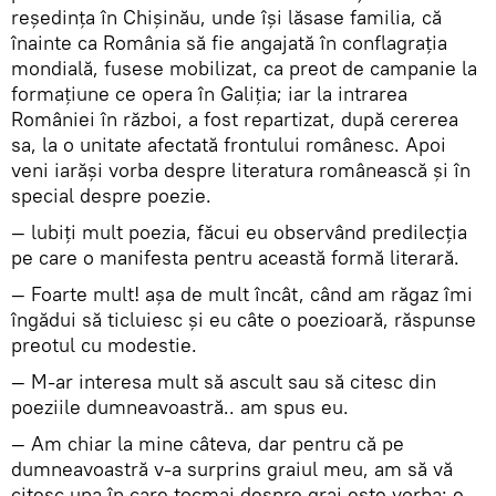
reşedința în Chişinău, unde îşi lăsase familia, că
înainte ca România să fie angajată în conflagrația
mondială, fusese mobilizat, ca preot de campanie la
formațiune ce opera în Galiția; iar la intrarea
României în război, a fost repartizat, după cererea
sa, la o unitate afectată frontului românesc. Apoi
veni iarăşi vorba despre literatura românească şi în
special despre poezie.
— lubiți mult poezia, făcui eu observând predilecția
pe care o manifesta pentru această formă literară.
— Foarte mult! aşa de mult încât, când am răgaz îmi
îngădui să ticluiesc şi eu câte o poezioară, răspunse
preotul cu modestie.
— M-ar interesa mult să ascult sau să citesc din
poeziile dumneavoastră.. am spus eu.
— Am chiar la mine câteva, dar pentru că pe
dumneavoastră v-a surprins graiul meu, am să vă
citesc una în care tocmai despre grai este vorba; e