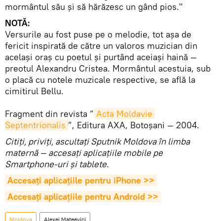
mormântul său şi să hărăzesc un gând pios."
NOTĂ:
Versurile au fost puse pe o melodie, tot aşa de
fericit inspirată de către un valoros muzician din
acelaşi oraş cu poetul şi purtând aceiaşi haină —
preotul Alexandru Cristea. Mormântul acestuia, sub
o placă cu notele muzicale respective, se află la
cimitirul Bellu.
Fragment din revista ”
Acta Moldavie 
Septentrionalis
”, Editura AXA, Botoșani — 2004.
Citiţi, priviţi, ascultaţi Sputnik Moldova în limba
maternă — accesaţi aplicaţiile mobile pe
Smartphone-uri şi tablete.
Accesaţi aplicaţiile pentru iPhone >>
Accesaţi aplicaţiile pentru Android >>
Moldova
Alexei Mateevici