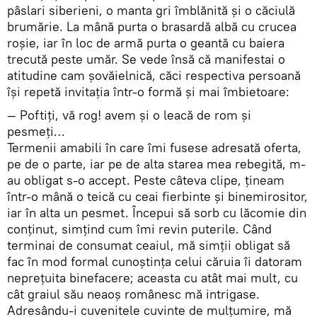
pâslari siberieni, o manta gri îmblănită şi o căciulă
brumărie. La mână purta o brasardă albă cu crucea
roşie, iar în loc de armă purta o geantă cu baiera
trecută peste umăr. Se vede însă că manifestai o
atitudine cam şovăielnică, căci respectiva persoană
îşi repetă invitaţia într-o formă şi mai îmbietoare:
— Poftiţi, vă rog! avem şi o leacă de rom şi
pesmeţi…
Termenii amabili în care îmi fusese adresată oferta,
pe de o parte, iar pe de alta starea mea rebegită, m-
au obligat s-o accept. Peste câteva clipe, țineam
într-o mână o teică cu ceai fierbinte şi binemirositor,
iar în alta un pesmet. Începui să sorb cu lăcomie din
conţinut, simţind cum îmi revin puterile. Când
terminai de consumat ceaiul, mă simţii obligat să
fac în mod formal cunoştinţa celui căruia îi datoram
nepreţuita binefacere; aceasta cu atât mai mult, cu
cât graiul său neaoş românesc mă intrigase.
Adresându-i cuvenitele cuvinte de mulţumire, mă