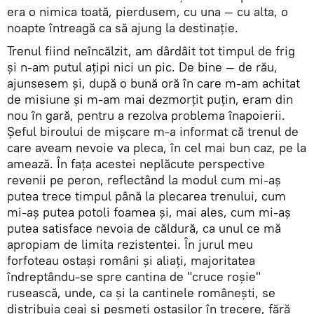
era o nimica toată, pierdusem, cu una — cu alta, o
noapte întreagă ca să ajung la destinație.
Trenul fiind neîncălzit, am dârdâit tot timpul de frig
şi n-am putul ațipi nici un pic. De bine — de rău,
ajunsesem şi, după o bună oră în care m-am achitat
de misiune şi m-am mai dezmorţit puţin, eram din
nou în gară, pentru a rezolva problema înapoierii.
Şeful biroului de mişcare m-a informat că trenul de
care aveam nevoie va pleca, în cel mai bun caz, pe la
amează. În faţa acestei neplăcute perspective
revenii pe peron, reflectând la modul cum mi-aş
putea trece timpul până la plecarea trenului, cum
mi-aş putea potoli foamea şi, mai ales, cum mi-aş
putea satisface nevoia de căldură, ca unul ce mă
apropiam de limita rezistentei. În jurul meu
forfoteau ostaşi români şi aliaţi, majoritatea
îndreptându-se spre cantina de "cruce roşie"
rusească, unde, ca şi la cantinele româneşti, se
distribuia ceai şi pesmeţi ostaşilor în trecere, fără