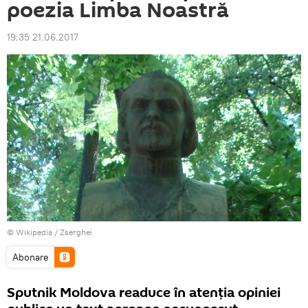
poezia Limba Noastră
19:35 21.06.2017
©
Wikipedia
/
Zserghei
Abonare
Sputnik Moldova readuce în atenția opiniei