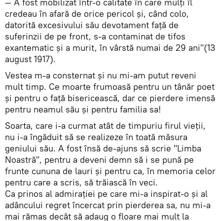
— A fost mobilizat într-o calitate în care mulţi îl
credeau în afară de orice pericol şi, când colo,
datorită excesivului său devotament faţă de
suferinzii de pe front, s-a contaminat de tifos
exantematic şi a murit, în vârstă numai de 29 ani"(13
august 1917).
Vestea m-a consternat şi nu mi-am putut reveni
mult timp. Ce moarte frumoasă pentru un tânăr poet
şi pentru o faţă bisericească, dar ce pierdere imensă
pentru neamul său şi pentru familia sa!
Soarta, care i-a curmat atât de timpuriu firul vieţii,
nu i-a îngăduit să se realizeze în toată măsura
geniului său. A fost însă de-ajuns să scrie "Limba
Noastră", pentru a deveni demn să i se pună pe
frunte cununa de lauri şi pentru ca, în memoria celor
pentru care a scris, să trăiască în veci.
Ca prinos al admiraţiei pe care mi-a inspirat-o şi al
adâncului regret încercat prin pierderea sa, nu mi-a
mai rămas decât să adaug o floare mai mult la