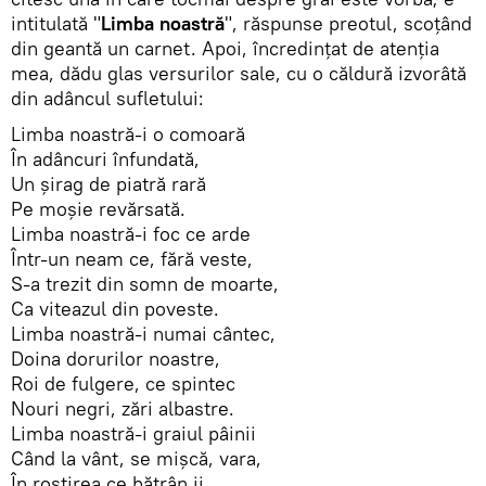
intitulată "
Limba noastră
", răspunse preotul, scoțând
din geantă un carnet. Apoi, încredințat de atenția
mea, dădu glas versurilor sale, cu o căldură izvorâtă
din adâncul sufletului:
Limba noastră-i o comoară
În adâncuri înfundată,
Un şirag de piatră rară
Pe moşie revărsată.
Limba noastră-i foc ce arde
Într-un neam ce, fără veste,
S-a trezit din somn de moarte,
Ca viteazul din poveste.
Limba noastră-i numai cântec,
Doina dorurilor noastre,
Roi de fulgere, ce spintec
Nouri negri, zări albastre.
Limba noastră-i graiul pâinii
Când la vânt, se mişcă, vara,
În rostirea ce bătrân ii