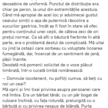
deosebire de uniformă. Punctul de distribuţie era
chiar pe peron, la unul din extremitățile acestuia.
Când mă apropiai de acel loc şi adulmecai gustul
ceaiului simţii o aşa de puternică răscolire a
sucurilor gastrice, încât aş fi fost în stare să ofer,
pentru conţinutul unei ceşti, de câteva zeci de ori
preţul normal. Ca să afli o băutură fierbinte în altă
parte, era o problemă destul de complicată. Mă uitai
cu jind la ostaşii care sorbeau cu voluptate licoarea
fumegândă, dar, încercat de un sentiment de jenă,
păşii înainte.
Deodată mă pomenii solicitat de o voce plăcut
timbrată, într-o curată limbă românească:
— Domnule locotenent, nu poftiţi cumva, să beţi cu
noi un ceai?
Mă oprii şi îmi tixai privirea asupra persoanei care
mă îmbia. Era un bărbat tânăr, cu un păr bogat de
culoare închisă, cu faţa rotundă, prelungită cu o
bărbuţă şi cu privirea nespus de blândă. Purta