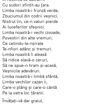
Cu sudori sfinţit-au (ara.
Limba noastră-i frunză verde,
Zbuciumul din codrii veşnici,
Nistrul lin, ce-n valuri pierde
Ai luceferilor sfeşnici.
Limba noastră-i vechi izvoade,
Povestiri din alte vremuri,
Ce cetindu-le-nşirate
Te-nfiori adânc şi tremuri.
Limba noastră îi aleasă
Să ridice slavă-o ceruri,
Să ne spue-n hram şi-acasă,
Veşnicile adevăruri.
Limba noastră-i limbă sfântă,
Limba vechilor cazan ii,
Care-o plâng şi care-o cântă
Pe la vatra lor, ţăranii.
Învăţaţi-vă dar graiul,