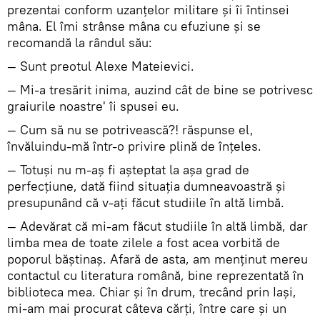
prezentai conform uzanţelor militare şi îi întinsei
mâna. El îmi strânse mâna cu efuziune şi se
recomandă la rândul său:
— Sunt preotul Alexe Mateievici.
— Mi-a tresărit inima, auzind cât de bine se potrivesc
graiurile noastre' îi spusei eu.
— Cum să nu se potrivească?! răspunse el,
învăluindu-mă într-o privire plină de înţeles.
— Totuşi nu m-aş fi aşteptat la aşa grad de
perfecţiune, dată fiind situaţia dumneavoastră şi
presupunând că v-aţi făcut studiile în altă limbă.
— Adevărat că mi-am făcut studiile în altă limbă, dar
limba mea de toate zilele a fost acea vorbită de
poporul băştinaş. Afară de asta, am menţinut mereu
contactul cu literatura română, bine reprezentată în
biblioteca mea. Chiar şi în drum, trecând prin Iaşi,
mi-am mai procurat câteva cărţi, între care şi un