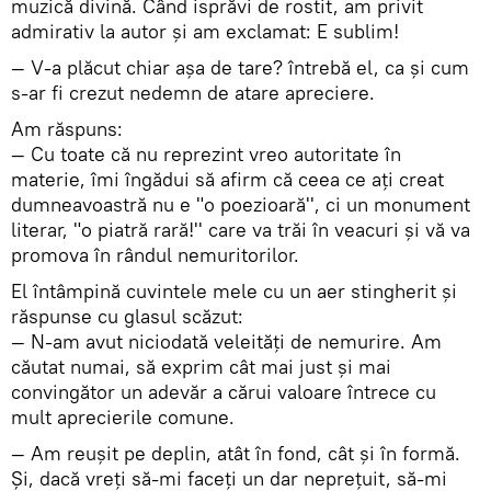
muzică divină. Când isprăvi de rostit, am privit
admirativ la autor şi am exclamat: E sublim!
— V-a plăcut chiar aşa de tare? întrebă el, ca şi cum
s-ar fi crezut nedemn de atare apreciere.
Am răspuns:
— Cu toate că nu reprezint vreo autoritate în
materie, îmi îngădui să afirm că ceea ce aţi creat
dumneavoastră nu e "o poezioară'', ci un monument
literar, "o piatră rară!'' care va trăi în veacuri şi vă va
promova în rândul nemuritorilor.
El întâmpină cuvintele mele cu un aer stingherit şi
răspunse cu glasul scăzut:
— N-am avut niciodată veleităţi de nemurire. Am
căutat numai, să exprim cât mai just şi mai
convingător un adevăr a cărui valoare întrece cu
mult aprecierile comune.
— Am reuşit pe deplin, atât în fond, cât şi în formă.
Şi, dacă vreţi să-mi faceţi un dar nepreţuit, să-mi