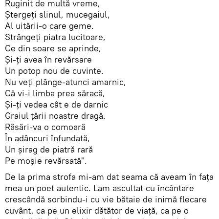
Ruginit de multă vreme,
Ştergeţi slinul, mucegaiul,
Al uitării-o care geme.
Strângeţi piatra lucitoare,
Ce din soare se aprinde,
Şi-ţi avea în revărsare
Un potop nou de cuvinte.
Nu veţi plânge-atunci amarnic,
Că vi-i limba prea săracă,
Şi-ţi vedea cât e de darnic
Graiul ţării noastre dragă.
Răsări-va o comoară
În adâncuri înfundată,
Un şirag de piatră rară
Pe moşie revărsată".
De la prima strofa mi-am dat seama că aveam în faţa
mea un poet autentic. Lam ascultat cu încântare
crescândă sorbindu-i cu vie bătaie de inimă flecare
cuvânt, ca pe un elixir dătător de viaţă, ca pe o