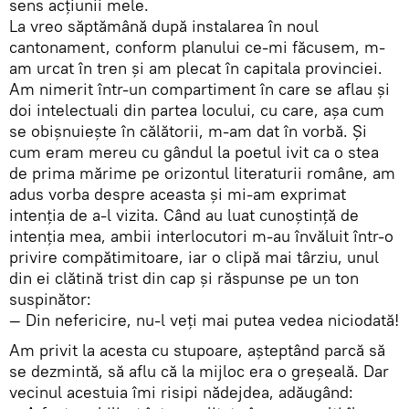
sens acţiunii mele.
La vreo săptămână după instalarea în noul
cantonament, conform planului ce-mi făcusem, m-
am urcat în tren şi am plecat în capitala provinciei.
Am nimerit într-un compartiment în care se aflau şi
doi intelectuali din partea locului, cu care, aşa cum
se obişnuieşte în călătorii, m-am dat în vorbă. Şi
cum eram mereu cu gândul la poetul ivit ca o stea
de prima mărime pe orizontul literaturii române, am
adus vorba despre aceasta şi mi-am exprimat
intenţia de a-l vizita. Când au luat cunoştinţă de
intenţia mea, ambii interlocutori m-au învăluit într-o
privire compătimitoare, iar o clipă mai târziu, unul
din ei clătină trist din cap şi răspunse pe un ton
suspinător:
— Din nefericire, nu-l veţi mai putea vedea niciodată!
Am privit la acesta cu stupoare, aşteptând parcă să
se dezmintă, să aflu că la mijloc era o greşeală. Dar
vecinul acestuia îmi risipi nădejdea, adăugând: