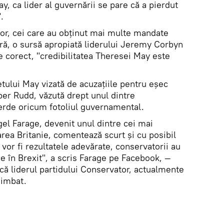
y, ca lider al guvernării se pare că a pierdut
.
ilor, cei care au obținut mai multe mandate
ară, o sursă apropiată liderului Jeremy Corbyn
te corect, "credibilitatea Theresei May este
etului May vizată de acuzațiile pentru eșec
er Rudd, văzută drept unul dintre
ierde oricum fotoliul guvernamental.
Nigel Farage, devenit unul dintre cei mai
area Britanie, comentează scurt și cu posibil
 vor fi rezultatele adevărate, conservatorii au
e în Brexit", a scris Farage pe Facebook, —
că liderul partidului Conservator, actualmente
himbat.