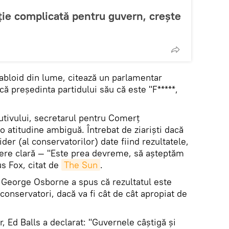
ație complicată pentru guvern, crește
abloid din lume, citează un parlamentar
ă președinta partidului său că este "F*****,
tivului, secretarul pentru Comerț
 o atitudine ambiguă. Întrebat de ziariști dacă
er (al conservatorilor) date fiind rezultatele,
inere clară — "Este prea devreme, să așteptăm
s Fox, citat de
The Sun
.
 George Osborne a spus că rezultatul este
conservatori, dacă va fi cât de cât apropiat de
r, Ed Balls a declarat: "Guvernele câștigă și