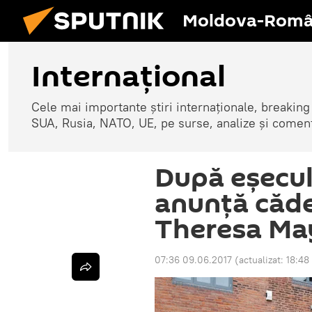
Moldova-Româ
Internaţional
Cele mai importante știri internaționale, breaking
SUA, Rusia, NATO, UE, pe surse, analize și coment
După eșecul 
anunță căde
Theresa Ma
07:36 09.06.2017
(actualizat:
18:48