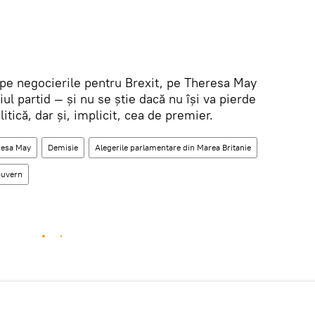
cepe negocierile pentru Brexit, pe Theresa May
iul partid — și nu se știe dacă nu își va pierde
itică, dar și, implicit, cea de premier.
resa May
Demisie
Alegerile parlamentare din Marea Britanie
uvern