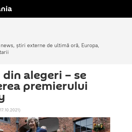
nia
 news, știri externe de ultimă oră, Europa,
arii
din alegeri – se
rea premierului
y
 17.10.2021
)