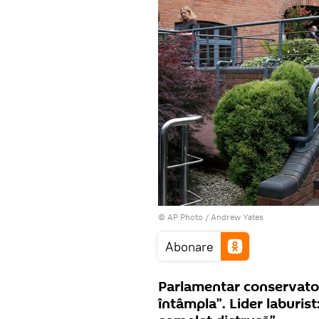
© AP Photo / Andrew Yates
Abonare
Parlamentar conservator:
întâmpla”. Lider laburist