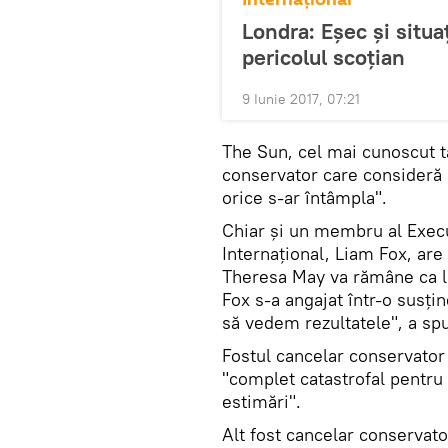
Londra: Eșec și situ
pericolul scoțian
9 Iunie 2017, 07:21
The Sun, cel mai cunoscut t
conservator care consideră c
orice s-ar întâmpla".
Chiar și un membru al Execu
Internațional, Liam Fox, are
Theresa May va rămâne ca lid
Fox s-a angajat într-o susț
să vedem rezultatele", a spu
Fostul cancelar conservator
"complet catastrofal pentru 
estimări".
Alt fost cancelar conservato