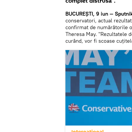
complet distrusă”.
BUCUREȘTI, 9 iun — Sputnik
conservatori, actual rezultat 
confirmat de numărătorile o
Theresa May. "Rezultatele d
curând, vor fi scoase cuțit
Internaţional