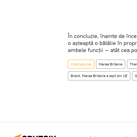
În concluzie, înainte de în
o așteaptă o bătălie în propr
ambele funcții — atât cea pol
Internaţional
Marea Britanie
The
Brexit. Marea Britanie a ieșit din UE
G