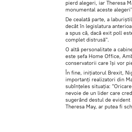
pierd alegeri, iar Theresa Ma
monumental aceste alegeri"
De cealată parte, a laburișt
decât în legislatura anterio
a spus că, dacă exit poll es
complet distrusă".
O altă personalitate a cabin
este șefa Home Office, Amb
conservatorii care își vor p
În fine, inițiatorul Brexit, 
importanți realizatori din M
subînțeles situația: "Oricare
nevoie de un lider care cred
sugerând destul de evident 
Theresa May, ar putea fi sc