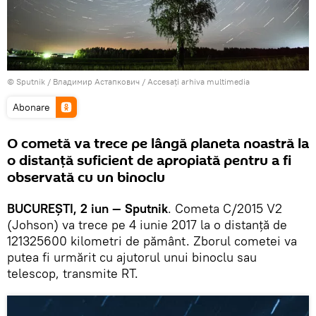
© Sputnik /
Владимир Астапкович
/
Accesați arhiva multimedia
Abonare
O cometă va trece pe lângă planeta noastră la
o distanță suficient de apropiată pentru a fi
observată cu un binoclu
BUCUREȘTI, 2 iun — Sputnik
. Cometa C/2015 V2
(Johson) va trece pe 4 iunie 2017 la o distanță de
121325600 kilometri de pământ. Zborul cometei va
putea fi urmărit cu ajutorul unui binoclu sau
telescop, transmite RT.