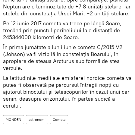
Neptun are o luminozitate de +7,8 unități stelare, iar
stelele din constelația Ursei Mari, +2 unități stelare.
Pe 12 iunie 2017 cometa va trece pe lângă Soare,
trecând prin punctul periheliului la o distanță de
245344000 kilometri de Soare.
În prima jumătate a lunii iunie cometa C/2015 V2
(Johson) va fi vizibilă în constelația Boarului, în
apropiere de steaua Arcturus sub formă de stea
verzuie.
La latitudinile medii ale emisferei nordice cometa va
putea fi observată pe parcursul întregii nopți cu
ajutorul binoclului și telescopurilor în cazul unui cer
senin, deasupra orizontului, în partea sudică a
cerului.
MONDEN
astronomi
Cometa