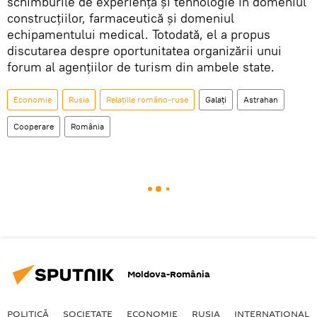
schimburile de experiență și tehnologie în domeniul
construcțiilor, farmaceutică și domeniul
echipamentului medical. Totodată, el a propus
discutarea despre oportunitatea organizării unui
forum al agențiilor de turism din ambele state.
Economie
Rusia
Relațiile româno-ruse
Galați
Astrahan
Cooperare
România
Moldova-România
POLITICĂ
SOCIETATE
ECONOMIE
RUSIA
INTERNAŢIONAL