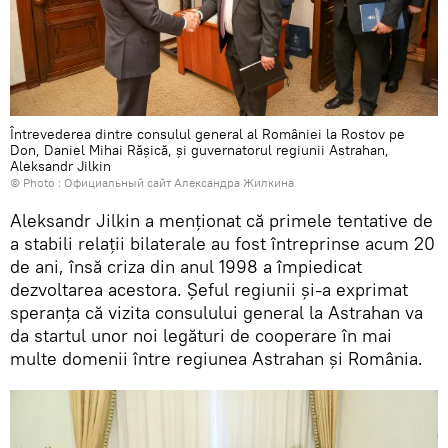
Întrevederea dintre consulul general al României la Rostov pe
Don, Daniel Mihai Rășică, și guvernatorul regiunii Astrahan,
Aleksandr Jilkin
© Photo :
Официальный сайт Александра Жилкина
Aleksandr Jilkin a menționat că primele tentative de
a stabili relații bilaterale au fost întreprinse acum 20
de ani, însă criza din anul 1998 a împiedicat
dezvoltarea acestora. Șeful regiunii și-a exprimat
speranța că vizita consulului general la Astrahan va
da startul unor noi legături de cooperare în mai
multe domenii între regiunea Astrahan și România.