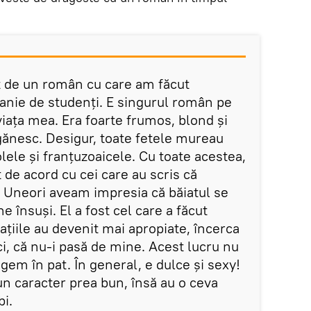
t de un român cu care am făcut
anie de studenți. E singurul român pe
iața mea. Era foarte frumos, blond și
igănesc. Desigur, toate fetele mureau
olele și franțuzoaicele. Cu toate acestea,
de acord cu cei care au scris că
. Uneori aveam impresia că băiatul se
 însuși. El a fost cel care a făcut
lațiile au devenit mai apropiate, încerca
ci, că nu-i pasă de mine. Acest lucru nu
gem în pat. În general, e dulce și sexy!
n caracter prea bun, însă au o ceva
bi.