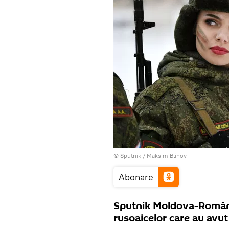
© Sputnik / Maksim Blinov
Abonare
Sputnik Moldova-Română 
rusoaicelor care au avut