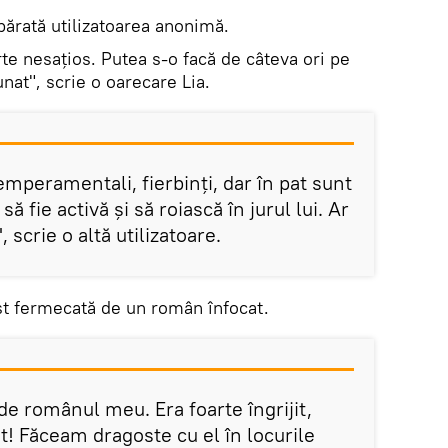
upărată utilizatoarea anonimă.
te nesațios. Putea s-o facă de câteva ori pe
unat", scrie o oarecare Lia.
emperamentali, fierbinți, dar în pat sunt
să fie activă și să roiască în jurul lui. Ar
 scrie o altă utilizatoare.
st fermecată de un român înfocat.
e românul meu. Era foarte îngrijit,
at! Făceam dragoste cu el în locurile