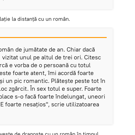
ație la distanță cu un român.
 român de jumătate de an. Chiar dacă
 vizitat unul pe altul de trei ori. Citesc
parcă e vorba de o persoană cu totul
ste foarte atent, îmi acordă foarte
 și un pic romantic. Plătește peste tot în
oc zgârcit. În sex totul e super. Foarte
 place s-o facă foarte îndelungat, uneori
E foarte nesațios", scrie utilizatoarea
oveste de dragoste cu un român în timpul