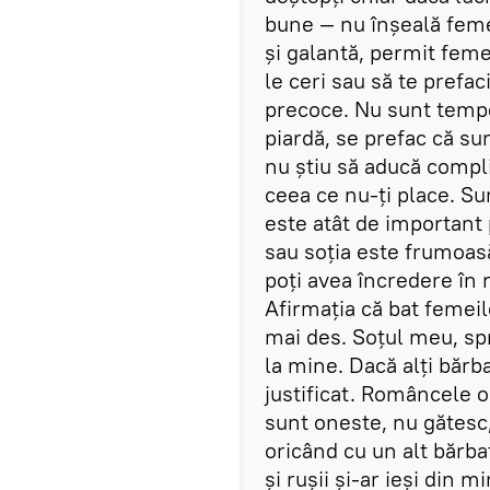
bune — nu înșeală femei
și galantă, permit feme
le ceri sau să te prefaci
precoce. Nu sunt temper
piardă, se prefac că su
nu știu să aducă compli
ceea ce nu-ți place. Sun
este atât de important 
sau soția este frumoasă, 
poți avea încredere în 
Afirmația că bat femeile
mai des. Soțul meu, sp
la mine. Dacă alți bărba
justificat. Româncele o
sunt oneste, nu gătesc,
oricând cu un alt bărba
și rușii și-ar ieși din mi