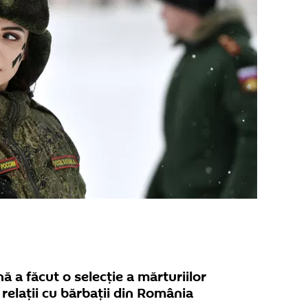
a făcut o selecție a mărturiilor
 relații cu bărbații din România