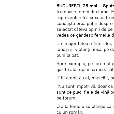
BUCUREȘTI, 28 mai — Sputn
frumoase femei din lume. Mu
reprezentantă a sexului fru
cunoaște prea puțin despre 
selectat câteva opinii de pe 
vedea ce gândesc femeile d
Din majoritatea mărturiilor,
leneși și violenți, însă, pe de
buni la pat.
Spre exemplu, pe forumul p
găsite atât opinii critice, cât
"Fiți atenți cu ei, mușcă!", 
"Nu sunt împotrivă, doar că
sunt pe plac, fie e de vină p
pe forum.
O altă femeie se plânge că a
cu un român.