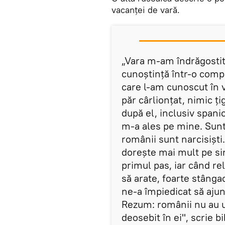
vacanței de vară.
„Vara m-am îndrăgosti
cunoștință într-o comp
care l-am cunoscut în v
păr cârlionțat, nimic ț
după el, inclusiv spani
m-a ales pe mine. Sunt 
românii sunt narcisiști
dorește mai mult pe sine
primul pas, iar când re
să arate, foarte stânga
ne-a împiedicat să ajun
Rezum: românii nu au u
deosebit în ei", scrie bi