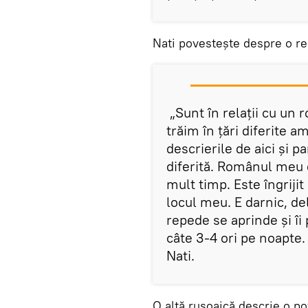
Nati povestește despre o rel
„Sunt în relații cu un
trăim în țări diferite am
descrierile de aici și 
diferită. Românul meu e
mult timp. Este îngrijit
locul meu. E darnic, del
repede se aprinde și îi
câte 3-4 ori pe noapte. 
Nati.
O altă rusoaică descrie o p