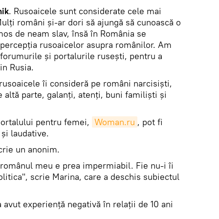
ik
. Rusoaicele sunt considerate cele mai
lți români și-ar dori să ajungă să cunoască o
mos de neam slav, însă în România se
percepția rusoaicelor asupra românilor. Am
forumurile și portalurile rusești, pentru a
in Rusia.
 rusoaicele îi consideră pe români narcisiști,
 altă parte, galanți, atenți, buni familiști și
ortalului pentru femei,
Woman.ru
, pot fi
 și laudative.
scrie un anonim.
 românul meu e prea impermiabil. Fie nu-i îi
olitica", scrie Marina, care a deschis subiectul
 avut experiență negativă în relații de 10 ani