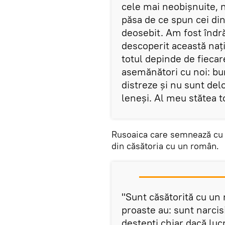
cele mai neobișnuite, nu
păsa de ce spun cei din
deosebit. Am fost îndr
descoperit această nați
totul depinde de fieca
asemănători cu noi: buni
distreze și nu sunt del
leneși. Al meu stătea to
Rusoaica care semnează cu n
din căsătoria cu un român.
"Sunt căsătorită cu un 
proaste au: sunt narcisi
deștepți chiar dacă lucr