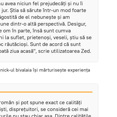
 avea niciun fel prejudecăți și nu îi
 jur. Știa să sărute într-un mod foarte
ăgostită de el nebunește și am
une dintr-o altă perspectivă. Desigur,
re om în parte, însă sunt cumva
 la suflet, prietenoși, veseli, știu să se
oc răutăcioși. Sunt de acord că sunt
ată ziua acasă", scrie utilizatoarea Zed.
ick-ul bivalaia își mărturisește experiența
român și pot spune exact ce calități
ști, disprețuitori, se consideră cei mai
urile nu stau chiar așa. Dintre calitățile