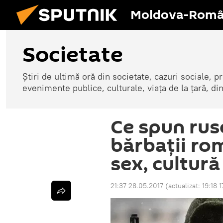
Moldova-Româ
Societate
Știri de ultimă oră din societate, cazuri sociale, pr
evenimente publice, culturale, viața de la țară, d
Ce spun rus
bărbații ro
sex, cultură
21:37 28.05.2017
(actualizat:
19:18 