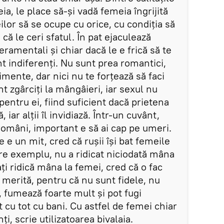
a, le place să-și vadă femeia îngrijită
ilor să se ocupe cu orice, cu condiția să
 că le ceri sfatul. În pat ejaculează
amentali și chiar dacă le e frică să te
nt indiferenți. Nu sunt prea romantici,
mente, dar nici nu te forțează să faci
t zgârciți la mângâieri, iar sexul nu
pentru ei, fiind suficient dacă prietena
iar alții îl invidiază. Într-un cuvânt,
români, important e să ai cap pe umeri.
 e un mit, cred că rușii își bat femeile
re exemplu, nu a ridicat niciodată mâna
ți ridică mâna la femei, cred că o fac
 merită, pentru că nu sunt fidele, nu
 fumează foarte mult și pot fugi
t cu tot cu bani. Cu astfel de femei chiar
nți, scrie utilizatoarea bivalaia.