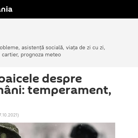
nia
obleme, asistență socială, viața de zi cu zi,
in cartier, prognoza meteo
oaicele despre
mâni: temperament,
17.10.2021
)