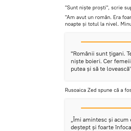
"Sunt niște proști", scrie s
"Am avut un român. Era foar
noapte și totul la nivel. Min
"Românii sunt țigani. T
niște boieri. Cer femeii 
putea și să te lovească",
Rusoaica Zed spune că a fo
„Îmi amintesc și acum d
deștept și foarte înfoc