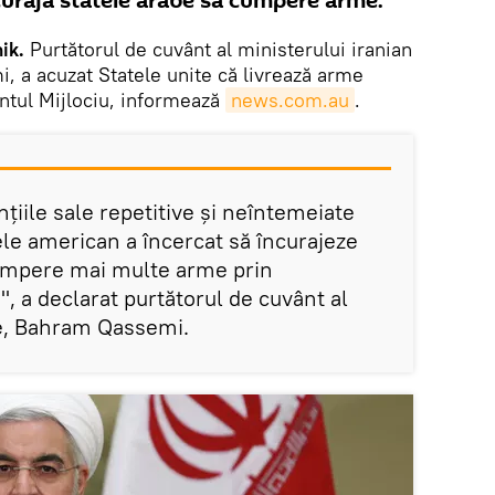
curaja statele arabe să cumpere arme.
ik.
Purtătorul de cuvânt al ministerului iranian
 a acuzat Statele unite că livrează arme
entul Mijlociu, informează
news.com.au
.
nțiile sale repetitive și neîntemeiate
ele american a încercat să încurajeze
cumpere mai multe arme prin
", a declarat purtătorul de cuvânt al
ne, Bahram Qassemi.