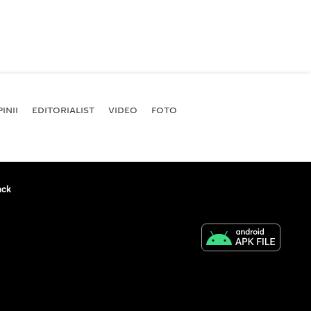
INII
EDITORIALIST
VIDEO
FOTO
ack