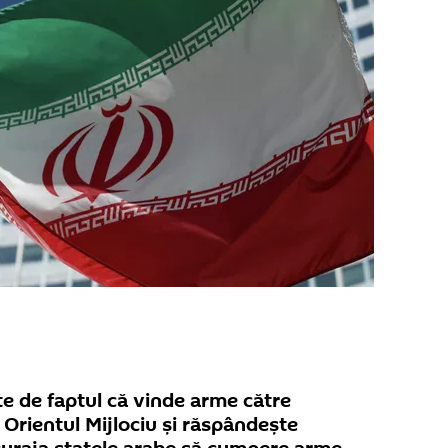
te de faptul că vinde arme către
in Orientul Mijlociu și răspândește