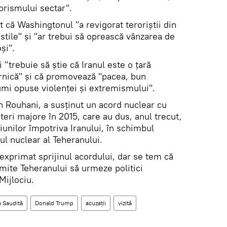
rorismului sectar".
 că Washingtonul "a revigorat teroriștii din
ostile" și "ar trebui să oprească vânzarea de
și".
i "trebuie să știe că Iranul este o țară
ernică" și că promovează "pacea, bun
umi opuse violenței și extremismului".
n Rouhani, a susținut un acord nuclear cu
uteri majore în 2015, care au dus, anul trecut,
țiunilor împotriva Iranului, în schimbul
ul nuclear al Teheranului.
 exprimat sprijinul acordului, dar se tem că
rmite Teheranului să urmeze politici
Mijlociu.
a Saudită
Donald Trump
acuzații
vizită