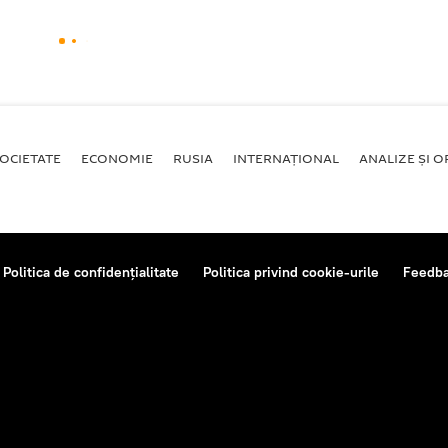
OCIETATE
ECONOMIE
RUSIA
INTERNAŢIONAL
ANALIZE ȘI OP
Politica de confidențialitate
Politica privind cookie-urile
Feedb