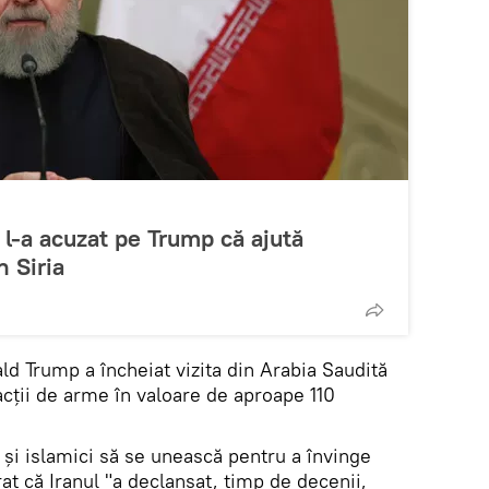
 l-a acuzat pe Trump că ajută
n Siria
d Trump a încheiat vizita din Arabia Saudită
cții de arme în valoare de aproape 110
i și islamici să se unească pentru a învinge
arat că Iranul "a declanșat, timp de decenii,