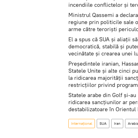
incendiile conflictelor și te
Ministrul Qassemi a declarat
regiune prin politicile sale 
arme către teroriști periculo
El a spus că SUA și aliații să
democratică, stabilă și put
vecinătate și crearea unei l
Președintele iranian, Hassa
Statele Unite și alte cinci p
la ridicarea majorității sanc
restricțiilor privind program
Statele arabe din Golf și-au
ridicarea sancțiunilor ar pe
destabilizatoare în Orientul 
Internaţional
SUA
Iran
Arabi