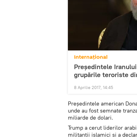
Internaţional
Președintele Iranului
grupările teroriste di
8 Aprilie 2017, 14:45
Președintele american Donal
unde au fost semnate tranza
miliarde de dolari.
Trump a cerut liderilor arab
militanții islamici și a decl