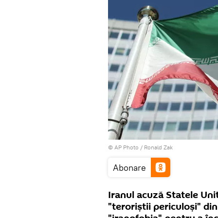
© AP Photo / Ronald Zak
Abonare
Iranul acuză Statele Uni
"teroriștii periculoși" d