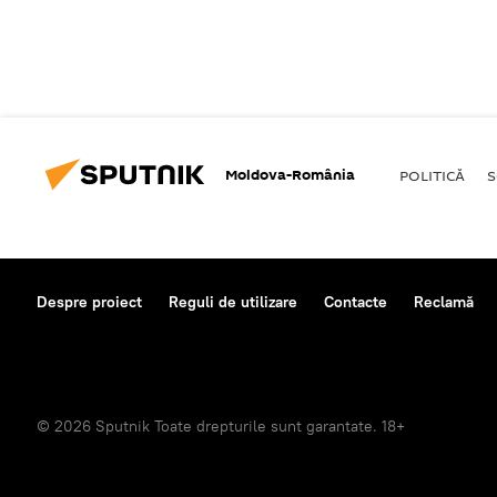
Moldova-România
POLITICĂ
S
Despre proiect
Reguli de utilizare
Contacte
Reclamă
© 2026 Sputnik Toate drepturile sunt garantate. 18+