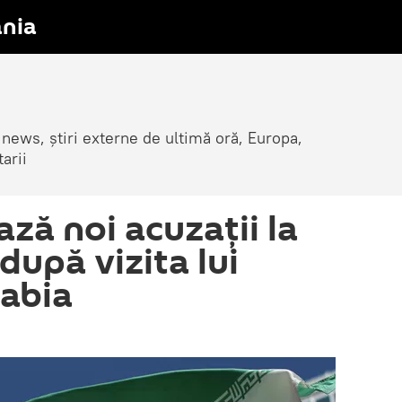
nia
 news, știri externe de ultimă oră, Europa,
arii
ază noi acuzații la
după vizita lui
abia