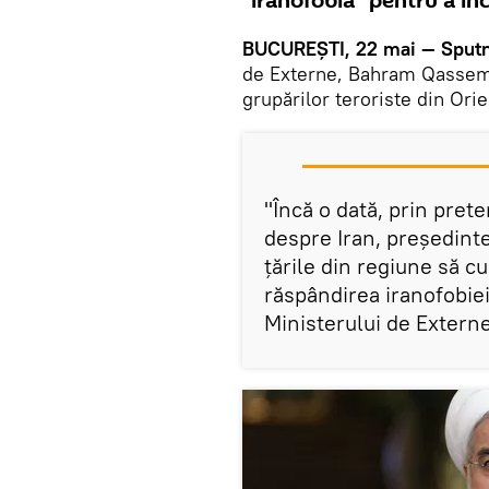
"iranofobia" pentru a în
BUCUREȘTI, 22 mai — Sputn
de Externe, Bahram Qassemi,
grupărilor teroriste din Ori
"Încă o dată, prin prete
despre Iran, președint
țările din regiune să 
răspândirea iranofobiei
Ministerului de Exter