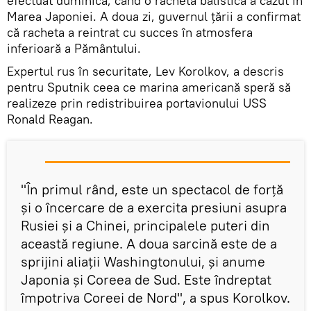
efectuat duminică, când o rachetă balistică a căzut în
Marea Japoniei. A doua zi, guvernul țării a confirmat
că racheta a reintrat cu succes în atmosfera
inferioară a Pământului.
Expertul rus în securitate, Lev Korolkov, a descris
pentru Sputnik ceea ce marina americană speră să
realizeze prin redistribuirea portavionului USS
Ronald Reagan.
"În primul rând, este un spectacol de forță
și o încercare de a exercita presiuni asupra
Rusiei și a Chinei, principalele puteri din
această regiune. A doua sarcină este de a
sprijini aliații Washingtonului, și anume
Japonia și Coreea de Sud. Este îndreptat
împotriva Coreei de Nord", a spus Korolkov.