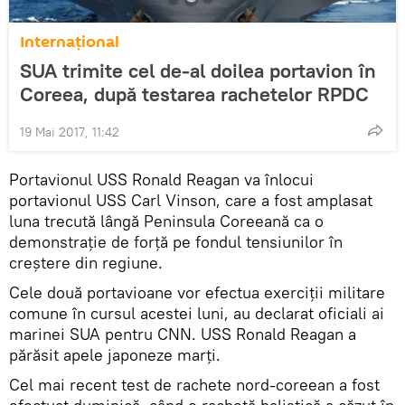
Internaţional
SUA trimite cel de-al doilea portavion în
Coreea, după testarea rachetelor RPDC
19 Mai 2017, 11:42
Portavionul USS Ronald Reagan va înlocui
portavionul USS Carl Vinson, care a fost amplasat
luna trecută lângă Peninsula Coreeană ca o
demonstrație de forță pe fondul tensiunilor în
creștere din regiune.
Cele două portavioane vor efectua exerciții militare
comune în cursul acestei luni, au declarat oficiali ai
marinei SUA pentru CNN. USS Ronald Reagan a
părăsit apele japoneze marți.
Cel mai recent test de rachete nord-coreean a fost