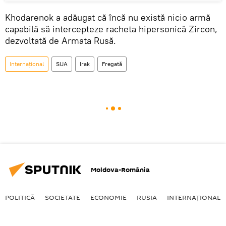
Khodarenok a adăugat că încă nu există nicio armă
capabilă să intercepteze racheta hipersonică Zircon,
dezvoltată de Armata Rusă.
Internaţional
SUA
Irak
Fregată
Moldova-România
POLITICĂ
SOCIETATE
ECONOMIE
RUSIA
INTERNAŢIONAL