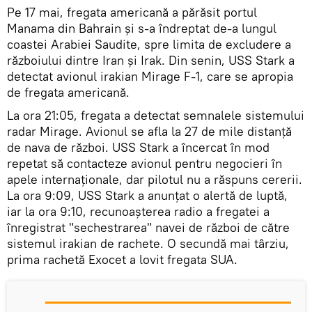
Pe 17 mai, fregata americană a părăsit portul
Manama din Bahrain și s-a îndreptat de-a lungul
coastei Arabiei Saudite, spre limita de excludere a
războiului dintre Iran și Irak. Din senin, USS Stark a
detectat avionul irakian Mirage F-1, care se apropia
de fregata americană.
La ora 21:05, fregata a detectat semnalele sistemului
radar Mirage. Avionul se afla la 27 de mile distanță
de nava de război. USS Stark a încercat în mod
repetat să contacteze avionul pentru negocieri în
apele internaționale, dar pilotul nu a răspuns cererii.
La ora 9:09, USS Stark a anunțat o alertă de luptă,
iar la ora 9:10, recunoașterea radio a fregatei a
înregistrat "sechestrarea" navei de război de către
sistemul irakian de rachete. O secundă mai târziu,
prima rachetă Exocet a lovit fregata SUA.