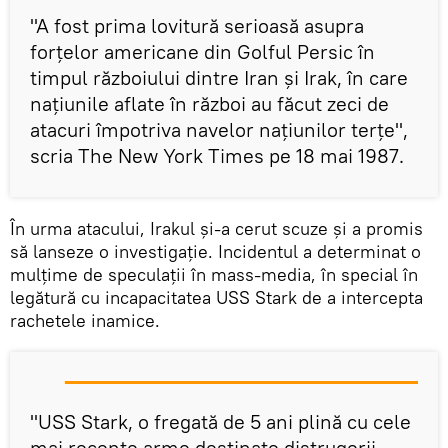
"A fost prima lovitură serioasă asupra
forțelor americane din Golful Persic în
timpul războiului dintre Iran și Irak, în care
națiunile aflate în război au făcut zeci de
atacuri împotriva navelor națiunilor terțe",
scria The New York Times pe 18 mai 1987.
În urma atacului, Irakul și-a cerut scuze și a promis
să lanseze o investigație. Incidentul a determinat o
mulțime de speculații în mass-media, în special în
legătură cu incapacitatea USS Stark de a intercepta
rachetele inamice.
"USS Stark, o fregată de 5 ani plină cu cele
mai recente arme destinate distrugerii