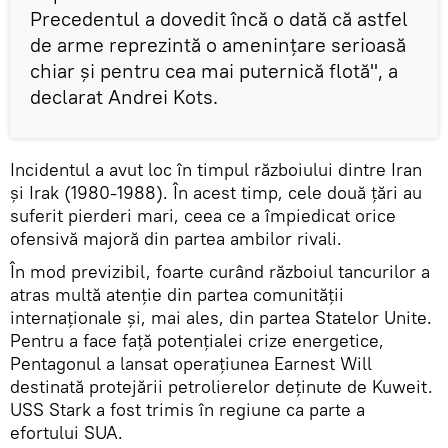
Precedentul a dovedit încă o dată că astfel
de arme reprezintă o amenințare serioasă
chiar și pentru cea mai puternică flotă", a
declarat Andrei Kots.
Incidentul a avut loc în timpul războiului dintre Iran
și Irak (1980-1988). În acest timp, cele două țări au
suferit pierderi mari, ceea ce a împiedicat orice
ofensivă majoră din partea ambilor rivali.
În mod previzibil, foarte curând războiul tancurilor a
atras multă atenție din partea comunității
internaționale și, mai ales, din partea Statelor Unite.
Pentru a face față potențialei crize energetice,
Pentagonul a lansat operațiunea Earnest Will
destinată protejării petrolierelor deținute de Kuweit.
USS Stark a fost trimis în regiune ca parte a
efortului SUA.