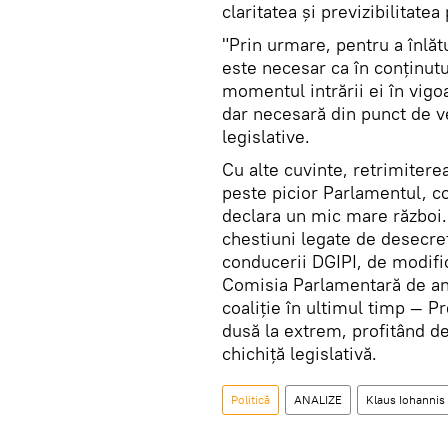
claritatea și previzibilitat
"Prin urmare, pentru a înlăt
este necesar ca în conținutu
momentul intrării ei în vigo
dar necesară din punct de ve
legislative.
Cu alte cuvinte, retrimitere
peste picior Parlamentul, co
declara un mic mare război.
chestiuni legate de desecre
conducerii DGIPI, de modifi
Comisia Parlamentară de an
coaliție în ultimul timp — P
dusă la extrem, profitând de
chichiță legislativă.
Politică
ANALIZE
Klaus Iohannis