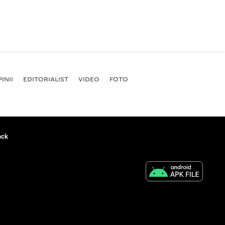
INII
EDITORIALIST
VIDEO
FOTO
ack