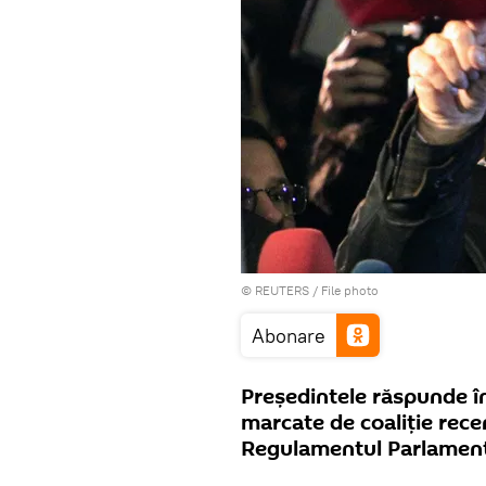
©
REUTERS
/ File photo
Abonare
Președintele răspunde în
marcate de coaliție rece
Regulamentul Parlament