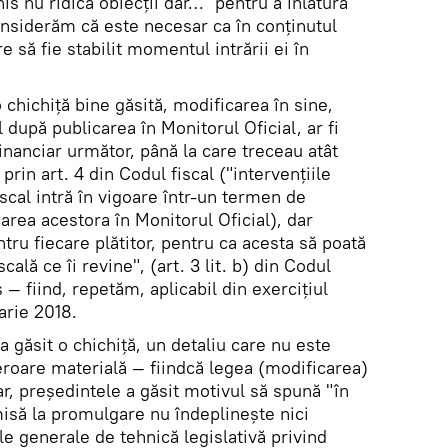
is nu ridică obiecții dar… "pentru a înlătura
onsiderăm că este necesar ca în conținutul
 să fie stabilit momentul intrării ei în
chichiță bine găsită, modificarea în sine,
 după publicarea în Monitorul Oficial, ar fi
 financiar următor, până la care treceau atât
rin art. 4 din Codul fiscal ("intervențiile
iscal intră în vigoare într-un termen de
rea acestora în Monitorul Oficial), dar
tru fiecare plătitor, pentru ca acesta să poată
cală ce îi revine", (art. 3 lit. b) din Codul
s — fiind, repetăm, aplicabil din exercițiul
arie 2018.
a găsit o chichiță, un detaliu care nu este
eroare materială — fiindcă legea (modificarea)
ar, președintele a găsit motivul să spună "în
misă la promulgare nu îndeplinește nici
le generale de tehnică legislativă privind