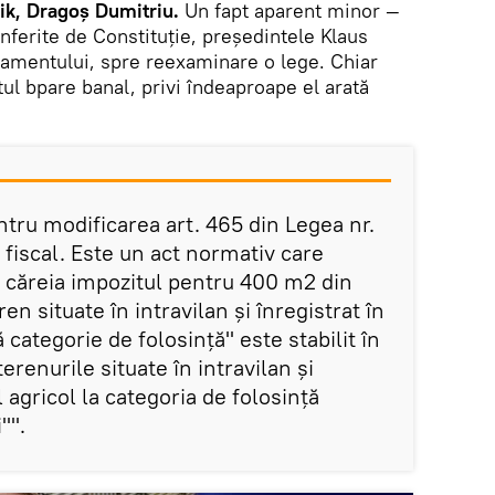
k, Dragoș Dumitriu.
Un fapt aparent minor —
onferite de Constituție, președintele Klaus
rlamentului, spre reexaminare o lege. Chiar
ul bpare banal, privi îndeaproape el arată
tru modificarea art. 465 din Legea nr.
fiscal. Este un act normativ care
t căreia impozitul pentru 400 m2 din
ren situate în intravilan și înregistrat în
ă categorie de folosință" este stabilit în
erenurile situate în intravilan și
l agricol la categoria de folosință
"".