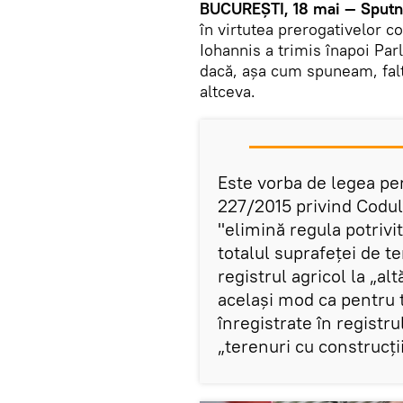
BUCUREȘTI, 18 mai — Sputni
în virtutea prerogativelor c
Iohannis a trimis înapoi Pa
dacă, așa cum spuneam, falt
altceva.
Este vorba de legea pen
227/2015 privind Codul 
"elimină regula potrivi
totalul suprafeței de te
registrul agricol la „alt
același mod ca pentru t
înregistrate în registru
„terenuri cu construcții