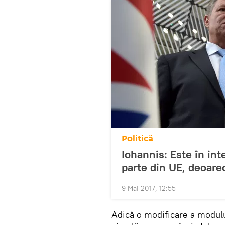
Politică
Iohannis: Este în int
parte din UE, deoarec
9 Mai 2017, 12:55
Adică o modificare a modulu