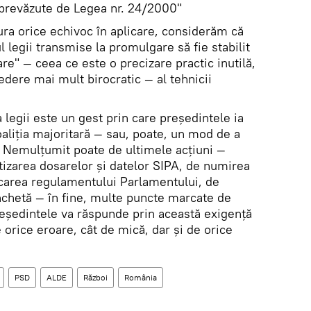
ea prevăzute de Legea nr. 24/2000"
ura orice echivoc în aplicare, considerăm că
l legii transmise la promulgare să fie stabilit
are" — ceea ce este o precizare practic inutilă,
dere mai mult birocratic — al tehnicii
a legii este un gest prin care președintele ia
aliția majoritară — sau, poate, un mod de a
 Nemulțumit poate de ultimele acțiuni —
tizarea dosarelor și datelor SIPA, de numirea
carea regulamentului Parlamentului, de
chetă — în fine, multe puncte marcate de
reședintele va răspunde prin această exigență
 orice eroare, cât de mică, dar și de orice
PSD
ALDE
Război
România