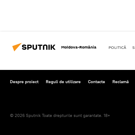
Moldova-România
POLITICĂ
S
Despre proiect
Reguli de utilizare
Contacte
Reclamă
© 2026 Sputnik Toate drepturile sunt garantate. 18+