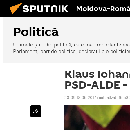
Moldova-Româ
Politică
Ultimele știri din politică, cele mai importante e
Parlament, partide politice, declarații ale politicie
Klaus Iohann
PSD-ALDE - 
20:09 18.05.2017
(actualizat:
15:58