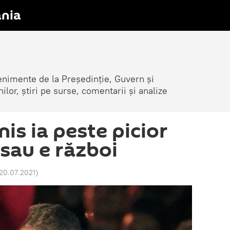
nia
venimente de la Președinție, Guvern și
nilor, știri pe surse, comentarii și analize
is ia peste picior
sau e război
 20.07.2021
)