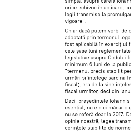
simplă, asupra căreia Iohann
orice echivoc în aplicare, c
legii transmise la promulgare
vigoare".
Chiar dacă putem vorbi de o 
adoptată prin termenul legal
fost aplicabilă în exercițiul
cele șase luni reglementate p
legislative asupra Codului f
minimum 6 luni de la publica
"termenul precis stabilit pen
urmări și înțelege sarcina fis
fiscal), era de la sine înțele
fiscal următor, deci din ianu
Deci, președintele Iohannis 
esențial, nu e nici măcar o 
nu se referă doar la 2017. D
opinia noastră, legea trans
cerințele stabilite de norme