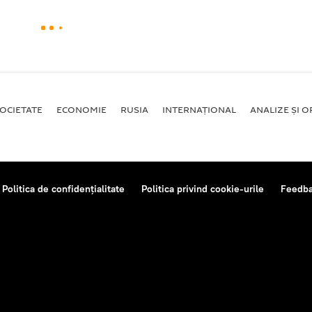
OCIETATE
ECONOMIE
RUSIA
INTERNAŢIONAL
ANALIZE ȘI OP
Politica de confidențialitate
Politica privind cookie-urile
Feedb