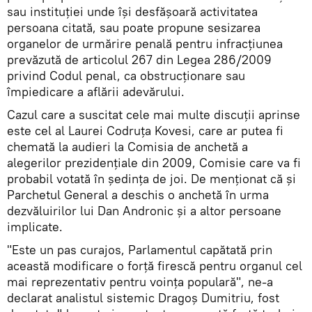
sau instituţiei unde îşi desfăşoară activitatea
persoana citată, sau poate propune sesizarea
organelor de urmărire penală pentru infracţiunea
prevăzută de articolul 267 din Legea 286/2009
privind Codul penal, ca obstrucţionare sau
împiedicare a aflării adevărului.
Cazul care a suscitat cele mai multe discuții aprinse
este cel al Laurei Codruța Kovesi, care ar putea fi
chemată la audieri la Comisia de anchetă a
alegerilor prezidențiale din 2009, Comisie care va fi
probabil votată în ședința de joi. De menționat că și
Parchetul General a deschis o anchetă în urma
dezvăluirilor lui Dan Andronic și a altor persoane
implicate.
"Este un pas curajos, Parlamentul capătată prin
această modificare o forță firescă pentru organul cel
mai reprezentativ pentru voința populară", ne-a
declarat analistul sistemic Dragoș Dumitriu, fost