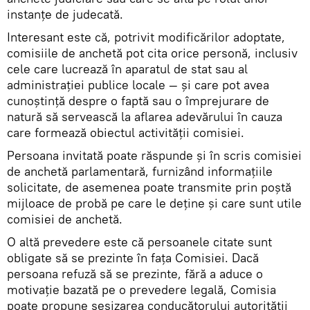
instanţe de judecată.
Interesant este că, potrivit modificărilor adoptate,
comisiile de anchetă pot cita orice personă, inclusiv
cele care lucrează în aparatul de stat sau al
administraţiei publice locale — şi care pot avea
cunoştinţă despre o faptă sau o împrejurare de
natură să servească la aflarea adevărului în cauza
care formează obiectul activităţii comisiei.
Persoana invitată poate răspunde şi în scris comisiei
de anchetă parlamentară, furnizând informaţiile
solicitate, de asemenea poate transmite prin poştă
mijloace de probă pe care le deţine şi care sunt utile
comisiei de anchetă.
O altă prevedere este că persoanele citate sunt
obligate să se prezinte în faţa Comisiei. Dacă
persoana refuză să se prezinte, fără a aduce o
motivație bazată pe o prevedere legală, Comisia
poate propune sesizarea conducătorului autorităţii