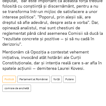
deputat, "dar este important ca această forță trebuie
folosită cu conștiință și discernământ, pentru a nu
se transforma într-un mijloc de satisfacere a unor
interese politice". "Poporul, prin aleșii săi, are
dreptul să afle adevărul, despre asta e vorba". Dar,
opinează analistul, mai sunt chestiuni de
reglementat până când asemenea Comisii să ducă la
"rezultate concrete și pozitive — și să nu cadă în
derizoriu".
Menționăm că Opoziția a contestat vehement
inițiativa, invocând atât hotărări ale Curții
Constituționale, dar și intenția reală care s-ar afla în
spatele acțiunii — demiterea Laurei Kovesi.
Politică
Parlament al României
forță
Putere
comisie de anchetă