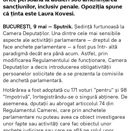
sancțiunilor, inclusiv penale. Opoziția spune
că ținta este Laura Kovesi.
BUCUREȘTI, 9 mai — Sputnik.
Ședință furtunoasă la
Camera Deputaților. Una dintre cele mai sensibile
aspecte ale activității parlamentare — dreptul de a
face anchete parlamentare — a fost pus într- altă
paradigmă decât era până acum. Astfel, prin
modificarea Regulamentului de funcționare, Camera
Deputaţilor a decis introducerea obligativităţii
persoanelor solicitate de a se prezenta la comisiile
de anchetă parlamentară.
Hotărârea a fost adoptată cu 171 voturi "pentru" și 98
"împotrivă", înrtegistrându-se o singură abţinere. De
asemenea, dputaţii au abrogat articcolul 74 din
Regulamentul Camerei, care prin anchetele
parlamentare nu puteau avea ca obiect investigarea
unor fapte sau activităţi care fac obiectul unor
anchete judiciare sau care se află pe rolul unor