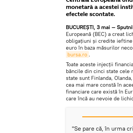
Centrală Europeană unde 
monetară a acestei inst
efectele scontate.
BUCUREȘTI, 3 mai — Sputni
Europeană (BEC) a creat lichi
obligațiuni și credite iefti
euro în baza măsurilor neco
bursa.ro
.
Toate aceste injecții financ
băncile din cinci state cel
state sunt Finlanda, Oland
cea mai mare constă în aceea
financiare care există în Eu
care încă au nevoie de lichid
"Se pare că, în urma cr