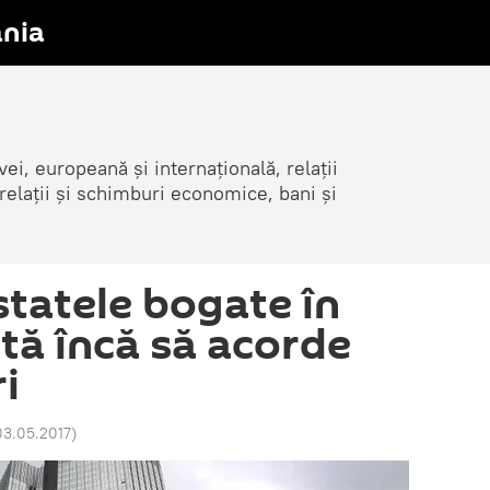
nia
i, europeană și internațională, relații
elații și schimburi economice, bani și
statele bogate în
tă încă să acorde
i
03.05.2017
)