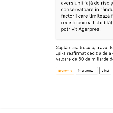
aversiunii faţă de risc 
conservatoare în rându
factorii care limitează f
redistribuirea lichidităţ
potrivit Agerpres.
Săptămâna trecută, a avut 
„şi-a reafirmat decizia de a 
valoare de 60 de miliarde d
Economie
împrumuturi
bănci