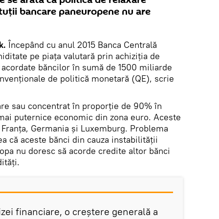
se arată că politica de relaxare
ituții bancare paneuropene nu are
k.
Începând cu anul 2015 Banca Centrală
ditate pe piața valutară prin achiziția de
ne acordate băncilor în sumă de 1500 miliarde
nvenționale de politică monetară (QE), scrie
iare sau concentrat în proporție de 90% în
e mai puternice economic din zona euro. Aceste
a, Franța, Germania și Luxemburg. Problema
 că aceste bănci din cauza instabilității
ropa nu doresc să acorde credite altor bănci
ități.
izei financiare, o creştere generală a