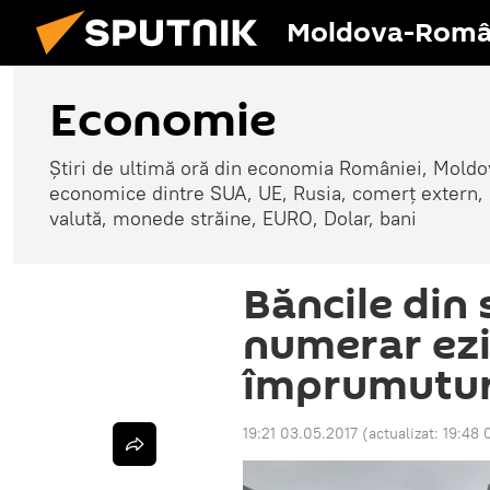
Moldova-Româ
Economie
Știri de ultimă oră din economia României, Moldove
economice dintre SUA, UE, Rusia, comerț extern, r
valută, monede străine, EURO, Dolar, bani
Băncile din 
numerar ezi
împrumutur
19:21 03.05.2017
(actualizat:
19:48 