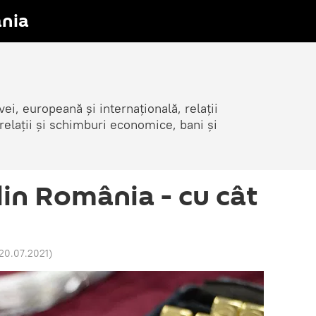
nia
i, europeană și internațională, relații
elații și schimburi economice, bani și
din România - cu cât
 20.07.2021
)