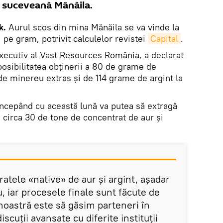
a suceveană Mănăila.
k.
Aurul scos din mina Mănăila se va vinde la
i pe gram, potrivit calculelor revistei
Capital
.
xecutiv al Vast Resources România, a declarat
posibilitatea obţinerii a 80 de grame de
de minereu extras şi de 114 grame de argint la
ncepând cu această lună va putea să extragă
 circa 30 de tone de concentrat de aur şi
tele «native» de aur şi argint, aşadar
 iar procesele finale sunt făcute de
a noastră este să găsim parteneri în
cuţii avansate cu diferite instituţii