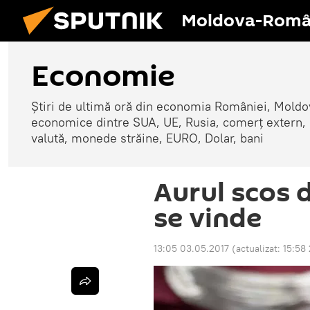
Moldova-Româ
Economie
Știri de ultimă oră din economia României, Moldove
economice dintre SUA, UE, Rusia, comerț extern, r
valută, monede străine, EURO, Dolar, bani
Aurul scos 
se vinde
13:05 03.05.2017
(actualizat:
15:58