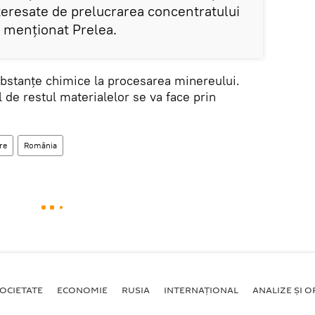
nteresate de prelucrarea concentratului
a menţionat Prelea.
ubstanţe chimice la procesarea minereului.
l de restul materialelor se va face prin
re
România
OCIETATE
ECONOMIE
RUSIA
INTERNAŢIONAL
ANALIZE ȘI OP