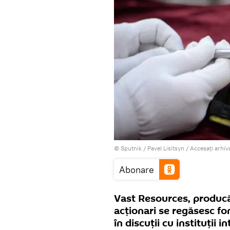
© Sputnik / Pavel Lisitsyn
/
Accesați arhi
Abonare
Vast Resources, producăt
acţionari se regăsesc fo
în discuţii cu instituţii