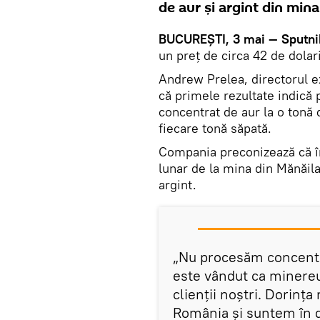
de aur şi argint din min
BUCUREȘTI, 3 mai — Sputni
un preţ de circa 42 de dolar
Andrew Prelea, directorul e
că primele rezultate indică 
concentrat de aur la o tonă 
fiecare tonă săpată.
Compania preconizează că î
lunar de la mina din Mănăila
argint.
„Nu procesăm concentra
este vândut ca minereu,
clienţii noştri. Dorinţ
România şi suntem în dis