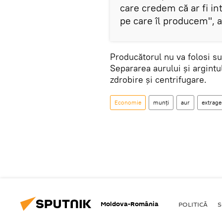
care credem că ar fi i
pe care îl producem", 
Producătorul nu va folosi s
Separarea aurului şi argintu
zdrobire şi centrifugare.
Economie
munți
aur
extrage
Moldova-România
POLITICĂ
S