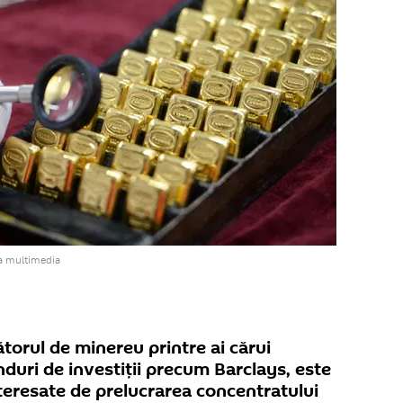
va multimedia
orul de minereu printre ai cărui
nduri de investiţii precum Barclays, este
 interesate de prelucrarea concentratului