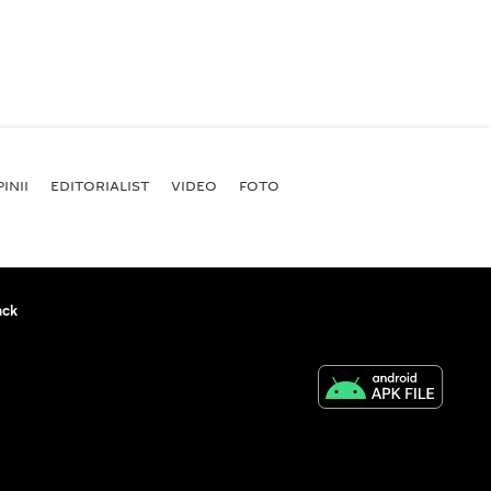
INII
EDITORIALIST
VIDEO
FOTO
ack