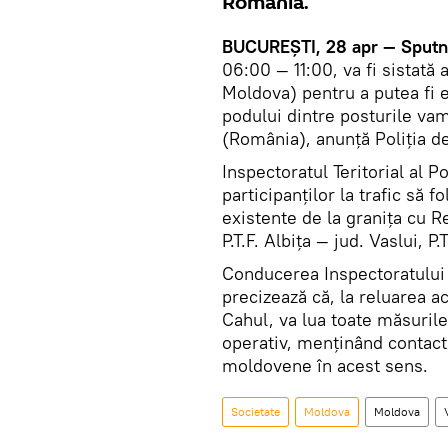
România.
BUCUREŞTI, 28 apr — Sputn
06:00 — 11:00, va fi sistată
Moldova) pentru a putea fi e
podului dintre posturile va
(România), anunţă Poliția d
Inspectoratul Teritorial al P
participanţilor la trafic să 
existente de la graniţa cu Re
P.T.F. Albiţa — jud. Vaslui, P.
Conducerea Inspectoratului Te
precizează că, la reluarea ac
Cahul, va lua toate măsurile
operativ, menţinând contact
moldovene în acest sens.
Societate
Moldova
Moldova