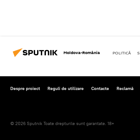
Moldova-România
POLITICĂ
S
Despre proiect
Reguli de utilizare
Contacte
Reclamă
© 2026 Sputnik Toate drepturile sunt garantate. 18+