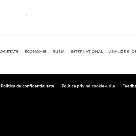
OCIETATE
ECONOMIE
RUSIA
INTERNAŢIONAL
ANALIZE ȘI OP
Politica de confidențialitate
Politica privind cookie-urile
Feedb