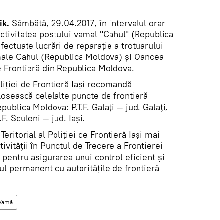
ik.
Sâmbătă, 29.04.2017, în intervalul orar
 activitatea postului vamal "Cahul" (Republica
fectuate lucrări de reparație a trotuarului
male Cahul (Republica Moldova) și Oancea
e Frontieră din Republica Moldova.
oliției de Frontieră Iaşi recomandă
folosească celelalte puncte de frontieră
publica Moldova: P.T.F. Galaţi — jud. Galați,
T.F. Sculeni — jud. Iași.
ritorial al Poliției de Frontieră Iaşi mai
tivităţii în Punctul de Trecere a Frontierei
 pentru asigurarea unui control eficient şi
ul permanent cu autorităţile de frontieră
Vamă