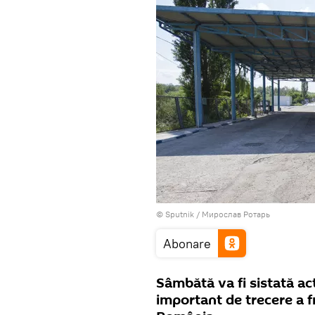
© Sputnik / Мирослав Ротарь
Abonare
Sâmbătă va fi sistată ac
important de trecere a f