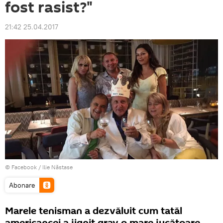
fost rasist?"
21:42 25.04.2017
© Facebook /
Ilie Năstase
Abonare
Marele tenisman a dezvăluit cum tatăl