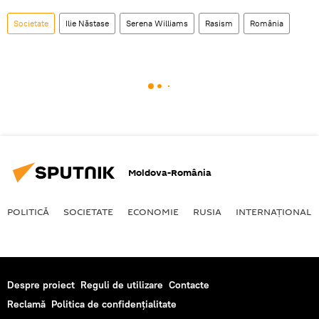
Societate
Ilie Năstase
Serena Williams
Rasism
România
Moldova-România
POLITICĂ
SOCIETATE
ECONOMIE
RUSIA
INTERNAŢIONAL
Despre proiect
Reguli de utilizare
Contacte
Reclamă
Politica de confidențialitate