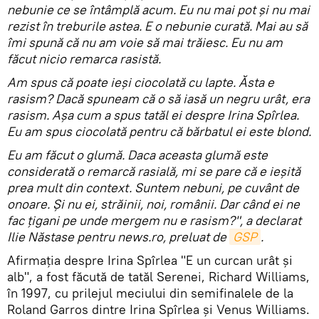
nebunie ce se întâmplă acum. Eu nu mai pot și nu mai
rezist în treburile astea. E o nebunie curată. Mai au să
îmi spună că nu am voie să mai trăiesc. Eu nu am
făcut nicio remarca rasistă.
Am spus că poate ieși ciocolată cu lapte. Ăsta e
rasism? Dacă spuneam că o să iasă un negru urât, era
rasism. Așa cum a spus tatăl ei despre Irina Spîrlea.
Eu am spus ciocolată pentru că bărbatul ei este blond.
Eu am făcut o glumă. Daca aceasta glumă este
considerată o remarcă rasială, mi se pare că e ieșită
prea mult din context. Suntem nebuni, pe cuvânt de
onoare. Și nu ei, străinii, noi, românii. Dar când ei ne
fac țigani pe unde mergem nu e rasism?", a declarat
Ilie Năstase pentru news.ro, preluat de
GSP
.
Afirmația despre Irina Spîrlea "E un curcan urât și
alb", a fost făcută de tatăl Serenei, Richard Williams,
în 1997, cu prilejul meciului din semifinalele de la
Roland Garros dintre Irina Spîrlea și Venus Williams.