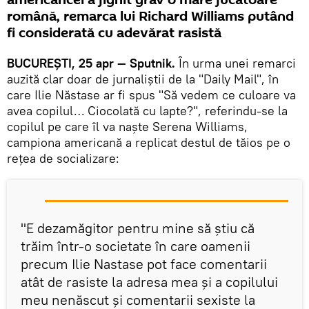
americancei a jignit grav o mare jucătoare
română, remarca lui Richard Williams putând
fi considerată cu adevărat rasistă
BUCUREȘTI, 25 apr — Sputnik.
În urma unei remarci
auzită clar doar de jurnaliştii de la "Daily Mail", în
care Ilie Năstase ar fi spus "Să vedem ce culoare va
avea copilul… Ciocolată cu lapte?", referindu-se la
copilul pe care îl va naște Serena Williams,
campiona americană a replicat destul de tăios pe o
rețea de socializare:
"E dezamăgitor pentru mine să ştiu că
trăim într-o societate în care oamenii
precum Ilie Nastase pot face comentarii
atât de rasiste la adresa mea şi a copilului
meu nenăscut şi comentarii sexiste la