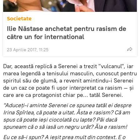
Societate
Ilie Năstase anchetat pentru rasism de
către un for international
23 Aprilie 2017, 11:25
Dar, această replică a Serenei a trezit "vulcanul", iar
marea legendă a tenisului masculin, cunoscut pentru
spiritul său de glumă, a revenit amintindu-i Serenei
de un caz ce poate fi ușor interpretat ca rasism — și
care are ca protagonist chiar pe… tatăl Serenei.
"Aduceţi-i aminte Serenei ce spunea tatăl ei despre
Irina Spîrlea, că poate a uitat. Ăsta e rasism? Că am
spus că poate ieşi ciocolată cu lapte? Păi dacă
spuneam că o să iasă un negru urât? Ăla e rasism!
Eu ce să-i spun? A ieșit prea mult din context. E o