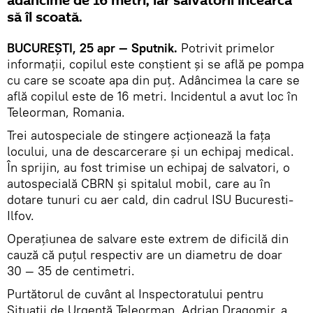
adâncime de 16 metri, iar salvatorii încearcă
să îl scoată.
BUCUREȘTI, 25 apr — Sputnik.
Potrivit primelor
informaţii, copilul este conştient şi se află pe pompa
cu care se scoate apa din puţ. Adâncimea la care se
află copilul este de 16 metri. Incidentul a avut loc în
Teleorman, Romania.
Trei autospeciale de stingere acționează la fața
locului, una de descarcerare şi un echipaj medical.
În sprijin, au fost trimise un echipaj de salvatori, o
autospecială CBRN şi spitalul mobil, care au în
dotare tunuri cu aer cald, din cadrul ISU Bucuresti-
Ilfov.
Operaţiunea de salvare este extrem de dificilă din
cauză că puţul respectiv are un diametru de doar
30 — 35 de centimetri.
Purtătorul de cuvânt al Inspectoratului pentru
Situaţii de Urgenţă Teleorman, Adrian Dragomir, a