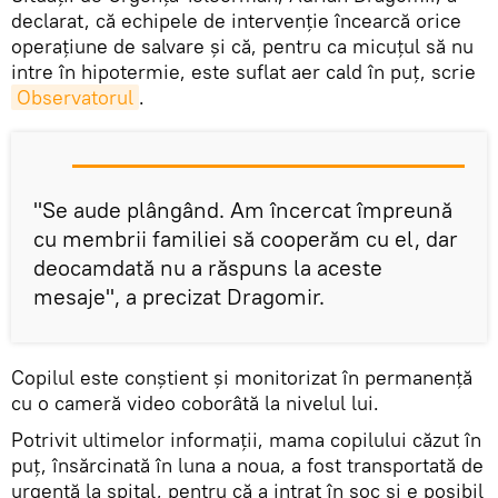
declarat, că echipele de intervenţie încearcă orice
operaţiune de salvare şi că, pentru ca micuţul să nu
intre în hipotermie, este suflat aer cald în puţ, scrie
Observatorul
.
"Se aude plângând. Am încercat împreună
cu membrii familiei să cooperăm cu el, dar
deocamdată nu a răspuns la aceste
mesaje", a precizat Dragomir.
Copilul este conştient şi monitorizat în permanenţă
cu o cameră video coborâtă la nivelul lui.
Potrivit ultimelor informații, mama copilului căzut în
puţ, însărcinată în luna a noua, a fost transportată de
urgenţă la spital, pentru că a intrat în şoc şi e posibil