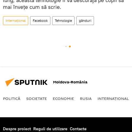
lung, această tehnologie îi va descuraja pe copii să
mai înveţe cum să scrie.
Internaţional
Facebook
Tehnologie
gânduri
Moldova-România
POLITICĂ
SOCIETATE
ECONOMIE
RUSIA
INTERNAŢIONAL
Despre proiect
Reguli de utilizare
Contacte