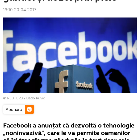
13:10 20.04.2017
©
REUTERS
/ Dado Ruvic
Abonare
Facebook a anunţat că dezvoltă o tehnologie
„noninvazivă", care le va permite oamenilor