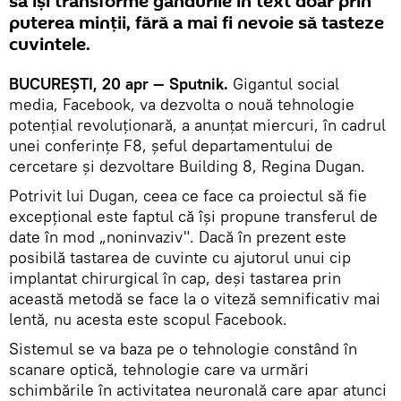
să îşi transforme gândurile în text doar prin
puterea minții, fără a mai fi nevoie să tasteze
cuvintele.
BUCUREŞTI, 20 apr — Sputnik.
Gigantul social
media, Facebook, va dezvolta o nouă tehnologie
potențial revoluționară, a anunţat miercuri, în cadrul
unei conferinţe F8, șeful departamentului de
cercetare şi dezvoltare Building 8, Regina Dugan.
Potrivit lui Dugan, ceea ce face ca proiectul să fie
excepțional este faptul că îşi propune transferul de
date în mod „noninvaziv". Dacă în prezent este
posibilă tastarea de cuvinte cu ajutorul unui cip
implantat chirurgical în cap, deși tastarea prin
această metodă se face la o viteză semnificativ mai
lentă, nu acesta este scopul Facebook.
Sistemul se va baza pe o tehnologie constând în
scanare optică, tehnologie care va urmări
schimbările în activitatea neuronală care apar atunci