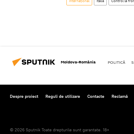
Internaţional
Italia
Control la fro
Moldova-România
POLITICĂ
S
Despre proiect
Reguli de utilizare
Contacte
Reclamă
© 2026 Sputnik Toate drepturile sunt garantate. 18+