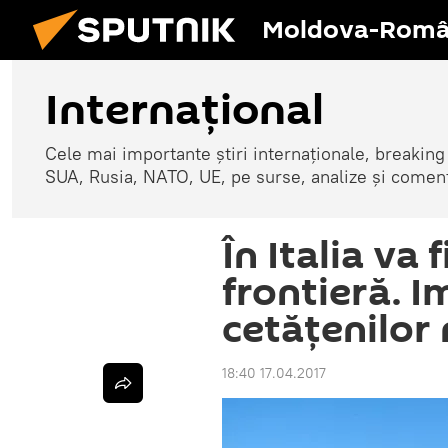
Moldova-Româ
Internaţional
Cele mai importante știri internaționale, breaking
SUA, Rusia, NATO, UE, pe surse, analize și coment
În Italia va 
frontieră. 
cetăţenilor
18:40 17.04.2017