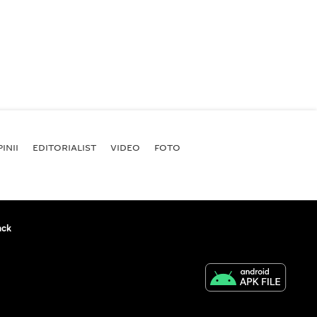
INII
EDITORIALIST
VIDEO
FOTO
ack