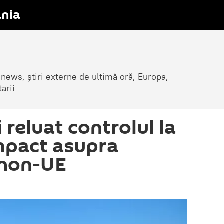
nia
 news, știri externe de ultimă oră, Europa,
arii
fi reluat controlul la
Impact asupra
 non-UE