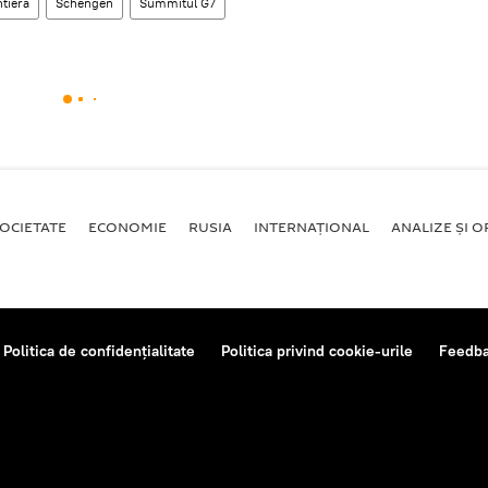
ntieră
Schengen
Summitul G7
OCIETATE
ECONOMIE
RUSIA
INTERNAŢIONAL
ANALIZE ȘI OP
Politica de confidențialitate
Politica privind cookie-urile
Feedb