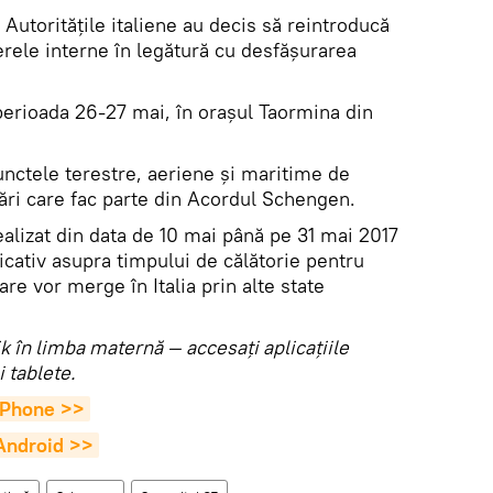
Autorităţile italiene au decis să reintroducă
erele interne în legătură cu desfăşurarea
perioada 26-27 mai, în oraşul Taormina din
punctele terestre, aeriene şi maritime de
 țări care fac parte din Acordul Schengen.
realizat din data de 10 mai până pe 31 mai 2017
icativ asupra timpului de călătorie pentru
are vor merge în Italia prin alte state
tnik în limba maternă — accesaţi aplicaţiile
 tablete.
 iPhone >>
 Android >>