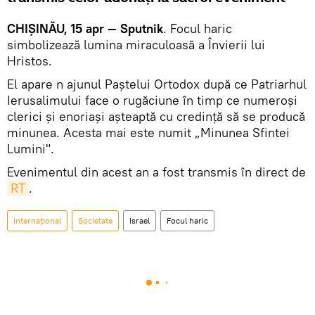
CHIȘINĂU, 15 apr — Sputnik
. Focul haric
simbolizează lumina miraculoasă a Învierii lui
Hristos.
El apare n ajunul Paștelui Ortodox după ce Patriarhul
Ierusalimului face o rugăciune în timp ce numeroși
clerici și enoriași așteaptă cu credință să se producă
minunea. Acesta mai este numit „Minunea Sfintei
Lumini".
Evenimentul din acest an a fost transmis în direct de
RT
.
Internaţional
Societate
Israel
Focul haric