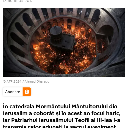
18:50 15.04.2017
© AFP 2024 / Ahmad Gharabli
Abonare
În catedrala Mormântului Mântuitorului din
Ierusalim a coborât și în acest an focul haric,
iar Patriarhul Ierusalimului Teofil al III-lea l-a
transmis celor adunați la sacrul eveniment