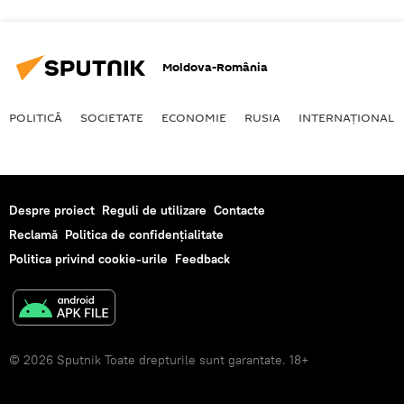
Moldova-România
POLITICĂ
SOCIETATE
ECONOMIE
RUSIA
INTERNAŢIONAL
Despre proiect
Reguli de utilizare
Contacte
Reclamă
Politica de confidențialitate
Politica privind cookie-urile
Feedback
© 2026 Sputnik Toate drepturile sunt garantate. 18+