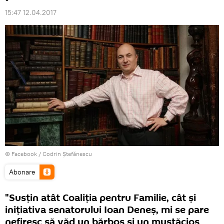
15:47 12.04.2017
© Facebook /
Codrin Ștefănescu
Abonare
"Susțin atât Coaliția pentru Familie, cât și
inițiativa senatorului Ioan Deneș, mi se pare
nefiresc să văd un bărbos și un mustăcios