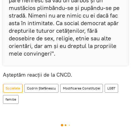
pare nefiresc să văd un bărbos și un
mustăcios plimbându-se și pupându-se pe
stradă. Nimeni nu are nimic cu ei dacă fac
asta în intimitate. Ca social democrat apăr
drepturile tuturor cetățenilor, fără
deosebire de sex, religie, etnie sau alte
orientări, dar am și eu dreptul la propriile
mele convingeri".
Așteptăm reacții de la CNCD.
Societate
Codrin Ștefănescu
Modificarea Constituției
LGBT
familie