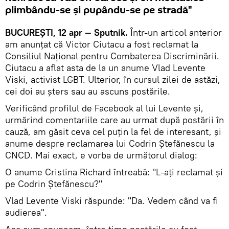
plimbându-se și pupându-se pe stradă"
BUCUREȘTI, 12 apr — Sputnik.
Într-un articol anterior
am anunțat că Victor Ciutacu a fost reclamat la
Consiliul Național pentru Combaterea Discriminării.
Ciutacu a aflat asta de la un anume Vlad Levente
Viski, activist LGBT. Ulterior, în cursul zilei de astăzi,
cei doi au șters sau au ascuns postările.
Verificând profilul de Facebook al lui Levente și,
urmărind comentariile care au urmat după postării în
cauză, am găsit ceva cel puțin la fel de interesant, și
anume despre reclamarea lui Codrin Ștefănescu la
CNCD. Mai exact, e vorba de următorul dialog:
O anume Cristina Richard întreabă: "L-ați reclamat și
pe Codrin Ștefănescu?"
Vlad Levente Viski răspunde: "Da. Vedem când va fi
audierea".