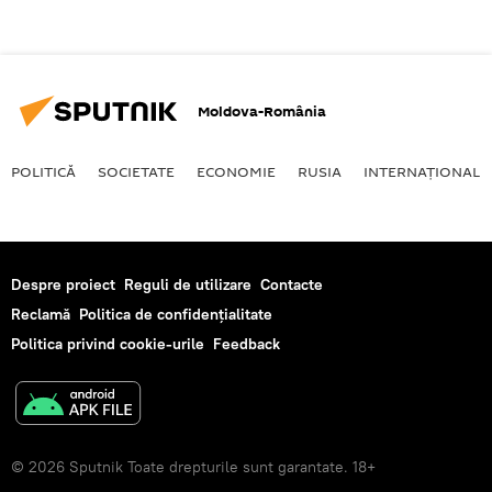
Moldova-România
POLITICĂ
SOCIETATE
ECONOMIE
RUSIA
INTERNAŢIONAL
Despre proiect
Reguli de utilizare
Contacte
Reclamă
Politica de confidențialitate
Politica privind cookie-urile
Feedback
© 2026 Sputnik Toate drepturile sunt garantate. 18+