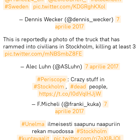
#Sweden
pic.twitter.com/KDGRghKXol
— Dennis Wecker (@dennis_wecker)
7 
aprilie 2017
​This is reportedly a photo of the truck that has
rammed into civilians in Stockholm, killing at least 3
pic.twitter.com/mNBSmbZ8FE
— Alec Luhn (@ASLuhn)
7 aprilie 2017
#Periscope
: Crazy stuff in
#Stockholm
,
#dead
people,
https://t.co/I0dVqlHJjW
— F.Micheli (@franki_kuka)
7 
aprilie 2017
#Unelma
ilmeisesti saapunu naapuriin
rekan muodossa
#Stockholm
#kuntavaalit
pic.twitter.com/rj7qXl8JOL