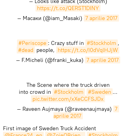
— Looks like attack (Stockholm)
https://t.co/QERST1DINY
— Масаки (@iam_Masaki)
7 aprilie 2017
#Periscope
: Crazy stuff in
#Stockholm
,
#dead
people,
https://t.co/I0dVqlHJjW
— F.Micheli (@franki_kuka)
7 aprilie 2017
The Scene where the truck driven
into crowd in
#Stockholm
#Sweden
…
pic.twitter.com/xXeCCFSJDx
— Raveen Aujmaya (@raveenaujmaya)
7 
aprilie 2017
​First image of Sweden Truck Accident
@France24_en
@ZoieOBrien_
#Stockholm