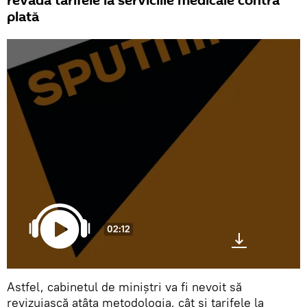
revadă tarifele la serviciile medicale contra
plată
02:12
Astfel, cabinetul de miniștri va fi nevoit să
revizuiască atâta metodologia, cât și tarifele la