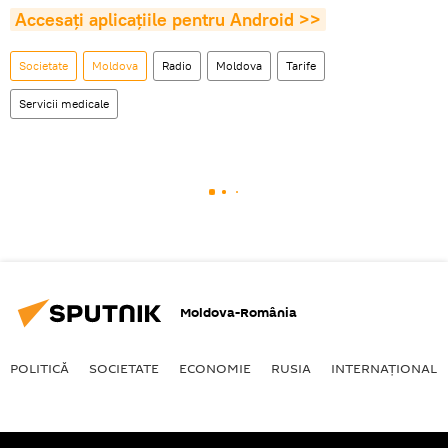
Accesaţi aplicaţiile pentru Android >>
Societate
Moldova
Radio
Moldova
Tarife
Servicii medicale
Moldova-România
POLITICĂ
SOCIETATE
ECONOMIE
RUSIA
INTERNAŢIONAL