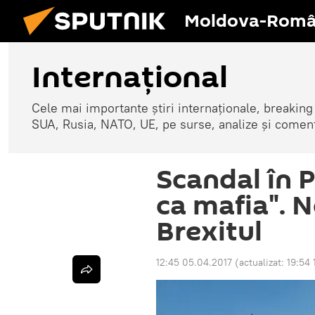
Moldova-Româ
Internaţional
Cele mai importante știri internaționale, breaking
SUA, Rusia, NATO, UE, pe surse, analize și coment
Scandal în 
ca mafia". N
Brexitul
12:45 05.04.2017
(actualizat:
19:54 