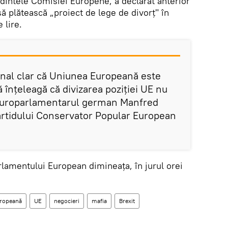
intele Comisiei Europene, a declarat anterior
să plătească „proiect de lege de divorț" în
 lire.
al clar că Uniunea Europeană este
ă înțeleagă că divizarea poziției UE nu
s europarlamentarul german Manfred
rtidului Conservator Popular European
rlamentului European dimineața, în jurul orei
ropeană
UE
negocieri
mafia
Brexit