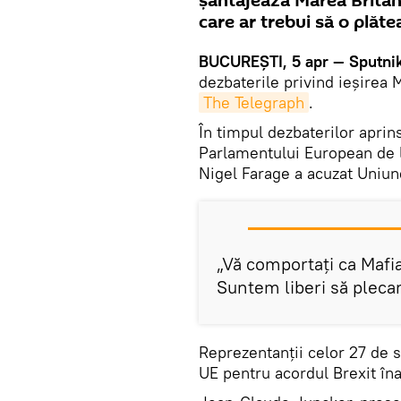
șantajează Marea Britani
care ar trebui să o plăte
BUCUREȘTI, 5 apr — Sputnik
dezbaterile privind ieșirea M
The Telegraph
.
În timpul dezbaterilor apri
Parlamentului European de l
Nigel Farage a acuzat Uniu
„Vă comportați ca Mafia
Suntem liberi să pleca
Reprezentanții celor 27 de 
UE pentru acordul Brexit în