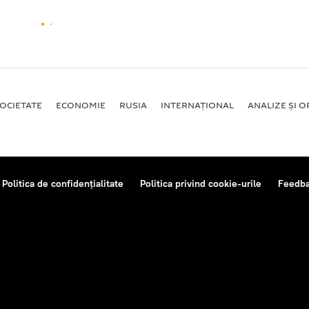
OCIETATE
ECONOMIE
RUSIA
INTERNAŢIONAL
ANALIZE ȘI OP
Politica de confidențialitate
Politica privind cookie-urile
Feedb