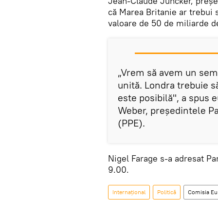
Jean-Claude Juncker, președ
că Marea Britanie ar trebui 
valoare de 50 de miliarde de
„Vrem să avem un semn
unită. Londra trebuie s
este posibilă", a spu
Weber, președintele Pa
(PPE).
Nigel Farage s-a adresat Pa
9.00.
Internaţional
Politică
Comisia Eu