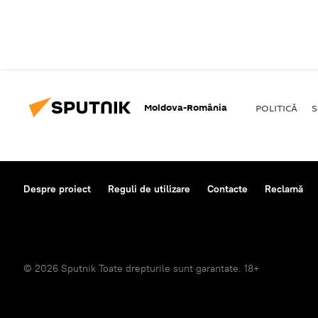
Moldova-România
POLITICĂ
S
Despre proiect
Reguli de utilizare
Contacte
Reclamă
© 2026 Sputnik Toate drepturile sunt garantate. 18+