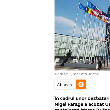
© AFP 2024 / SEBASTIEN BOZON
Abonare
În cadrul unor dezbateri
Nigel Farage a acuzat U