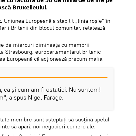
e cu factura de 50 de miliarde de lire pe
ască Bruxelleului.
.
Uniunea Europeană a stabilit „linia roșie" în
arii Britanii din blocul comunitar, relatează
nse de miercuri dimineața cu membrii
a Strasbourg, europarlamentarul britanic
nea Europeană că acționează precum mafia.
, ca și cum am fi ostatici. Nu suntem!
m", a spus Nigel Farage.
state membre sunt așteptați să susțină apelul
ainte să apară noi negocieri comerciale.