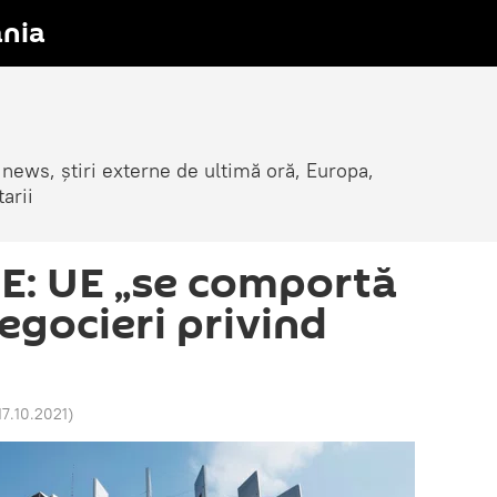
nia
 news, știri externe de ultimă oră, Europa,
arii
PE: UE „se comportă
egocieri privind
17.10.2021
)