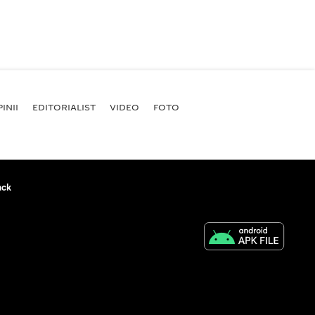
INII
EDITORIALIST
VIDEO
FOTO
ack