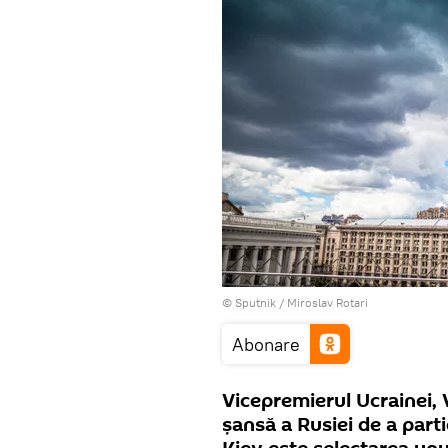
© Sputnik / Miroslav Rotari
Abonare
Vicepremierul Ucrainei, 
șansă a Rusiei de a part