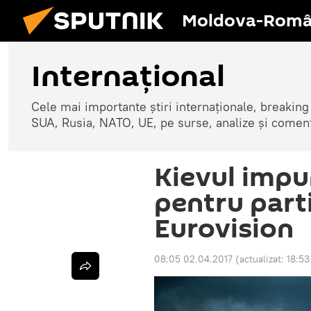
Moldova-Româ
Internaţional
Cele mai importante știri internaționale, breaking
SUA, Rusia, NATO, UE, pe surse, analize și coment
Kievul impu
pentru parti
Eurovision
08:05 02.04.2017
(actualizat:
18:53