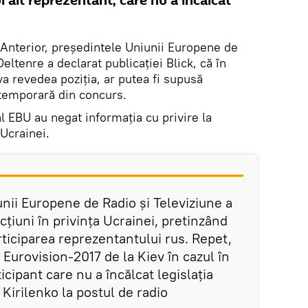
i alt reprezentant, care nu a încălcat
 Anterior, președintele Uniunii Europene de
Deltenre a declarat publicației Blick, că în
va revedea poziția, ar putea fi supusă
 temporară din concurs.
al EBU au negat informația cu privire la
 Ucrainei.
nii Europene de Radio și Televiziune a
cțiuni în privința Ucrainei, pretinzând
rticiparea reprezentantului rus. Repet,
 Eurovision-2017 de la Kiev în cazul în
icipant care nu a încălcat legislația
 Kirilenko la postul de radio