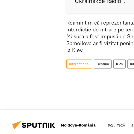
"Ukrainskoe Radio".
Reamintim că reprezentanta 
interdicție de intrare pe ter
Măsura a fost impusă de Ser
Samoilova ar fi vizitat peni
la Kiev.
Internaţional
Ucraina
Kiev
Iu
Moldova-România
POLITICĂ
S