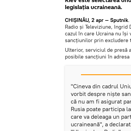
Kiev este selectarea unu
legislația ucraineană.
CHIȘINĂU, 2 apr — Sputnik
.
Radio și Televiziune, Ingrid 
cazul în care Ucraina nu își 
sancțiunilor prin excludere
Ulterior, serviciul de presă 
posibile sancțiuni în adresa
"Cineva din cadrul Uniu
vorbit despre niște san
că nu am fi asigurat pa
Rusia poate participa la
care va deleaga un part
ucraineană", a declarat