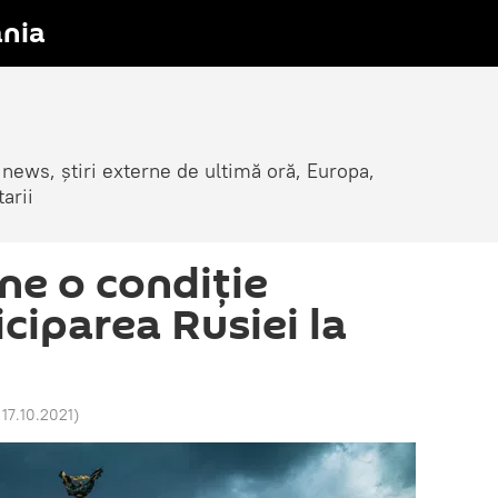
nia
 news, știri externe de ultimă oră, Europa,
arii
ne o condiție
ciparea Rusiei la
 17.10.2021
)