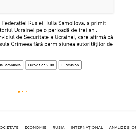
Federației Rusiei, Iulia Samoilova, a primit
itoriul Ucrainei pe o perioadă de trei ani.
viciul de Securitate a Ucrainei, care afirmă că
nsula Crimeea fără permisiunea autorităților de
lia Samoilova
Eurovision 2018
Eurovision
OCIETATE
ECONOMIE
RUSIA
INTERNAŢIONAL
ANALIZE ȘI OP