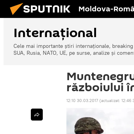
Moldova-Româ
Internaţional
Cele mai importante știri internaționale, breaking
SUA, Rusia, NATO, UE, pe surse, analize și coment
Muntenegru 
războiului î
12:10 30.03.2017
(actualizat:
12:46 