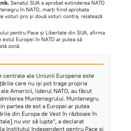
nik.
Senatul SUA a aprobat extinderea NATO
ntenegru în NATO, marți fiind aprobata
e voturi pro și două voturi contra, relatează
utului pentru Pace și Libertate din SUA, afirma
in estul Europei în NATO ar putea să
stă zonă.
 centrale ale Uniunii Europene este
ările care nu iși pot trage propria
 ale Americii, liderul NATO, au făcut
 admiterea Muntenegrului. Muntenegru
din partea de est a Europei ar putea
ările din Europa de Vest în războaie în
tale] nu vor să lupte", a declarat
 la Institutul Independent pentru Pace și