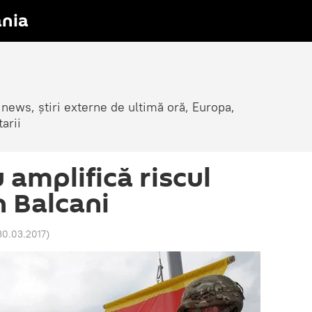
nia
 news, știri externe de ultimă oră, Europa,
arii
amplifică riscul
n Balcani
30.03.2017
)