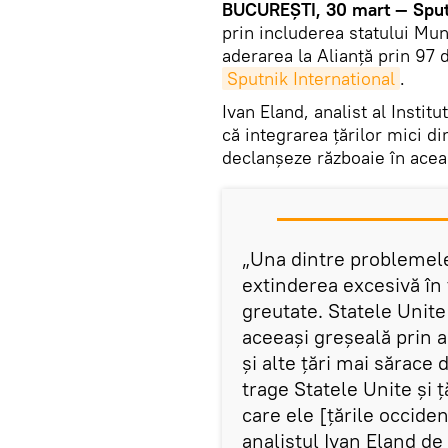
BUCUREȘTI, 30 mart — Sput
prin includerea statului Mu
aderarea la Alianță prin 97 d
Sputnik International
.
Ivan Eland, analist al Instit
că integrarea țărilor mici d
declanșeze războaie în acea
„Una dintre problemele
extinderea excesivă în ț
greutate. Statele Unite
aceeași greșeală prin
și alte țări mai sărace 
trage Statele Unite și ț
care ele [țările occiden
analistul Ivan Eland de