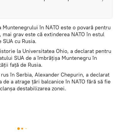
ea Muntenegrului în NATO este o povară pentru
ă, mai grav este că extinderea NATO în estul
le SUA cu Rusia.
storie la Universitatea Ohio, a declarat pentru
atului SUA de a îmbrățișa Muntenegru în
ții față de Rusia.
us în Serbia, Alexander Chepurin, a declarat
 de a atrage țări balcanice în NATO fără să fie
clanșa destabilizarea zonei.