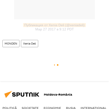
Публикация от Xenia Deli (@xeniadeli)
Мар 27 2017 в 9:12 PDT
MONDEN
Xenia Deli
Moldova-România
POLITICĂ
SOCIETATE
ECONOMIE
RUSIA
INTERNAŢIONAL