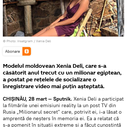
© Photo: Insatgram /
Xenia Deli
Abonare
Modelul moldovean Xenia Deli, care s-a
căsătorit anul trecut cu un milionar egiptean,
a postat pe rețelele de socializare o
înregistrare video mai puțin așteptată.
CHIȘINĂU, 28 mart — Sputnik.
Xenia Deli a participat
la filmările unei emisiuni reality la un post TV din
Rusia „Milionarul secret” care, potrivit ei, i-a lăsat o
amprentă de neșters în memoria ei. Ea a relatat că
s-a pomenit în situații extreme și a făcut cunoștință