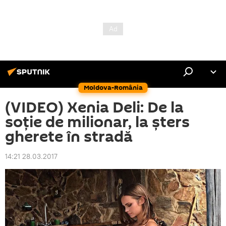
Moldova-România
(VIDEO) Xenia Deli: De la
soție de milionar, la șters
gherete în stradă
14:21 28.03.2017