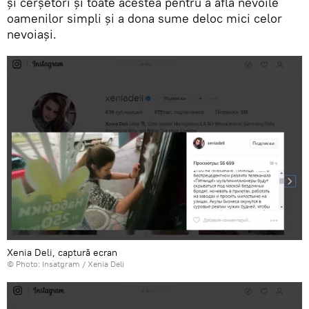
și cerșetori și toate acestea pentru a afla nevoile
oamenilor simpli și a dona sume deloc mici celor
nevoiași.
Xenia Deli, captură ecran
© Photo: Insatgram /
Xenia Deli