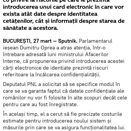
cu privire la riscurile pe care le prezintă
introducerea unui card electronic în care vor
exista atât date despre identitatea
cetățenilor, cât și informaţii despre starea de
sănătate a acestora.
BUCUREŞTI, 27 mart — Sputnik.
Parlamentarul
ieşean Dumitru Oprea a atras atenţia, într-o
întrebare adresată luni ministrului Afacerilor
Interne, că propunerea privind introducerea acestei
cărţi electronice de identiate prezintă riscuri
referitoare la încălcarea confidențialităţii.
Deputatul PNL a solicitat să se specifice modul în
care se va garanta faptul că datele confidențiale ale
românilor nu vor fi folosite în alte scopuri decât cele
pentru care au fost înregistrate.
În acelaşi timp, el a cerut să fie precizate costurile
estimate pentru introducerea noului sistem și
măsurile prin care se va asigura funcționalitatea lui.