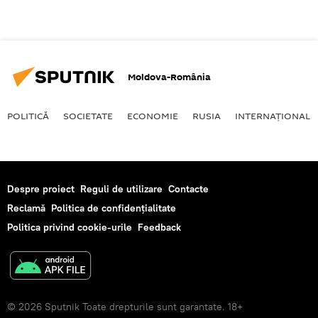
Moldova-România
POLITICĂ
SOCIETATE
ECONOMIE
RUSIA
INTERNAŢIONAL
Despre proiect
Reguli de utilizare
Contacte
Reclamă
Politica de confidențialitate
Politica privind cookie-urile
Feedback
© 2026 Sputnik Toate drepturile sunt garantate. 18+