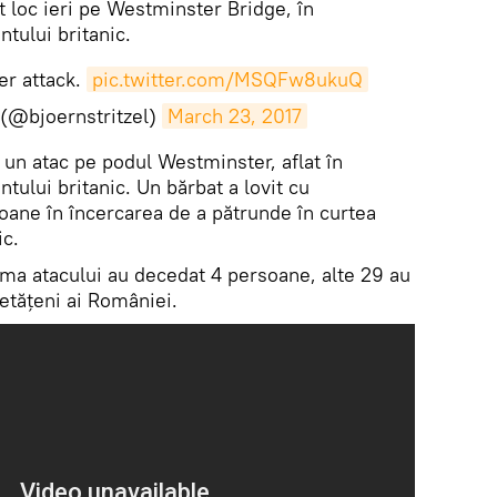
t loc ieri pe Westminster Bridge, în
tului britanic.
er attack.
pic.twitter.com/MSQFw8ukuQ
l (@bjoernstritzel)
March 23, 2017
c un atac pe podul Westminster, aflat în
tului britanic. Un bărbat a lovit cu
ane în încercarea de a pătrunde în curtea
ic.
urma atacului au decedat 4 persoane, alte 29 au
cetățeni ai României.