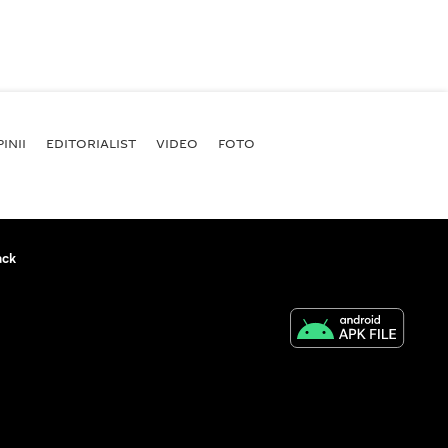
INII
EDITORIALIST
VIDEO
FOTO
ack