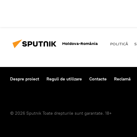
Moldova-România
POLITICĂ
S
Despre proiect
Reguli de utilizare
Contacte
Reclamă
© 2026 Sputnik Toate drepturile sunt garantate. 18+