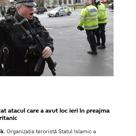
at atacul care a avut loc ieri în preajma
ritanic
ik
. Organizația teroristă Statul Islamic a