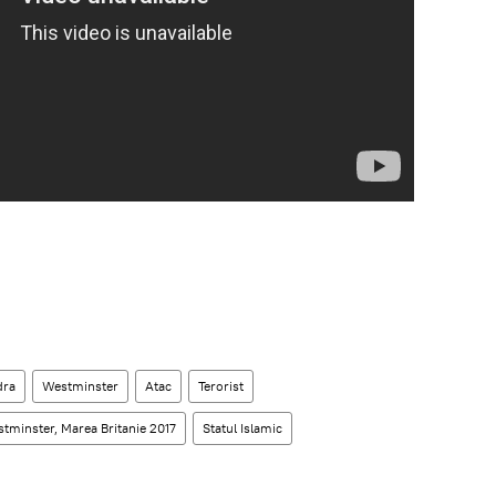
dra
Westminster
Atac
Terorist
estminster, Marea Britanie 2017
Statul Islamic