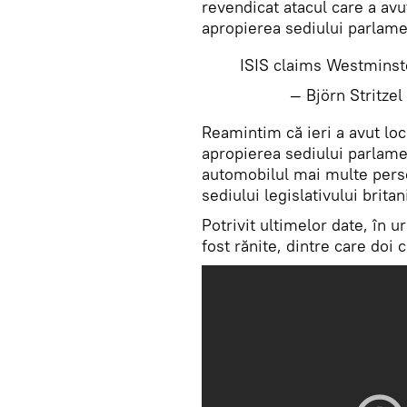
revendicat atacul care a avu
apropierea sediului parlamen
ISIS claims Westminst
— Björn Stritze
​Reamintim că ieri a avut lo
apropierea sediului parlamen
automobilul mai multe perso
sediului legislativului britan
Potrivit ultimelor date, în 
fost rănite, dintre care doi 