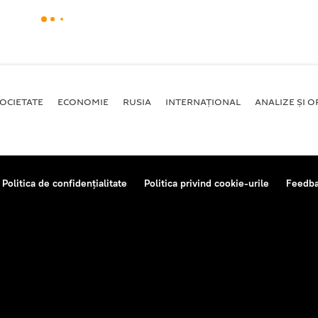
OCIETATE
ECONOMIE
RUSIA
INTERNAŢIONAL
ANALIZE ȘI OP
Politica de confidențialitate
Politica privind cookie-urile
Feedb