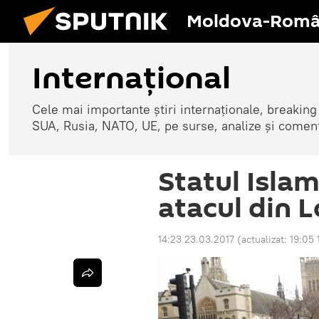
Moldova-Româ
Internaţional
Cele mai importante știri internaționale, breaking
SUA, Rusia, NATO, UE, pe surse, analize și coment
Statul Islam
atacul din 
14:23 23.03.2017
(actualizat:
19:05 