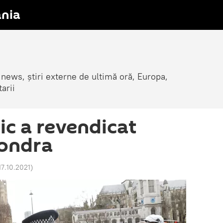
nia
 news, știri externe de ultimă oră, Europa,
arii
ic a revendicat
Londra
17.10.2021
)