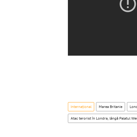
Internaţional
Marea Britanie
Lon
Atac terorist în Londra, lângă Palatul W