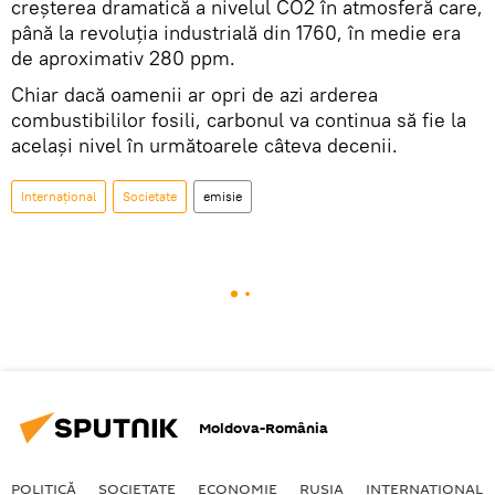
creșterea dramatică a nivelul CO2 în atmosferă care,
până la revoluția industrială din 1760, în medie era
de aproximativ 280 ppm.
Chiar dacă oamenii ar opri de azi arderea
combustibililor fosili, carbonul va continua să fie la
același nivel în următoarele câteva decenii.
Internaţional
Societate
emisie
Moldova-România
POLITICĂ
SOCIETATE
ECONOMIE
RUSIA
INTERNAŢIONAL