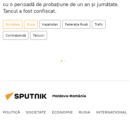
cu o perioadă de probațiune de un an și jumătate.
Tancul a fost confiscat.
Societate
Rusia
Kazahstan
Federaţia Rusă
Trafic
Contrabandă
Tancuri
Moldova-România
POLITICĂ
SOCIETATE
ECONOMIE
RUSIA
INTERNAŢIONAL