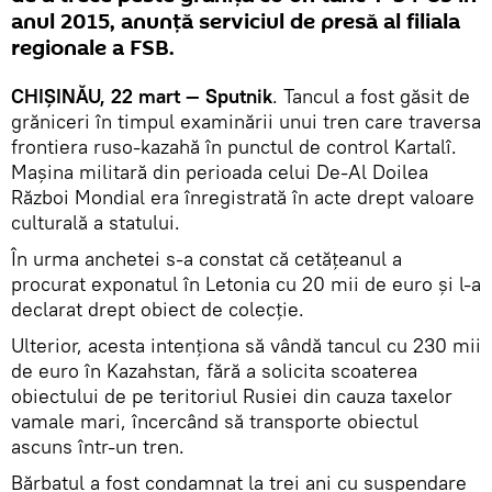
anul 2015, anunță serviciul de presă al filiala
regionale a FSB.
CHIȘINĂU, 22 mart — Sputnik
. Tancul a fost găsit de
grăniceri în timpul examinării unui tren care traversa
frontiera ruso-kazahă în punctul de control Kartalî.
Mașina militară din perioada celui De-Al Doilea
Război Mondial era înregistrată în acte drept valoare
culturală a statului.
În urma anchetei s-a constat că cetățeanul a
procurat exponatul în Letonia cu 20 mii de euro și l-a
declarat drept obiect de colecție.
Ulterior, acesta intenționa să vândă tancul cu 230 mii
de euro în Kazahstan, fără a solicita scoaterea
obiectului de pe teritoriul Rusiei din cauza taxelor
vamale mari, încercând să transporte obiectul
ascuns într-un tren.
Bărbatul a fost condamnat la trei ani cu suspendare