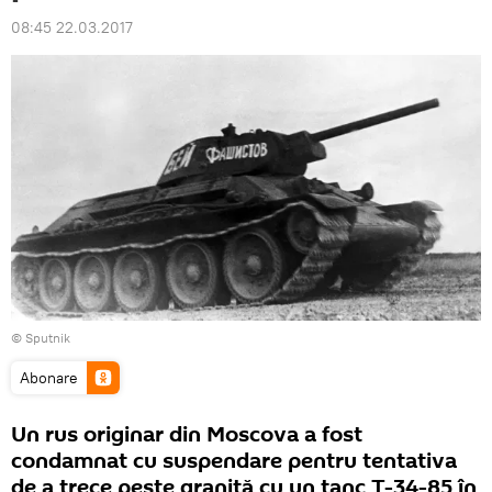
08:45 22.03.2017
© Sputnik
Abonare
Un rus originar din Moscova a fost
condamnat cu suspendare pentru tentativa
de a trece peste graniță cu un tanc T-34-85 în