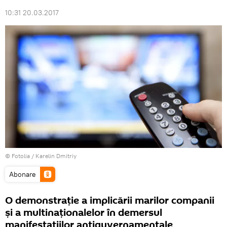
10:31 20.03.2017
©
Fotolia
/ Karelin Dmitriy
Abonare
O demonstrație a implicării marilor companii
și a multinaționalelor în demersul
manifestațiilor antiguvernamentale