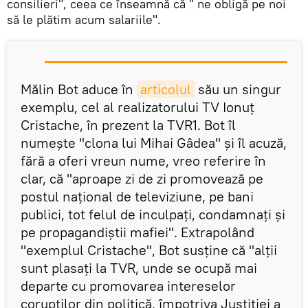
consilieri", ceea ce înseamnă că " ne obligă pe noi
să le plătim acum salariile".
Mălin Bot aduce în
articolul
său un singur
exemplu, cel al realizatorului TV Ionuț
Cristache, în prezent la TVR1. Bot îl
numește "clona lui Mihai Gâdea" și îl acuză,
fără a oferi vreun nume, vreo referire în
clar, că "aproape zi de zi promovează pe
postul național de televiziune, pe bani
publici, tot felul de inculpați, condamnați și
pe propagandiștii mafiei". Extrapolând
"exemplul Cristache", Bot susține că "alții
sunt plasați la TVR, unde se ocupă mai
departe cu promovarea intereselor
corupților din politică, împotriva Justiției a