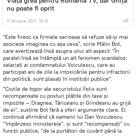
Viață grea pentru România TV, dar Ghiță
nu poate fi oprit
11 Ianuarie 2017, 18:10
"Este firesc ca firmele serioase să refuze să-și mai
asocieze imaginea cu așa ceva", scrie Mălin Bot,
care avertizează însă asupra unui alt aspect: "În
paralel însă se întâmplă un alt fenomen scandalos:
salariați ai condamnatului Voiculescu, care au
participat ani de zile la intoxicările pentru infractorii
din politică, sunt plasați în instituții publice".
"Cozile de topor ale securistului Felix sunt
recompensate cu posturi plătite din taxe și
impozite — Dragnea, Tăriceanu și Grindeanu au grijă
de ei", susține Bot fără a oferi argumente clare. El
continuă afirmând că oamenii lui Dan Voiculescu
"împânzesc ministerele", și sunt "recompensați" cu
funcții publice, "de la purtători de cuvânt până la