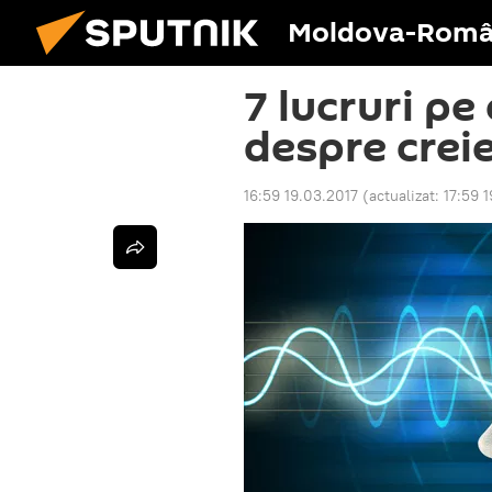
Moldova-Româ
7 lucruri pe 
despre creier
16:59 19.03.2017
(actualizat:
17:59 