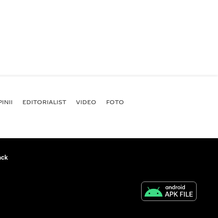
INII
EDITORIALIST
VIDEO
FOTO
ack