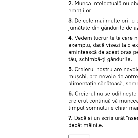
2.
Munca intelectuală nu obo
emoţiilor.
3.
De cele mai multe ori, cr
jumătate din gândurile de az
4.
Vedem lucrurile la care n
exemplu, dacă visezi la o exc
amintească de acest oraș pe
tău, schimbă-ți gândurile.
5.
Creierul nostru are nevoi
mușchi, are nevoie de antren
alimentație sănătoasă, somn b
6.
Creierul nu se odihnește 
creierul continuă să muncea
timpul somnului e chiar mai 
7.
Dacă ai un scris urât îns
decât mâinile.