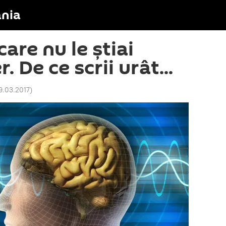
nia
care nu le ştiai
. De ce scrii urât...
19.03.2017
)