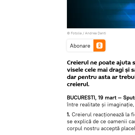
©
Fotolia
/ Andrea Danti
Abonare
Creierul ne poate ajuta 
visele cele mai dragi şi 
dar pentru asta ar treb
creierul.
BUCURESTI, 19 mart — Sput
între realitate şi imaginaţie
1.
Creierul reacționează la fi
se explică de ce oamenii car
corpul nostru acceptă plac