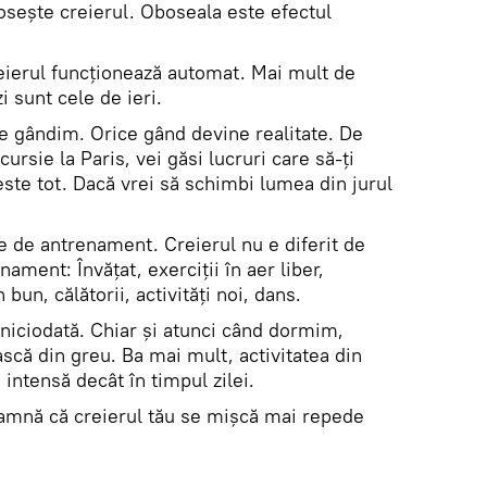
sește creierul. Oboseala este efectul
eierul funcționează automat. Mai mult de
i sunt cele de ieri.
e gândim. Orice gând devine realitate. De
ursie la Paris, vei găsi lucruri care să-ţi
ste tot. Dacă vrei să schimbi lumea din jurul
e de antrenament. Creierul nu e diferit de
ament: Învățat, exerciții în aer liber,
un, călătorii, activități noi, dans.
niciodată. Chiar și atunci când dormim,
scă din greu. Ba mai mult, activitatea din
intensă decât în timpul zilei.
eamnă că creierul tău se mişcă mai repede