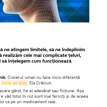
să ne atingem limitele, să ne îndeplinim
să realizăm cele mai complicate țeluri,
ui să înțelegem cum funcționează
nik.
Creierul uman nu face nicio diferenţă
,
scrie pe blog
Ela Crăciun.
ecare gând, fie el adevărat sau ficțiune. Aşa
e văd totul în roz sunt mai fericiți și de aceea
ebo ca pe un medicament real.