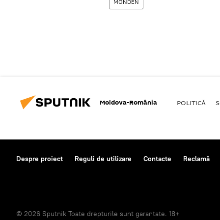
MONDEN
Moldova-România
POLITICĂ
S
Despre proiect
Reguli de utilizare
Contacte
Reclamă
© 2026 Sputnik Toate drepturile sunt garantate. 18+