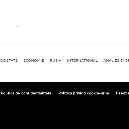
OCIETATE
ECONOMIE
RUSIA
INTERNAŢIONAL
ANALIZE ȘI OP
Politica de confidențialitate
Politica privind cookie-urile
Feedb