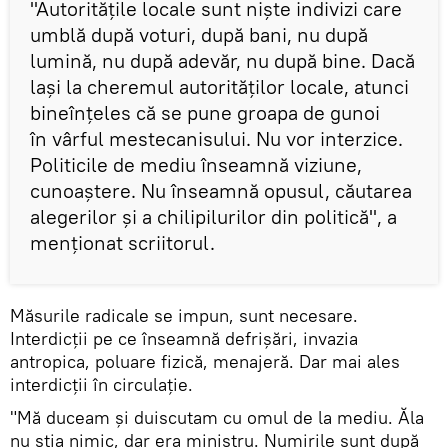
"Autorităţile locale sunt nişte indivizi care
umblă după voturi, după bani, nu după
lumină, nu după adevăr, nu după bine. Dacă
laşi la cheremul autorităţilor locale, atunci
bineînţeles că se pune groapa de gunoi
în vârful mestecanisului. Nu vor interzice.
Politicile de mediu înseamnă viziune,
cunoaştere. Nu înseamnă opusul, căutarea
alegerilor şi a chilipilurilor din politică", a
menţionat scriitorul.
Măsurile radicale se impun, sunt necesare.
Interdicţii pe ce înseamnă defrişări, invazia
antropica, poluare fizică, menajeră. Dar mai ales
interdicţii în circulaţie.
"Mă duceam şi duiscutam cu omul de la mediu. Ăla
nu ştia nimic, dar era ministru. Numirile sunt după