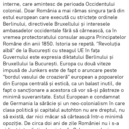
interne, care amintesc de perioada Occidentului
colonial. Doar România a mai rămas singura țară din
estul european care execută cu strictețe ordinele
Berlinului, directivele Bruxellului și interesele
ambasadelor occidentale fără să cârnească, ca în
vremea protectoratului consular asupra Principatelor
Române din anii 1850. Istoria se repetă. "Revoluția
albă" de la București cu steagul UE în fața
Guvernului este expresia diktatului Berlinului și
Bruxellului la București. Europa cu două viteze
impusă de Junkers este de fapt o aruncare peste
"bordul vasului de croazieră" european a popoarelor
din Europa centrală și estică, ca un balast inutil, de
fapt o sancționare a acestora că vor să-și păstreze o
minimă suveranitate. Estul European e condamnat
de Germania la sărăcie și un neo-colonialism în care
clasa politică și capitalul autohton nu are dreptul, nu
să există, dar nici măcar să cârtească într-o minimă
opoziție. De circa doi ani de zile României nu i s-a