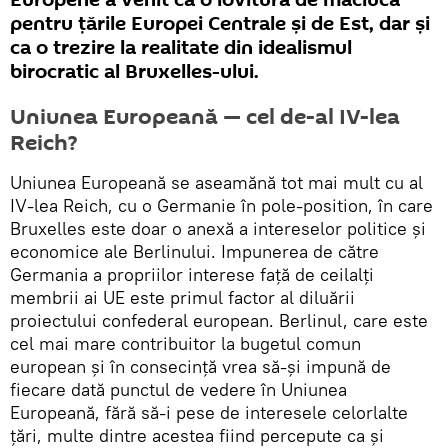
Europene a venit ca o lovitură de măciucă
pentru țările Europei Centrale și de Est, dar și
ca o trezire la realitate din idealismul
birocratic al Bruxelles-ului.
Uniunea Europeană — cel de-al IV-lea
Reich?
Uniunea Europeană se aseamănă tot mai mult cu al
IV-lea Reich, cu o Germanie în pole-position, în care
Bruxelles este doar o anexă a intereselor politice și
economice ale Berlinului. Impunerea de către
Germania a propriilor interese față de ceilalți
membrii ai UE este primul factor al diluării
proiectului confederal european. Berlinul, care este
cel mai mare contribuitor la bugetul comun
european și în consecință vrea să-și impună de
fiecare dată punctul de vedere în Uniunea
Europeană, fără să-i pese de interesele celorlalte
țări, multe dintre acestea fiind percepute ca și