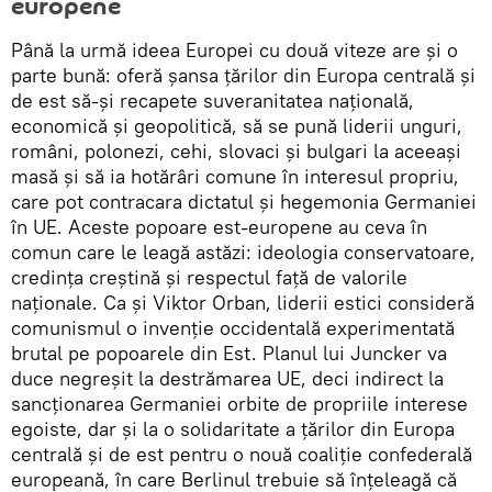
europene
Până la urmă ideea Europei cu două viteze are și o
parte bună: oferă șansa țărilor din Europa centrală și
de est să-și recapete suveranitatea națională,
economică și geopolitică, să se pună liderii unguri,
români, polonezi, cehi, slovaci și bulgari la aceeași
masă și să ia hotărâri comune în interesul propriu,
care pot contracara dictatul și hegemonia Germaniei
în UE. Aceste popoare est-europene au ceva în
comun care le leagă astăzi: ideologia conservatoare,
credința creștină și respectul față de valorile
naționale. Ca și Viktor Orban, liderii estici consideră
comunismul o invenție occidentală experimentată
brutal pe popoarele din Est. Planul lui Juncker va
duce negreșit la destrămarea UE, deci indirect la
sancționarea Germaniei orbite de propriile interese
egoiste, dar și la o solidaritate a țărilor din Europa
centrală și de est pentru o nouă coaliție confederală
europeană, în care Berlinul trebuie să înțeleagă că