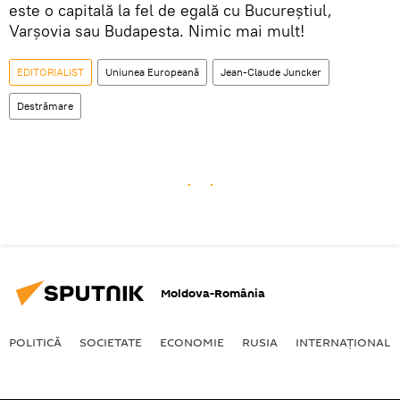
este o capitală la fel de egală cu Bucureștiul,
Varșovia sau Budapesta. Nimic mai mult!
EDITORIALIST
Uniunea Europeană
Jean-Claude Juncker
Destrămare
Moldova-România
POLITICĂ
SOCIETATE
ECONOMIE
RUSIA
INTERNAŢIONAL