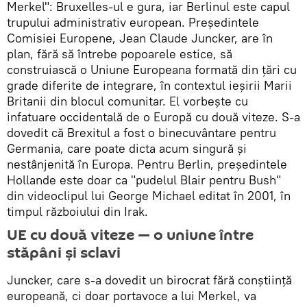
Merkel": Bruxelles-ul e gura, iar Berlinul este capul
trupului administrativ european. Președintele
Comisiei Europene, Jean Claude Juncker, are în
plan, fără să întrebe popoarele estice, să
construiască o Uniune Europeana formată din țări cu
grade diferite de integrare, în contextul ieșirii Marii
Britanii din blocul comunitar. El vorbește cu
infatuare occidentală de o Europă cu două viteze. S-a
dovedit că Brexitul a fost o binecuvântare pentru
Germania, care poate dicta acum singură și
nestânjenită în Europa. Pentru Berlin, președintele
Hollande este doar ca "pudelul Blair pentru Bush"
din videoclipul lui George Michael editat în 2001, în
timpul războiului din Irak.
UE cu două viteze — o uniune între
stăpâni și sclavi
Juncker, care s-a dovedit un birocrat fără conștiință
europeană, ci doar portavoce a lui Merkel, va