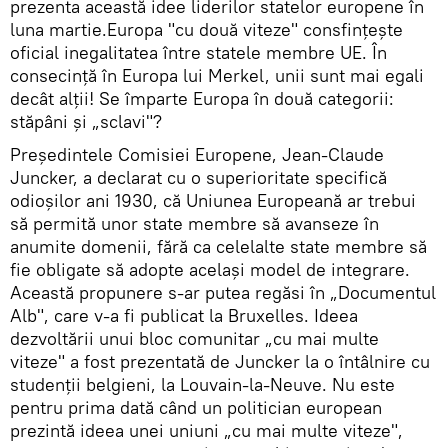
prezenta această idee liderilor statelor europene în
luna martie.Europa "cu două viteze" consfințește
oficial inegalitatea între statele membre UE. În
consecință în Europa lui Merkel, unii sunt mai egali
decât alții! Se împarte Europa în două categorii:
stăpâni și „sclavi"?
Preşedintele Comisiei Europene, Jean-Claude
Juncker, a declarat cu o superioritate specifică
odioșilor ani 1930, că Uniunea Europeană ar trebui
să permită unor state membre să avanseze în
anumite domenii, fără ca celelalte state membre să
fie obligate să adopte acelaşi model de integrare.
Această propunere s-ar putea regăsi în „Documentul
Alb", care v-a fi publicat la Bruxelles. Ideea
dezvoltării unui bloc comunitar „cu mai multe
viteze" a fost prezentată de Juncker la o întâlnire cu
studenţii belgieni, la Louvain-la-Neuve. Nu este
pentru prima dată când un politician european
prezintă ideea unei uniuni „cu mai multe viteze",