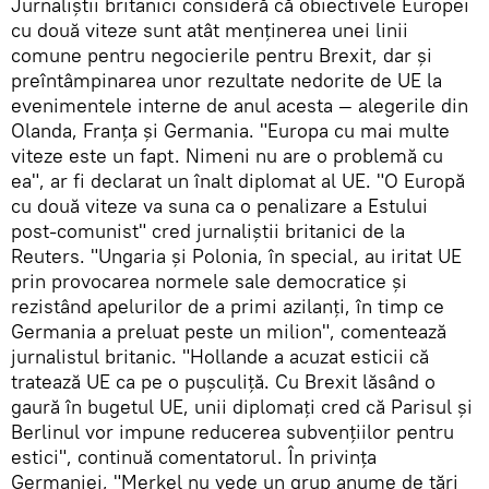
Jurnaliștii britanici consideră că obiectivele Europei
cu două viteze sunt atât menținerea unei linii
comune pentru negocierile pentru Brexit, dar și
preîntâmpinarea unor rezultate nedorite de UE la
evenimentele interne de anul acesta — alegerile din
Olanda, Franța și Germania. "Europa cu mai multe
viteze este un fapt. Nimeni nu are o problemă cu
ea", ar fi declarat un înalt diplomat al UE. "O Europă
cu două viteze va suna ca o penalizare a Estului
post-comunist" cred jurnaliștii britanici de la
Reuters. "Ungaria și Polonia, în special, au iritat UE
prin provocarea normele sale democratice și
rezistând apelurilor de a primi azilanți, în timp ce
Germania a preluat peste un milion", comentează
jurnalistul britanic. "Hollande a acuzat esticii că
tratează UE ca pe o pușculiță. Cu Brexit lăsând o
gaură în bugetul UE, unii diplomați cred că Parisul și
Berlinul vor impune reducerea subvențiilor pentru
estici", continuă comentatorul. În privința
Germaniei, "Merkel nu vede un grup anume de țări