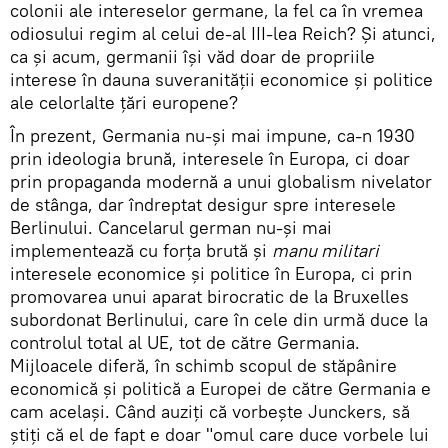
colonii ale intereselor germane, la fel ca în vremea
odiosului regim al celui de-al III-lea Reich? Și atunci,
ca și acum, germanii își văd doar de propriile
interese în dauna suveranității economice și politice
ale celorlalte țări europene?
În prezent, Germania nu-și mai impune, ca-n 1930
prin ideologia brună, interesele în Europa, ci doar
prin propaganda modernă a unui globalism nivelator
de stânga, dar îndreptat desigur spre interesele
Berlinului. Cancelarul german nu-și mai
implementează cu forța brută și
manu militari
interesele economice și politice în Europa, ci prin
promovarea unui aparat birocratic de la Bruxelles
subordonat Berlinului, care în cele din urmă duce la
controlul total al UE, tot de către Germania.
Mijloacele diferă, în schimb scopul de stăpânire
economică și politică a Europei de către Germania e
cam același. Când auziți că vorbește Junckers, să
știți că el de fapt e doar "omul care duce vorbele lui