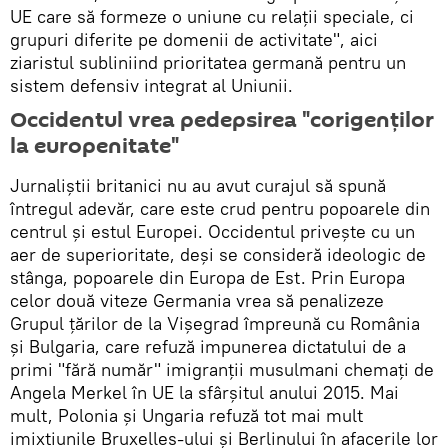
UE care să formeze o uniune cu relații speciale, ci
grupuri diferite pe domenii de activitate", aici
ziaristul subliniind prioritatea germană pentru un
sistem defensiv integrat al Uniunii.
Occidentul vrea pedepsirea "corigenților
la europenitate"
Jurnaliștii britanici nu au avut curajul să spună
întregul adevăr, care este crud pentru popoarele din
centrul și estul Europei. Occidentul privește cu un
aer de superioritate, deși se consideră ideologic de
stânga, popoarele din Europa de Est. Prin Europa
celor două viteze Germania vrea să penalizeze
Grupul țărilor de la Vișegrad împreună cu România
și Bulgaria, care refuză impunerea dictatului de a
primi "fără număr" imigranții musulmani chemați de
Angela Merkel în UE la sfârșitul anului 2015. Mai
mult, Polonia și Ungaria refuză tot mai mult
imixtiunile Bruxelles-ului și Berlinului în afacerile lor