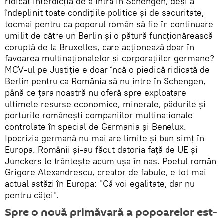
ridicat interdicția de a intra în Schengen, deși a
îndeplinit toate condițiile politice și de securitate,
tocmai pentru ca poporul român să fie în continuare
umilit de către un Berlin și o pătură funcționărească
coruptă de la Bruxelles, care acționează doar în
favoarea multinaționalelor și corporațiilor germane?
MCV-ul pe Justiție e doar încă o piedică ridicată de
Berlin pentru ca România să nu intre în Schengen,
până ce țara noastră nu oferă spre exploatare
ultimele resurse economice, minerale, pădurile și
porturile românești companiilor multinaționale
controlate în special de Germania și Benelux.
Ipocrizia germană nu mai are limite și bun simț în
Europa. Românii și-au făcut datoria față de UE și
Junckers le trântește acum ușa în nas. Poetul român
Grigore Alexandrescu, creator de fabule, e tot mai
actual astăzi în Europa: "Că voi egalitate, dar nu
pentru căţei".
Spre o nouă primăvară a popoarelor est-