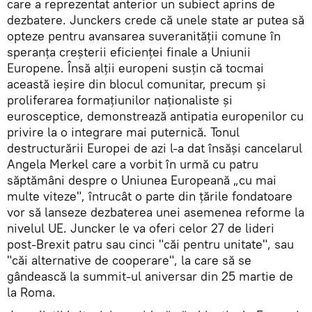
care a reprezentat anterior un subiect aprins de
dezbatere. Junckers crede că unele state ar putea să
opteze pentru avansarea suveranităţii comune în
speranţa creşterii eficienţei finale a Uniunii
Europene. Însă alţii europeni susţin că tocmai
această ieşire din blocul comunitar, precum şi
proliferarea formaţiunilor naţionaliste şi
eurosceptice, demonstrează antipatia europenilor cu
privire la o integrare mai puternică. Tonul
destructurării Europei de azi l-a dat însăși cancelarul
Angela Merkel care a vorbit în urmă cu patru
săptămâni despre o Uniunea Europeană „cu mai
multe viteze", întrucât o parte din ţările fondatoare
vor să lanseze dezbaterea unei asemenea reforme la
nivelul UE. Juncker le va oferi celor 27 de lideri
post-Brexit patru sau cinci "căi pentru unitate", sau
"căi alternative de cooperare", la care să se
gândească la summit-ul aniversar din 25 martie de
la Roma.