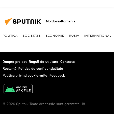
Moldova-România
POLITICĂ
SOCIETATE
ECONOMIE
RUSIA
INTERNAŢIONAL
Despre proiect
Reguli de utilizare
Contacte
Reclamă
Politica de confidențialitate
Politica privind cookie-urile
Feedback
© 2026 Sputnik Toate drepturile sunt garantate. 18+