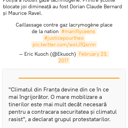
blocate joi dimineață au fost Dorian Claude Bernard
și Maurice Ravel.
Caillassage contre gaz lacrymogène place
de la nation
#maniflyceens
#justicepourtheo
pic.twitter.com/wsIJ1Qsrnn
— Eric Kuoch (@Ekuoch)
February 23, 
2017
​"Climatul din Franța devine din ce în ce
mai îngrijorător. O mare mobilizare a
tinerilor este mai mult decât necesară
pentru a contracara securitatea și climatul
rasist", a declarat grupul protestatarilor.