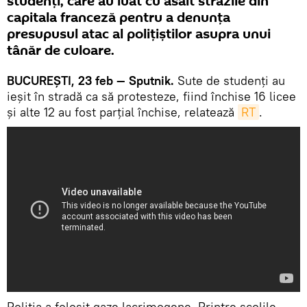
studenţi, care au luat cu asalt străzile din
capitala franceză pentru a denunța
presupusul atac al poliţiştilor asupra unui
tânăr de culoare.
BUCUREŞTI, 23 feb — Sputnik.
Sute de studenți au
ieşit în stradă ca să protesteze, fiind închise 16 licee
şi alte 12 au fost parţial închise, relatează
RT
.
Poliţia a folosit gaze lacrimogene. Printre școlile