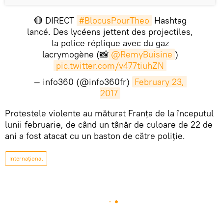
🔴 DIRECT
#BlocusPourTheo
Hashtag
lancé. Des lycéens jettent des projectiles,
la police réplique avec du gaz
lacrymogène (📸
@RemyBuisine
)
pic.twitter.com/v477tiuhZN
— info360 (@info360fr)
February 23, 
2017
​Protestele violente au măturat Franța de la începutul
lunii februarie, de când un tânăr de culoare de 22 de
ani a fost atacat cu un baston de către poliție.
Internaţional