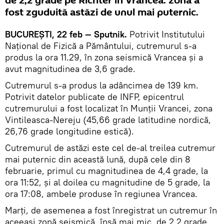
de 2,2 grade pe Richter în Vrancea. zona a
fost zguduită astăzi de unul mai puternic.
BUCUREȘTI, 22 feb — Sputnik.
Potrivit Institutului
Național de Fizică a Pământului, cutremurul s-a
produs la ora 11.29, în zona seismică Vrancea şi a
avut magnitudinea de 3,6 grade.
Cutremurul s-a produs la adâncimea de 139 km.
Potrivit datelor publicate de INFP, epicentrul
cutremurului a fost localizat în Munţii Vrancei, zona
Vintileasca-Nereju (45,66 grade latitudine nordică,
26,76 grade longitudine estică).
Cutremurul de astăzi este cel de-al treilea cutremur
mai puternic din această lună, după cele din 8
februarie, primul cu magnitudinea de 4,4 grade, la
ora 11:52, şi al doilea cu magnitudine de 5 grade, la
ora 17:08, ambele produse în regiunea Vrancea.
Marți, de asemenea a fost înregistrat un cutremur în
aceeași zonă seismică, însă mai mic, de 2,2 grade.