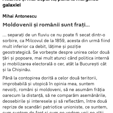
galaxiei
Mihai Antonescu
Moldovenii şi românii sunt fraţi…
… separaţi de un fluviu ce nu poate fi secat dintr-o
sorbire, ca Milcovul de la 1859, acesta din urmă fiind
mult inferior ca debit, lăţime şi poziţie
geostrategică. Se vorbeşte despre unirea celor două
ţări şi popoare, mai mult atunci când politica internă
şi mobilizarea electorală o cer, atât la Bucureşti cât
şi la Chişinău.
Până la contopirea dorită a celor două teritorii,
improbabilă şi utopică în opinia mea, suntem
nevoiţi, români şi moldoveni, să ne asumăm frăţia
oarecum la distanţă, să ne comparăm asemănările,
deosebirile şi interesele şi să reflectăm, între două
reprize de scandări patriotice unioniste, ce suntem,
cum suntem de fapt şi cum ne vedem unii pe alţii.