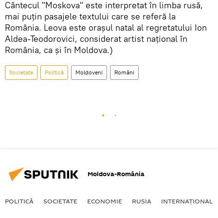
Cântecul "Moskova" este interpretat în limba rusă,
mai puţin pasajele textului care se referă la
România. Leova este oraşul natal al regretatului Ion
Aldea-Teodorovici, considerat artist naţional în
România, ca şi în Moldova.)
Societate
Politică
Moldoveni
Români
Moldova-România
POLITICĂ
SOCIETATE
ECONOMIE
RUSIA
INTERNAŢIONAL