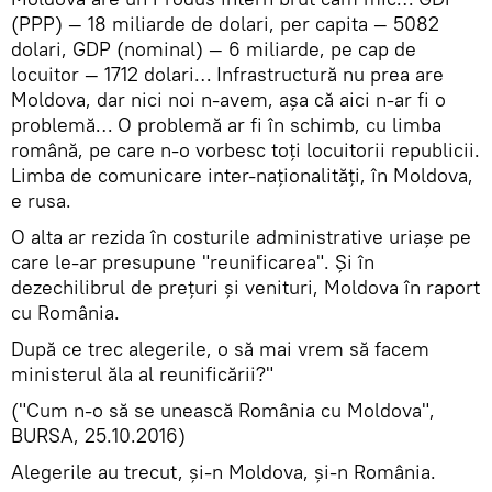
(PPP) — 18 miliarde de dolari, per capita — 5082
dolari, GDP (nominal) — 6 miliarde, pe cap de
locuitor — 1712 dolari… Infrastructură nu prea are
Moldova, dar nici noi n-avem, aşa că aici n-ar fi o
problemă… O problemă ar fi în schimb, cu limba
română, pe care n-o vorbesc toţi locuitorii republicii.
Limba de comunicare inter-naţionalităţi, în Moldova,
e rusa.
O alta ar rezida în costurile administrative uriaşe pe
care le-ar presupune "reunificarea". Şi în
dezechilibrul de preţuri şi venituri, Moldova în raport
cu România.
După ce trec alegerile, o să mai vrem să facem
ministerul ăla al reunificării?"
("Cum n-o să se unească România cu Moldova",
BURSA, 25.10.2016)
Alegerile au trecut, şi-n Moldova, şi-n România.