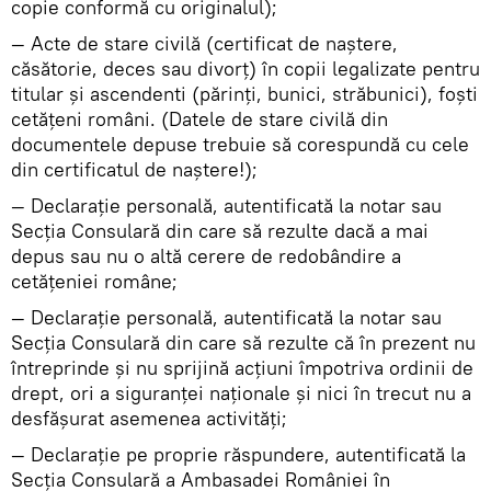
copie conformă cu originalul);
— Acte de stare civilă (certificat de naştere,
căsătorie, deces sau divorţ) în copii legalizate pentru
titular şi ascendenti (părinţi, bunici, străbunici), foşti
cetăţeni români. (Datele de stare civilă din
documentele depuse trebuie să corespundă cu cele
din certificatul de naştere!);
— Declaraţie personală, autentificată la notar sau
Secţia Consulară din care să rezulte dacă a mai
depus sau nu o altă cerere de redobândire a
cetăţeniei române;
— Declaraţie personală, autentificată la notar sau
Secţia Consulară din care să rezulte că în prezent nu
întreprinde şi nu sprijină acţiuni împotriva ordinii de
drept, ori a siguranţei naţionale şi nici în trecut nu a
desfăşurat asemenea activităţi;
— Declaraţie pe proprie răspundere, autentificată la
Secţia Consulară a Ambasadei României în