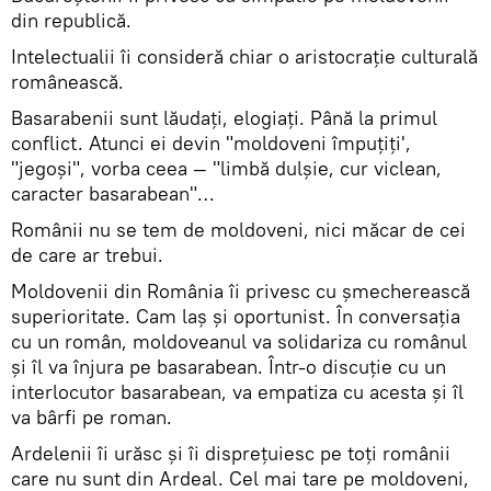
din republică.
Intelectualii îi consideră chiar o aristocraţie culturală
românească.
Basarabenii sunt lăudaţi, elogiaţi. Până la primul
conflict. Atunci ei devin "moldoveni împuţiţi',
"jegoşi", vorba ceea — "limbă dulşie, cur viclean,
caracter basarabean"…
Românii nu se tem de moldoveni, nici măcar de cei
de care ar trebui.
Moldovenii din România îi privesc cu şmecherească
superioritate. Cam laş şi oportunist. În conversaţia
cu un român, moldoveanul va solidariza cu românul
şi îl va înjura pe basarabean. Într-o discuţie cu un
interlocutor basarabean, va empatiza cu acesta şi îl
va bârfi pe roman.
Ardelenii îi urăsc şi îi dispreţuiesc pe toţi românii
care nu sunt din Ardeal. Cel mai tare pe moldoveni,