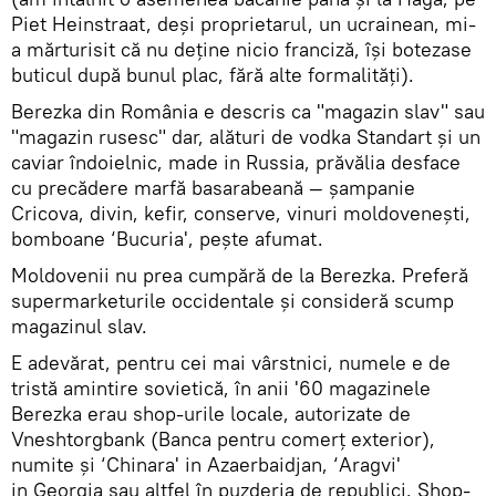
Piet Heinstraat, deşi proprietarul, un ucrainean, mi-
a mărturisit că nu deţine nicio franciză, îşi botezase
buticul după bunul plac, fără alte formalităţi).
Berezka din România e descris ca "magazin slav" sau
"magazin rusesc" dar, alături de vodka Standart şi un
caviar îndoielnic, made in Russia, prăvălia desface
cu precădere marfă basarabeană — şampanie
Cricova, divin, kefir, conserve, vinuri moldoveneşti,
bomboane ‘Bucuria', peşte afumat.
Moldovenii nu prea cumpără de la Berezka. Preferă
supermarketurile occidentale şi consideră scump
magazinul slav.
E adevărat, pentru cei mai vârstnici, numele e de
tristă amintire sovietică, în anii '60 magazinele
Berezka erau shop-urile locale, autorizate de
Vneshtorgbank (Banca pentru comerţ exterior),
numite şi ‘Chinara' in Azaerbaidjan, ‘Aragvi'
in Georgia sau altfel în puzderia de republici. Shop-