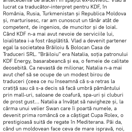
lucrat ca traducător-interpret pentru KDF, în
România, Rusia, Turkmenistan şi Republica Moldova
şi, marturisesc, rar am cunoscut un tânăr atât de
competent, de ingenios, de muncitor şi de loial.
Când KDF n-a mai avut nevoie de serviciile lui,
loialitatea i-a fost răsplătită. Vlad a devenit partener
egal la societatea Brăiloiu & Bolocan Casa de
Traduceri SRL. "Brăiloiu" era Natalia, soţia patronului
KDF Energy, basarabeancă şi ea, o femeie de calitate
deosebită. Ca nevastă de milionar, Natalia n-a mai
avut chef să se ocupe de un modest birou de
traduceri (ceea ce nu înseamnă că s-a retras la
cratiţă sau că s-a decis să facă umbră pământului
prin mall-uri, saloane de coafură, spa-uri şi cluburi
de prost gust… Natalia a învăţat să navigheze şi, la
cârma unui velier Swan care îi poartă numele, a
devenit prima româncă ce a câştigat Cupa Rolex, o
prestigioasă suită de regate în Mediterana. Păi da,
când un moldovean face ceva de mare ispravă, noi,