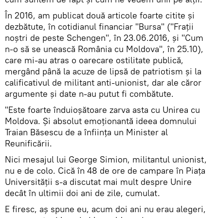
În 2016, am publicat două articole foarte citite şi
dezbătute, în cotidianul financiar "Bursa" ("Fraţii
noştri de peste Schengen", în 23.06.2016, şi "Cum
n-o să se unească România cu Moldova", în 25.10),
care mi-au atras o oarecare ostilitate publică,
mergând până la acuze de lipsă de patriotism şi la
calificativul de militant anti-unionist, dar ale căror
argumente şi date n-au putut fi combătute.
"Este foarte înduioşătoare zarva asta cu Unirea cu
Moldova. Şi absolut emoţionantă ideea domnului
Traian Băsescu de a înfiinţa un Minister al
Reunificării.
Nici mesajul lui George Simion, militantul unionist,
nu e de colo. Cică în 48 de ore de campare în Piaţa
Universităţii s-a discutat mai mult despre Unire
decât în ultimii doi ani de zile, cumulat.
E firesc, aş spune eu, acum doi ani nu erau alegeri,