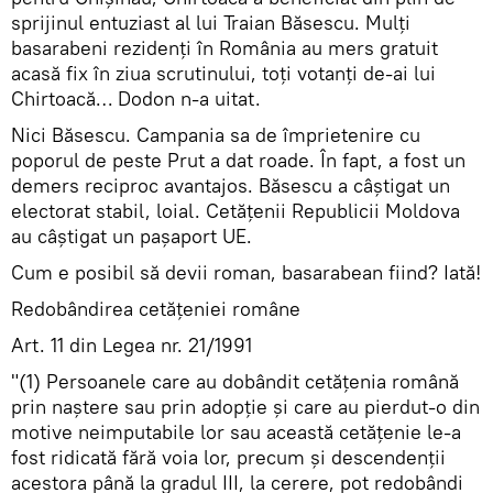
sprijinul entuziast al lui Traian Băsescu. Mulţi
basarabeni rezidenţi în România au mers gratuit
acasă fix în ziua scrutinului, toţi votanţi de-ai lui
Chirtoacă… Dodon n-a uitat.
Nici Băsescu. Campania sa de împrietenire cu
poporul de peste Prut a dat roade. În fapt, a fost un
demers reciproc avantajos. Băsescu a câştigat un
electorat stabil, loial. Cetăţenii Republicii Moldova
au câştigat un paşaport UE.
Cum e posibil să devii roman, basarabean fiind? Iată!
Redobândirea cetăţeniei române
Art. 11 din Legea nr. 21/1991
"(1) Persoanele care au dobândit cetăţenia română
prin naştere sau prin adopţie şi care au pierdut-o din
motive neimputabile lor sau această cetăţenie le-a
fost ridicată fără voia lor, precum şi descendenţii
acestora până la gradul III, la cerere, pot redobândi