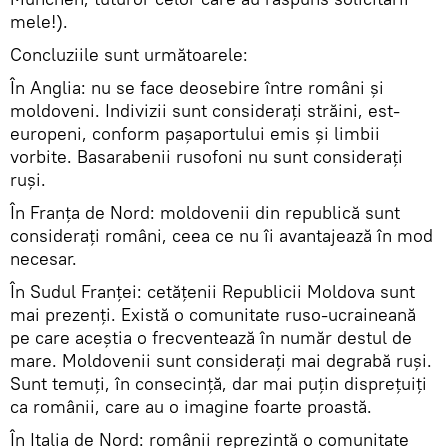
mele!).
Concluziile sunt următoarele:
În Anglia: nu se face deosebire între români şi
moldoveni. Indivizii sunt consideraţi străini, est-
europeni, conform paşaportului emis şi limbii
vorbite. Basarabenii rusofoni nu sunt consideraţi
ruşi.
În Franţa de Nord: moldovenii din republică sunt
consideraţi români, ceea ce nu îi avantajează în mod
necesar.
În Sudul Franţei: cetăţenii Republicii Moldova sunt
mai prezenţi. Există o comunitate ruso-ucraineană
pe care aceştia o frecventează în număr destul de
mare. Moldovenii sunt consideraţi mai degrabă ruşi.
Sunt temuţi, în consecinţă, dar mai puţin dispreţuiţi
ca românii, care au o imagine foarte proastă.
În Italia de Nord: românii reprezintă o comunitate