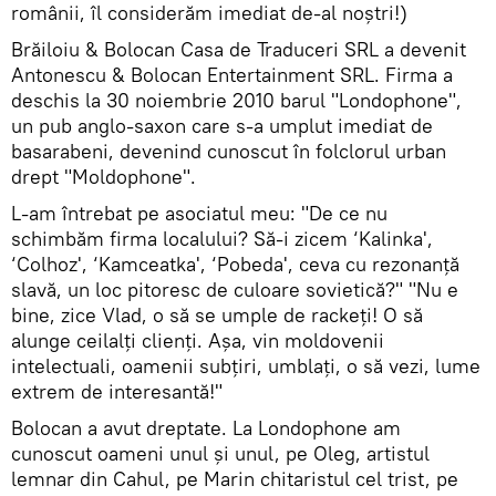
românii, îl considerăm imediat de-al noştri!)
Brăiloiu & Bolocan Casa de Traduceri SRL a devenit
Antonescu & Bolocan Entertainment SRL. Firma a
deschis la 30 noiembrie 2010 barul "Londophone",
un pub anglo-saxon care s-a umplut imediat de
basarabeni, devenind cunoscut în folclorul urban
drept "Moldophone".
L-am întrebat pe asociatul meu: "De ce nu
schimbăm firma localului? Să-i zicem ‘Kalinka',
‘Colhoz', ‘Kamceatka', ‘Pobeda', ceva cu rezonanţă
slavă, un loc pitoresc de culoare sovietică?" "Nu e
bine, zice Vlad, o să se umple de rackeţi! O să
alunge ceilalţi clienţi. Aşa, vin moldovenii
intelectuali, oamenii subţiri, umblaţi, o să vezi, lume
extrem de interesantă!"
Bolocan a avut dreptate. La Londophone am
cunoscut oameni unul şi unul, pe Oleg, artistul
lemnar din Cahul, pe Marin chitaristul cel trist, pe