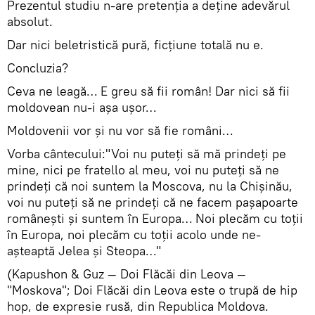
Prezentul studiu n-are pretenţia a deţine adevărul
absolut.
Dar nici beletristică pură, ficţiune totală nu e.
Concluzia?
Ceva ne leagă… E greu să fii român! Dar nici să fii
moldovean nu-i aşa uşor…
Moldovenii vor şi nu vor să fie români…
Vorba cântecului:"Voi nu puteţi să mă prindeţi pe
mine, nici pe fratello al meu, voi nu puteţi să ne
prindeţi că noi suntem la Moscova, nu la Chişinău,
voi nu puteţi să ne prindeţi că ne facem paşapoarte
româneşti şi suntem în Europa… Noi plecăm cu toţii
în Europa, noi plecăm cu toţii acolo unde ne-
aşteaptă Jelea şi Steopa…"
(Kapushon & Guz — Doi Flăcăi din Leova —
"Moskova"; Doi Flăcăi din Leova este o trupă de hip
hop, de expresie rusă, din Republica Moldova.