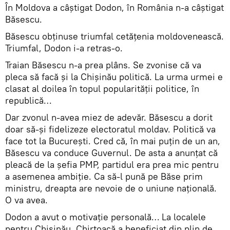
În Moldova a câştigat Dodon, în România n-a câştigat
Băsescu.
Băsescu obţinuse triumfal cetăţenia moldovenească.
Triumfal, Dodon i-a retras-o.
Traian Băsescu n-a prea plâns. Se zvonise că va
pleca să facă şi la Chişinău politică. La urma urmei e
clasat al doilea în topul popularităţii politice, în
republică…
Dar zvonul n-avea miez de adevăr. Băsescu a dorit
doar să-şi fidelizeze electoratul moldav. Politică va
face tot la Bucureşti. Cred că, în mai puţin de un an,
Băsescu va conduce Guvernul. De asta a anunţat că
pleacă de la şefia PMP, partidul era prea mic pentru
a asemenea ambiţie. Ca să-l pună pe Băse prim
ministru, dreapta are nevoie de o uniune naţională.
O va avea.
Dodon a avut o motivaţie personală… La localele
pentru Chişinău, Chirtoacă a beneficiat din plin de