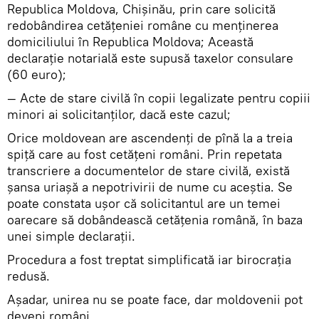
Republica Moldova, Chişinău, prin care solicită
redobândirea cetăţeniei române cu menţinerea
domiciliului în Republica Moldova; Această
declaraţie notarială este supusă taxelor consulare
(60 euro);
— Acte de stare civilă în copii legalizate pentru copiii
minori ai solicitanţilor, dacă este cazul;
Orice moldovean are ascendenţi de pînă la a treia
spiţă care au fost cetăţeni români. Prin repetata
transcriere a documentelor de stare civilă, există
şansa uriaşă a nepotrivirii de nume cu aceştia. Se
poate constata uşor că solicitantul are un temei
oarecare să dobândească cetăţenia română, în baza
unei simple declaraţii.
Procedura a fost treptat simplificată iar birocraţia
redusă.
Aşadar, unirea nu se poate face, dar moldovenii pot
deveni români.