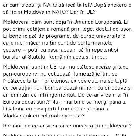
ar cam trebui şi NATO să facă la fel? După anexare o
să fie şi Moldova în NATO? Dar în UE?
Moldovenii cam sunt deja în Uniunea Europeană. Ei
pot primi cetăţenia română prin lege, destul de uşor.
Ei beneficiază de programe, de burse universitare,
care nici măcar nu ţin cont de performanţele
şcolare — poţi, ca basarabean, să fii repetent şi
bursier al Statului Român în acelaşi timp…
Moldovenii sunt în UE, dar nu plătesc accize şi taxe
pan-europene, nu cotizează, fumează ieftin, se
încălzesc la tarif prietenos, ex sovietic, nu se luptă
cu corupţia, nu-i bombardează nimeni cu directive şi
ameninţări cu infringementul. De ce-ar vrea mai în
Europa decât sunt? Nu-i mai bine să mergi până la
Lisabona cu paşaportul românesc şi până la
Vladivostok cu cel moldovenesc?
Românii de ce-ar vrea să se unească cu moldovenii?
Moldova are un Produs intern brut cam mic… GDP