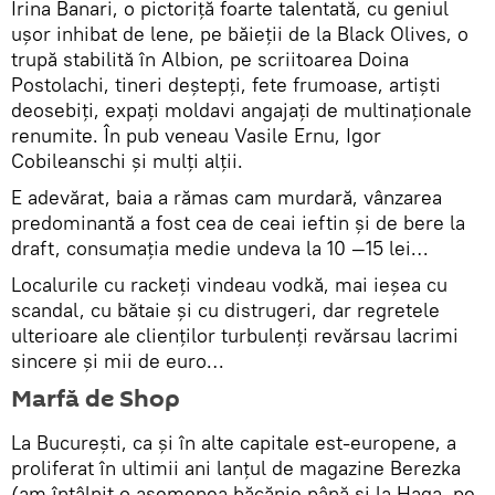
Irina Banari, o pictoriţă foarte talentată, cu geniul
uşor inhibat de lene, pe băieţii de la Black Olives, o
trupă stabilită în Albion, pe scriitoarea Doina
Postolachi, tineri deştepţi, fete frumoase, artişti
deosebiţi, expaţi moldavi angajaţi de multinaţionale
renumite. În pub veneau Vasile Ernu, Igor
Cobileanschi şi mulţi alţii.
E adevărat, baia a rămas cam murdară, vânzarea
predominantă a fost cea de ceai ieftin şi de bere la
draft, consumaţia medie undeva la 10 —15 lei…
Localurile cu rackeţi vindeau vodkă, mai ieşea cu
scandal, cu bătaie şi cu distrugeri, dar regretele
ulterioare ale clienţilor turbulenţi revărsau lacrimi
sincere şi mii de euro…
Marfă de Shop
La Bucureşti, ca şi în alte capitale est-europene, a
proliferat în ultimii ani lanţul de magazine Berezka
(am întâlnit o asemenea băcănie până şi la Haga, pe