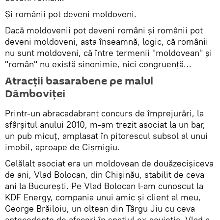
Şi românii pot deveni moldoveni.
Dacă moldovenii pot deveni români şi românii pot
deveni moldoveni, asta înseamnă, logic, că românii
nu sunt moldoveni, că între termenii "moldovean" şi
"român" nu există sinonimie, nici congruenţă…
Atracţii basarabene pe malul
Dâmboviţei
Printr-un abracadabrant concurs de împrejurări, la
sfârşitul anului 2010, m-am trezit asociat la un bar,
un pub micuţ, amplasat în pitorescul subsol al unui
imobil, aproape de Cişmigiu.
Celălalt asociat era un moldovean de douăzecişiceva
de ani, Vlad Bolocan, din Chişinău, stabilit de ceva
ani la Bucureşti. Pe Vlad Bolocan l-am cunoscut la
KDF Energy, compania unui amic şi client al meu,
George Brăiloiu, un oltean din Târgu Jiu cu ceva
antecedente de afaceri în spaţiul ex-sovietic. Vlad a