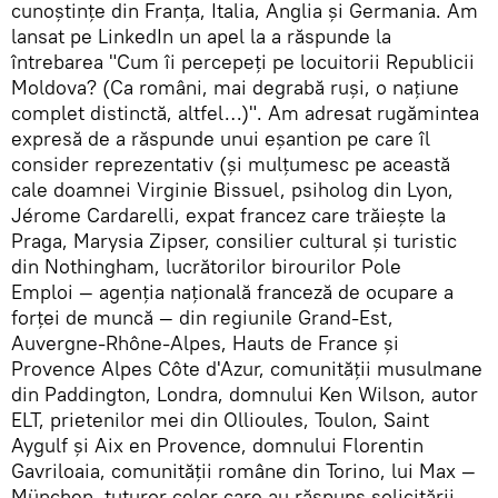
cunoştinţe din Franţa, Italia, Anglia şi Germania. Am
lansat pe LinkedIn un apel la a răspunde la
întrebarea "Cum îi percepeţi pe locuitorii Republicii
Moldova? (Ca români, mai degrabă ruşi, o naţiune
complet distinctă, altfel…)". Am adresat rugămintea
expresă de a răspunde unui eşantion pe care îl
consider reprezentativ (şi mulţumesc pe această
cale doamnei Virginie Bissuel, psiholog din Lyon,
Jérome Cardarelli, expat francez care trăieşte la
Praga, Marysia Zipser, consilier cultural şi turistic
din Nothingham, lucrătorilor birourilor Pole
Emploi — agenţia naţională franceză de ocupare a
forţei de muncă — din regiunile Grand-Est,
Auvergne-Rhône-Alpes, Hauts de France şi
Provence Alpes Côte d'Azur, comunităţii musulmane
din Paddington, Londra, domnului Ken Wilson, autor
ELT, prietenilor mei din Ollioules, Toulon, Saint
Aygulf şi Aix en Provence, domnului Florentin
Gavriloaia, comunităţii române din Torino, lui Max —
München, tuturor celor care au răspuns solicitării