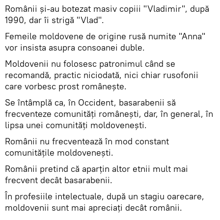
Românii şi-au botezat masiv copiii "Vladimir", după
1990, dar îi strigă "Vlad".
Femeile moldovene de origine rusă numite "Anna"
vor insista asupra consoanei duble.
Moldovenii nu folosesc patronimul când se
recomandă, practic niciodată, nici chiar rusofonii
care vorbesc prost româneşte.
Se întâmplă ca, în Occident, basarabenii să
frecventeze comunităţi româneşti, dar, în general, în
lipsa unei comunităţi moldoveneşti.
Românii nu frecventează în mod constant
comunităţile moldoveneşti.
Românii pretind că aparţin altor etnii mult mai
frecvent decât basarabenii.
În profesiile intelectuale, după un stagiu oarecare,
moldovenii sunt mai apreciaţi decât românii.