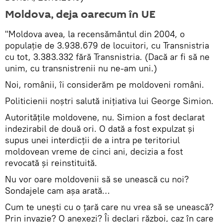
Moldova, deja oarecum în UE
"Moldova avea, la recensământul din 2004, o
populaţie de 3.938.679 de locuitori, cu Transnistria
cu tot, 3.383.332 fără Transnistria. (Dacă ar fi să ne
unim, cu transnistrenii nu ne-am uni.)
Noi, românii, îi considerăm pe moldoveni români.
Politicienii noştri salută iniţiativa lui George Simion.
Autorităţile moldovene, nu. Simion a fost declarat
indezirabil de două ori. O dată a fost expulzat şi
supus unei interdicţii de a intra pe teritoriul
moldovean vreme de cinci ani, decizia a fost
revocată şi reinstituită.
Nu vor oare moldovenii să se unească cu noi?
Sondajele cam aşa arată…
Cum te uneşti cu o ţară care nu vrea să se unească?
Prin invazie? O anexezi? Îi declari război, caz în care