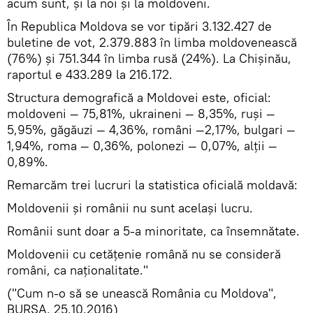
acum sunt, şi la noi şi la moldoveni.
În Republica Moldova se vor tipări 3.132.427 de
buletine de vot, 2.379.883 în limba moldovenească
(76%) şi 751.344 în limba rusă (24%). La Chişinău,
raportul e 433.289 la 216.172.
Structura demografică a Moldovei este, oficial:
moldoveni — 75,81%, ukraineni — 8,35%, ruşi —
5,95%, găgăuzi — 4,36%, români —2,17%, bulgari —
1,94%, roma — 0,36%, polonezi — 0,07%, alţii —
0,89%.
Remarcăm trei lucruri la statistica oficială moldavă:
Moldovenii şi românii nu sunt acelaşi lucru.
Românii sunt doar a 5-a minoritate, ca însemnătate.
Moldovenii cu cetăţenie română nu se consideră
români, ca naţionalitate."
("Cum n-o să se unească România cu Moldova",
BURSA, 25.10.2016)