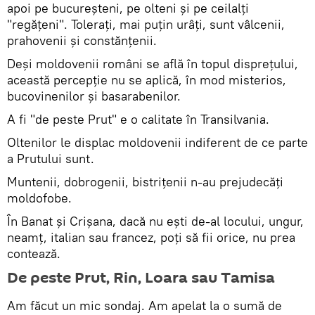
apoi pe bucureşteni, pe olteni şi pe ceilalţi
"regăţeni". Toleraţi, mai puţin urâţi, sunt vâlcenii,
prahovenii şi constănţenii.
Deşi moldovenii români se află în topul dispreţului,
această percepţie nu se aplică, în mod misterios,
bucovinenilor şi basarabenilor.
A fi "de peste Prut" e o calitate în Transilvania.
Oltenilor le displac moldovenii indiferent de ce parte
a Prutului sunt.
Muntenii, dobrogenii, bistriţenii n-au prejudecăţi
moldofobe.
În Banat şi Crişana, dacă nu eşti de-al locului, ungur,
neamţ, italian sau francez, poţi să fii orice, nu prea
contează.
De peste Prut, Rin, Loara sau Tamisa
Am făcut un mic sondaj. Am apelat la o sumă de