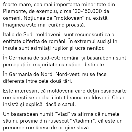
foarte mare, cea mai importantă minoritate din
Piemonte, de exemplu, circa 130-150.000 de
oameni. Noţiunea de "moldovean" nu există.
Imaginea este mai curând proastă.
Italia de Sud: moldovenii sunt recunoscuţi ca o
entitate diferită de români. În extremul sud şi în
insule sunt asimilaţi ruşilor şi ucrainenilor.
În Germania de sud-est: românii şi basarabenii sunt
percepuţi în majoritate ca naţiuni distincte.
În Germania de Nord, Nord-vest: nu se face
diferenţa între cele două ţări.
Este interesant că moldovenii care deţin paşapoarte
româneşti se declară întotdeauna moldoveni. Chiar
insistă şi explică, dacă e cazul.
Un basarabean numit "Vlad" va afirma că numele
său nu provine din rusescul "Vladimir", că este un
prenume românesc de origine slavă.