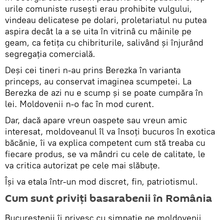
urile comuniste ruseşti erau prohibite vulgului,
vindeau delicatese pe dolari, proletariatul nu putea
aspira decât la a se uita în vitrinâ cu mâinile pe
geam, ca fetiţa cu chibriturile, salivând şi înjurând
segregaţia comercială.
Deşi cei tineri n-au prins Berezka în varianta
princeps, au conservat imaginea scumpetei. La
Berezka de azi nu e scump şi se poate cumpăra în
lei. Moldovenii n-o fac în mod curent.
Dar, dacă apare vreun oaspete sau vreun amic
interesat, moldoveanul îl va însoţi bucuros în exotica
băcănie, îi va explica competent cum stă treaba cu
fiecare produs, se va mândri cu cele de calitate, le
va critica autorizat pe cele mai slăbuţe.
Îşi va etala într-un mod discret, fin, patriotismul.
Cum sunt priviţi basarabenii în România
Bucureştenii îi privesc cu simpatie pe moldovenii