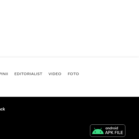
INII
EDITORIALIST
VIDEO
FOTO
ack