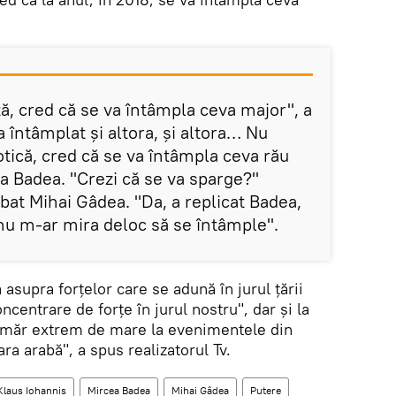
ă, cred că se va întâmpla ceva major", a
 întâmplat și altora, și altora… Nu
iotică, cred că se va întâmpla ceva rău
a Badea. "Crezi că se va sparge?"
ebat Mihai Gâdea. "Da, a replicat Badea,
 nu m-ar mira deloc să se întâmple".
 asupra forțelor care se adună în jurul țării
centrare de forțe în jurul nostru", dar și la
număr extrem de mare la evenimentele din
ra arabă", a spus realizatorul Tv.
Klaus Iohannis
Mircea Badea
Mihai Gâdea
Putere