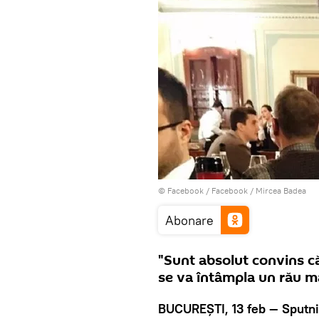
© Facebook /
Facebook / Mircea Badea
Abonare
"Sunt absolut convins c
se va întâmpla un rău maj
BUCUREȘTI, 13 feb — Sputni