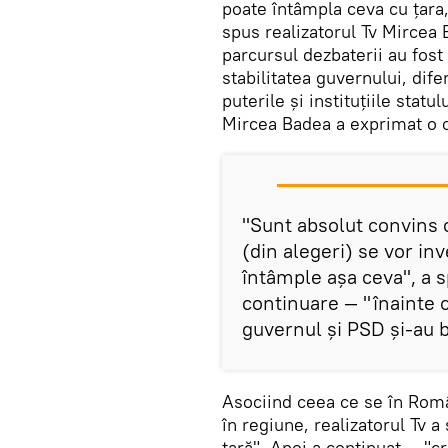
poate întâmpla ceva cu țara,
spus realizatorul Tv Mircea 
parcursul dezbaterii au fost
stabilitatea guvernului, dif
puterile și instituțiile statul
Mircea Badea a exprimat o 
"Sunt absolut convins 
(din alegeri) se vor in
întâmple așa ceva", a 
continuare — "înainte c
guvernul și PSD și-au b
Asociind ceea ce se în Româ
în regiune, realizatorul Tv a
țară". Apoi a continuat — "c