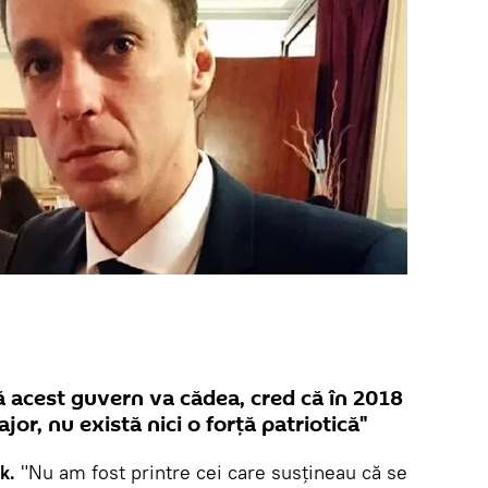
ă acest guvern va cădea, cred că în 2018
or, nu există nici o forță patriotică"
k.
"Nu am fost printre cei care susțineau că se