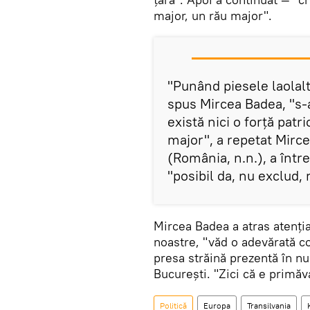
major, un rău major".
"Punând piesele laolalt
spus Mircea Badea, "s-a
există nici o forță patr
major", a repetat Mirce
(România, n.n.), a într
"posibil da, nu exclud,
Mircea Badea a atras atenția
noastre, "văd o adevărată con
presa străină prezentă în 
București. "Zici că e primăva
Politică
Europa
Transilvania