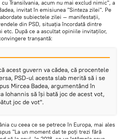
 cu Transilvania, acum nu mai exclud nimic", a
Badea, invitat în emisiunea "Sinteza zilei". Pe
 abordate subiectele zilei — manifestații,
erendele din PSD, situația încordată dintre
ui etc. După ce a ascultat opiniile invitaților,
convingere tranșantă:
că acest guvern va cădea, că procentele
versa, PSD-ul acesta slab merită să i se
spus Mircea Badea, argumentând în
a Iohannis să își bată joc de acest vot,
ătut joc de vot".
nia cu ceea ce se petrece în Europa, mai ales
 spus "La un moment dat te poți trezi fără
red că la anul, în 2018, se va întâmpla ceva