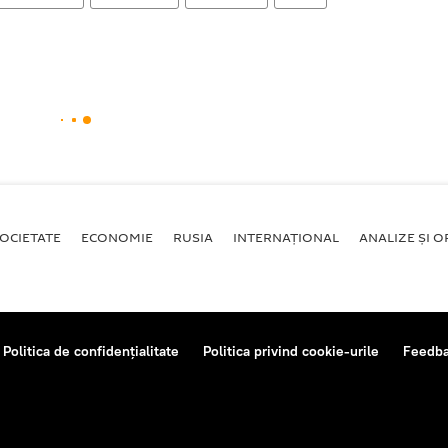
OCIETATE
ECONOMIE
RUSIA
INTERNAŢIONAL
ANALIZE ȘI OP
Politica de confidențialitate
Politica privind cookie-urile
Feedb