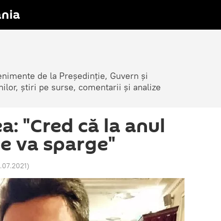
nia
venimente de la Președinție, Guvern și
nilor, știri pe surse, comentarii și analize
: "Cred că la anul
e va sparge"
1.07.2021
)