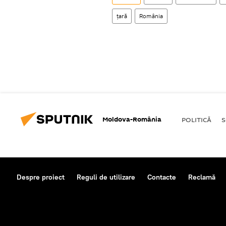
țară
România
Moldova-România
POLITICĂ
S
Despre proiect
Reguli de utilizare
Contacte
Reclamă