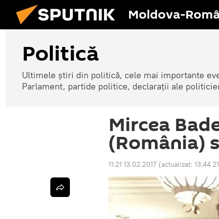
Moldova-Româ
Politică
Ultimele știri din politică, cele mai importante e
Parlament, partide politice, declarații ale politicie
Mircea Badea
(România) s
11:21 13.02.2017
(actualizat:
13:44 2