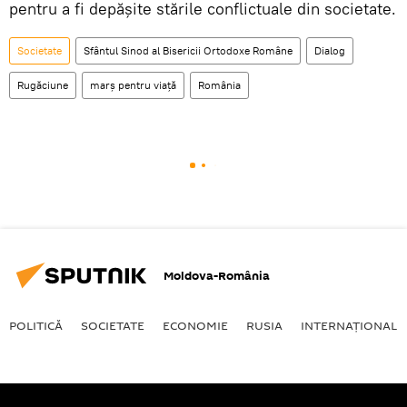
pentru a fi depășite stările conflictuale din societate.
Societate
Sfântul Sinod al Bisericii Ortodoxe Române
Dialog
Rugăciune
marș pentru viață
România
Moldova-România
POLITICĂ
SOCIETATE
ECONOMIE
RUSIA
INTERNAŢIONAL