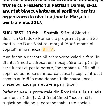
frunte cu Preafericitul Patriarh Daniel, și-au
anunțat binecuvântarea și sprijinul pentru
organizarea la nivel naţional a Marşului
pentru viaţă 2017.
BUCUREŞTI, 10 feb — Sputnik.
Sfântul Sinod al
Bisericii Ortodoxe Române a programat pentru 25
martie, de Buna Vestire, marşul "Ajută mama şi
copilul", informează
B1 TV
.
Manifestaţia dorește să promoveze valorile familiei.
Sfântul Sinod a adresat un mesaj către toți părinții
care lucrează peste hotare, îndemnându-i "fie să ia
copiii cu ei, fie să se întoarcă acasă la copii, întrucât
aceștia suferă în mod deosebit din cauza lipsei
prezenței fizice și afective a părinților".
Referindu-se la protestele din România şi la situaţia
tensionantă din ţară, Sfântul Sinod îndeamnă la
rugăciune, dialog și coresponsabilitate socială