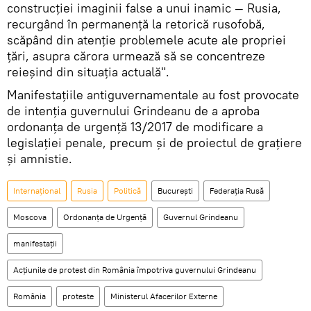
construcției imaginii false a unui inamic — Rusia,
recurgând în permanență la retorică rusofobă,
scăpând din atenție problemele acute ale propriei
țări, asupra cărora urmează să se concentreze
reieșind din situația actuală".
Manifestațiile antiguvernamentale au fost provocate
de intenția guvernului Grindeanu de a aproba
ordonanța de urgență 13/2017 de modificare a
legislației penale, precum și de proiectul de grațiere
și amnistie.
Internaţional
Rusia
Politică
București
Federaţia Rusă
Moscova
Ordonanța de Urgență
Guvernul Grindeanu
manifestații
Acțiunile de protest din România împotriva guvernului Grindeanu
România
proteste
Ministerul Afacerilor Externe