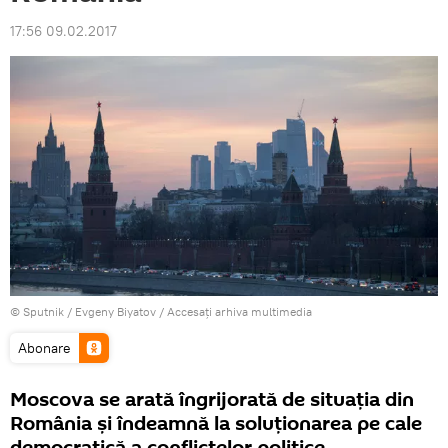
17:56 09.02.2017
© Sputnik / Evgeny Biyatov
/
Accesați arhiva multimedia
Abonare
Moscova se arată îngrijorată de situația din
România și îndeamnă la soluționarea pe cale