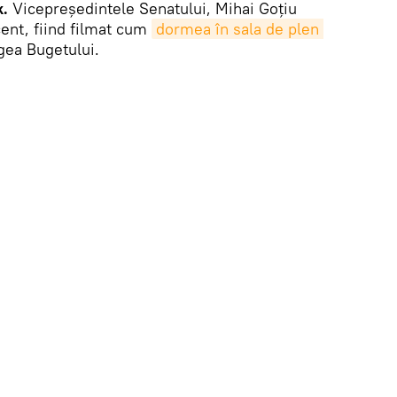
k.
Vicepreședintele Senatului, Mihai Goțiu
cent, fiind filmat cum
dormea în sala de plen 
gea Bugetului.