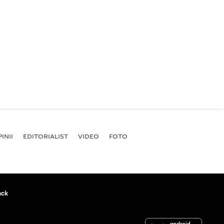
INII
EDITORIALIST
VIDEO
FOTO
ack