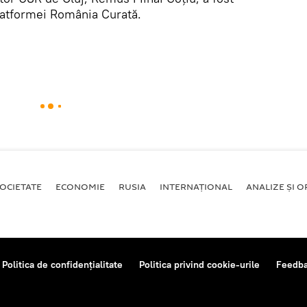
platformei România Curată.
OCIETATE
ECONOMIE
RUSIA
INTERNAŢIONAL
ANALIZE ȘI OP
Politica de confidențialitate
Politica privind cookie-urile
Feedb