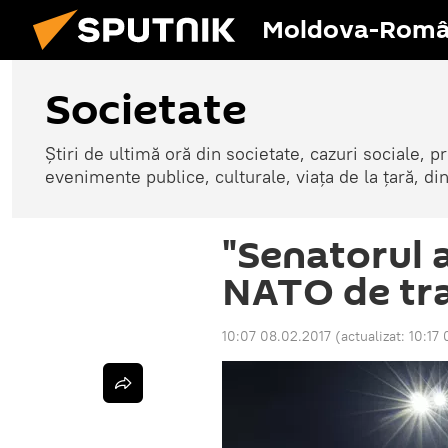
Moldova-Româ
Societate
Știri de ultimă oră din societate, cazuri sociale, pr
evenimente publice, culturale, viața de la țară, d
"Senatorul 
NATO de tra
10:07 08.02.2017
(actualizat:
10:17