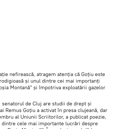
ație nefirească, atragem atenția că Goțiu este
prodigioasă și unul dintre cei mai importanți
Roșia Montană" și împotriva exploatării gazelor
 senatorul de Cluj are studii de drept și
hai Remus Goțiu a activat în presa clujeană, dar
mbru al Uniunii Scriitorilor, a publicat poezie,
na dintre cele mai importante lucrări despre