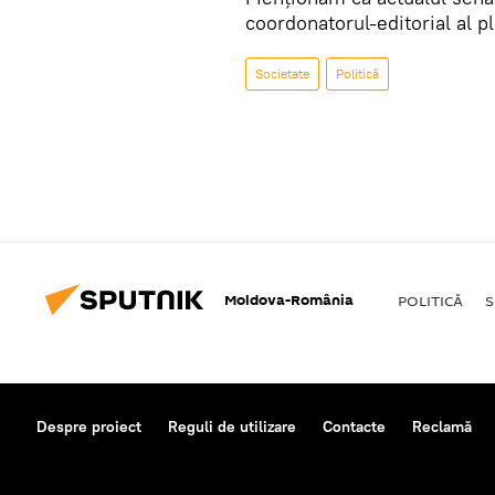
coordonatorul-editorial al 
Societate
Politică
Moldova-România
POLITICĂ
S
Despre proiect
Reguli de utilizare
Contacte
Reclamă