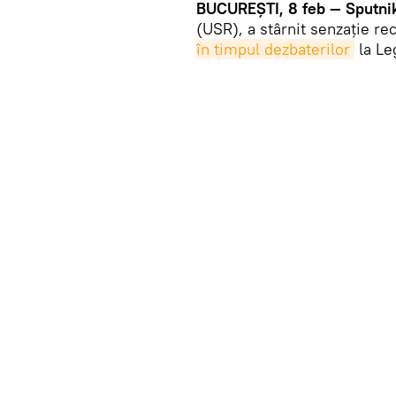
BUCUREȘTI, 8 feb — Sputni
(USR), a stârnit senzație re
în timpul dezbaterilor
la Le