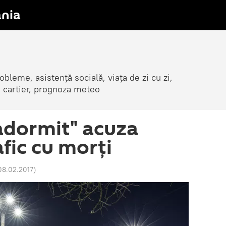
nia
obleme, asistență socială, viața de zi cu zi,
in cartier, prognoza meteo
adormit" acuza
fic cu morți
 08.02.2017
)