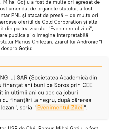
 Mihai Goțiu a fost de multe ori agresat de
 fost amendat de organele statului, a fost
ntar PNL și atacat de presă — de multe ori
eneroase oferită de Gold Corporation și alte
it din partea ziarului "Evenimentul zilei",
re publica și o imagine interpretabilă
stului Marius Ghilezan. Ziarul lui Andronic îl
 despre Goțiu:
 ONG-ul SAR (Societatea Academică din
 finanțat ani buni de Soros prin CEE
 în ultimii ani cu aer, că joburi
 cu finanțări la negru, după părerea
lezan", scria "
Evenimentul Zilei
".
or USR de Cluj, Remus Mihai Goțiu, a fost