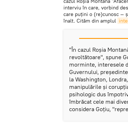
cazul Roșia Montană "Afacer
interviu în care, vorbind de
care puțini o (re)cunosc — ș
înalt. Cităm din amplul
inte
"În cazul Roşia Montană
revoltătoare", spune Goț
morminte, interesele di
Guvernului, preşedinte
la Washington, Londra, 
manipulările şi corupţi
psihologic dus împotriv
îmbrăcat cele mai dive
considera Goțiu, "repr