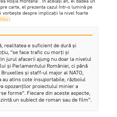
ea Roșia Montană". În același an, el dădea un
spre carte, el prezenta cazul într-o lumină pe
i vorbește despre implicații la nivel foarte
rviu
:
, realitatea e suficient de dură şi
iu, "se face trafic cu morţi şi
n jurul afacerii ajung nu doar la nivelul
lui şi Parlamentului României, ci până
Bruxelles şi staff-ul major al NATO,
a au atins cote insuportabile, războiul
a opozanţilor proiectului minier a
rse forme". Fiecare din aceste aspecte,
ezintă un subiect de roman sau de film".