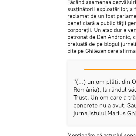
Făcând asemenea dezvăluiri,
susținătorii exploatărilor, a
reclamat de un fost parlame
beneficiară a publicității g
corporații. Un atac dur a ven
patronat de Dan Andronic, ca
preluată de pe blogul jurnali
cita pe Ghilezan care afirma
"(…) un om plătit din
România), la rândul său
Trust. Un om care a trăit
concrete nu a avut. Sau
jurnalistului Marius Ghi
Menționăm că actualul senat