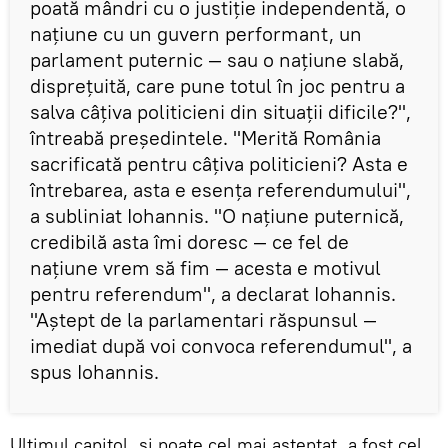
poată mândri cu o justiție independentă, o
națiune cu un guvern performant, un
parlament puternic — sau o națiune slabă,
disprețuită, care pune totul în joc pentru a
salva câțiva politicieni din situații dificile?",
întreabă președintele. "Merită România
sacrificată pentru câțiva politicieni? Asta e
întrebarea, asta e esența referendumului",
a subliniat Iohannis. "O națiune puternică,
credibilă asta îmi doresc — ce fel de
națiune vrem să fim — acesta e motivul
pentru referendum", a declarat Iohannis.
"Aștept de la parlamentari răspunsul —
imediat după voi convoca referendumul", a
spus Iohannis.
Ultimul capitol, și poate cel mai așteptat, a fost cel