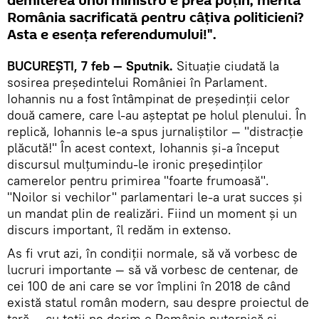
demiterea unui ministru e prea puțin, merită
România sacrificată pentru câțiva politicieni?
Asta e esența referendumului!".
BUCUREȘTI, 7 feb — Sputnik.
Situație ciudată la
sosirea președintelui României în Parlament.
Iohannis nu a fost întâmpinat de președinții celor
două camere, care l-au așteptat pe holul plenului. În
replică, Iohannis le-a spus jurnaliștilor — "distracție
plăcută!" În acest context, Iohannis și-a început
discursul mulțumindu-le ironic președinților
camerelor pentru primirea "foarte frumoasă".
"Noilor si vechilor" parlamentari le-a urat succes și
un mandat plin de realizări. Fiind un moment și un
discurs important, îl redăm in extenso.
As fi vrut azi, în condiții normale, să vă vorbesc de
lucruri importante — să vă vorbesc de centenar, de
cei 100 de ani care se vor împlini în 2018 de când
există statul român modern, sau despre proiectul de
țară — cu toții ne dorim o Românie puternică și