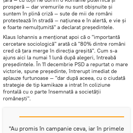
prosperă — dar vremurile nu sunt obișnuite și
suntem în plină criză — sute de mii de români
protestează în stradă — națiunea e în alertă, e vie și
e foarte nemulțumită" a declarat președintele.
Klaus Iohannis a menționat apoi că o "importantă
cercetare sociologică" arată că "80% dintre români
cred că țara merge în direcția greșită". Cum s-a
ajuns aici la numai 1 lună după alegeri, întreabă
președintele. În 11 decembrie PSD a repurtat o mare
victorie, spune președinte, întrerupt imediat de
aplauze furtunoase — "dar după aceea, cu o ciudată
strategie de tip kamikaze a intrat în coliziune
frontală cu o parte însemnată a societății
românești".
"Au promis în campanie ceva, iar în primele