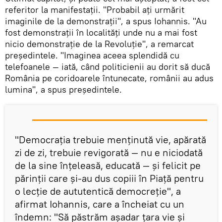
referitor la manifestații. "Probabil ați urmărit
imaginile de la demonstrații", a spus Iohannis. "Au
fost demonstrații în localități unde nu a mai fost
nicio demonstrație de la Revoluție", a remarcat
președintele. "Imaginea aceea splendidă cu
telefoanele — iată, când politicienii au dorit să ducă
România pe coridoarele întunecate, românii au adus
lumina", a spus președintele.
"Democrația trebuie menținută vie, apărată
zi de zi, trebuie revigorată — nu e niciodată
de la sine înțeleasă, educată — și felicit pe
părinții care și-au dus copiii în Piață pentru
o lecție de aututentică democreție", a
afirmat Iohannis, care a încheiat cu un
îndemn: "Să păstrăm așadar țara vie și