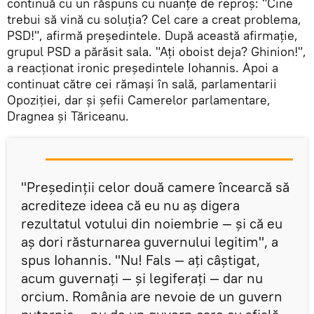
continuă cu un răspuns cu nuanțe de reproș: "Cine
trebui să vină cu soluția? Cel care a creat problema,
PSD!", afirmă președintele. După această afirmație,
grupul PSD a părăsit sala. "Ați oboist deja? Ghinion!",
a reacționat ironic președintele Iohannis. Apoi a
continuat către cei rămași în sală, parlamentarii
Opoziției, dar și șefii Camerelor parlamentare,
Dragnea și Tăriceanu.
"Președinții celor două camere încearcă să
acrediteze ideea că eu nu aș digera
rezultatul votului din noiembrie — și că eu
aș dori răsturnarea guvernului legitim", a
spus Iohannis. "Nu! Fals — ați câștigat,
acum guvernați — și legiferați — dar nu
orcium. România are nevoie de un guvern