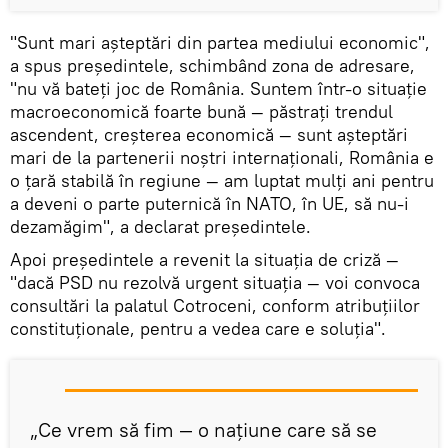
"Sunt mari așteptări din partea mediului economic",
a spus președintele, schimbând zona de adresare,
"nu vă bateți joc de România. Suntem într-o situație
macroeconomică foarte bună — păstrați trendul
ascendent, creșterea economică — sunt așteptări
mari de la partenerii noștri internaționali, România e
o țară stabilă în regiune — am luptat mulți ani pentru
a deveni o parte puternică în NATO, în UE, să nu-i
dezamăgim", a declarat președintele.
Apoi președintele a revenit la situația de criză —
"dacă PSD nu rezolvă urgent situația — voi convoca
consultări la palatul Cotroceni, conform atribuțiilor
constituționale, pentru a vedea care e soluția".
„Ce vrem să fim — o națiune care să se