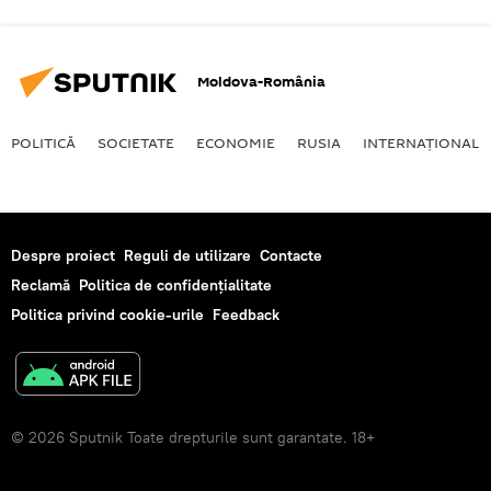
Moldova-România
POLITICĂ
SOCIETATE
ECONOMIE
RUSIA
INTERNAŢIONAL
Despre proiect
Reguli de utilizare
Contacte
Reclamă
Politica de confidențialitate
Politica privind cookie-urile
Feedback
© 2026 Sputnik Toate drepturile sunt garantate. 18+