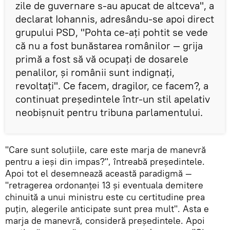
zile de guvernare s-au apucat de altceva", a
declarat Iohannis, adresându-se apoi direct
grupului PSD, "Pohta ce-ați pohtit se vede
că nu a fost bunăstarea românilor — grija
primă a fost să vă ocupați de dosarele
penalilor, și românii sunt indignați,
revoltați". Ce facem, dragilor, ce facem?, a
continuat președintele într-un stil apelativ
neobișnuit pentru tribuna parlamentului.
"Care sunt soluțiile, care este marja de manevră
pentru a ieși din impas?", întreabă președintele.
Apoi tot el desemnează această paradigmă —
"retragerea ordonanței 13 și eventuala demitere
chinuită a unui ministru este cu certitudine prea
puțin, alegerile anticipate sunt prea mult". Asta e
marja de manevră, consideră președintele. Apoi