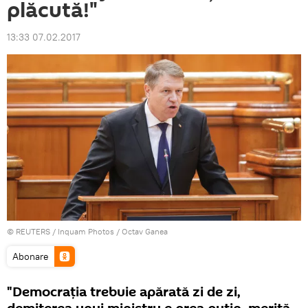
plăcută!"
13:33 07.02.2017
©
REUTERS
/ Inquam Photos / Octav Ganea
Abonare
"Democrația trebuie apărată zi de zi,