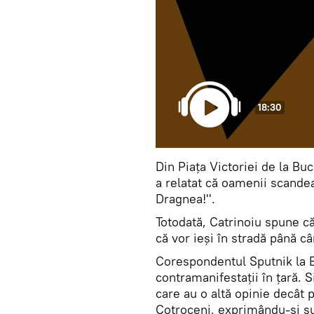
18:30
Din Piața Victoriei de la B
a relatat că oamenii scande
Dragnea!''.
Totodată, Catrinoiu spune că
că vor ieși în stradă până c
Corespondentul Sputnik la B
contramanifestații în țară. S
care au o altă opinie decât p
Cotroceni, exprimându-și su