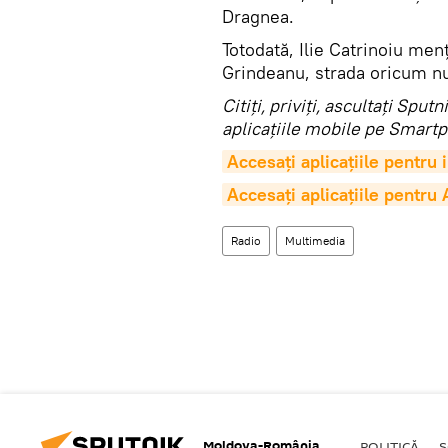
Dragnea.
Totodată, Ilie Catrinoiu me
Grindeanu, strada oricum nu
Citiţi, priviţi, ascultaţi Sp
aplicaţiile mobile pe Smartp
Accesaţi aplicaţiile pentru
Accesaţi aplicaţiile pentru
Radio
Multimedia
Moldova-România
POLITICĂ
S