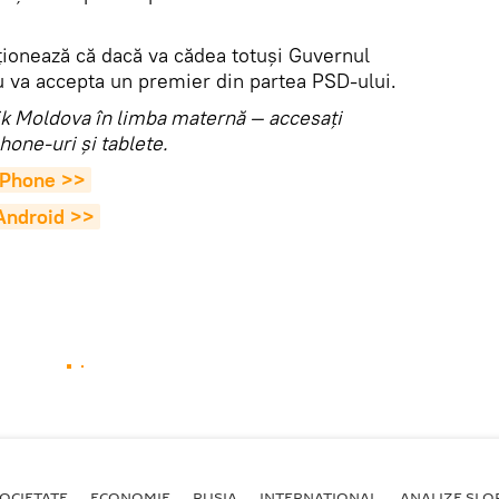
nționează că dacă va cădea totuși Guvernul
 va accepta un premier din partea PSD-ului.
utnik Moldova în limba maternă — accesaţi
hone-uri şi tablete.
 iPhone >>
 Android >>
OCIETATE
ECONOMIE
RUSIA
INTERNAŢIONAL
ANALIZE ȘI OP