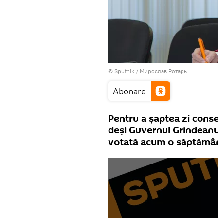
© Sputnik / Мирослав Ротарь
Abonare
Pentru a șaptea zi conse
deși Guvernul Grindean
votată acum o săptămâ