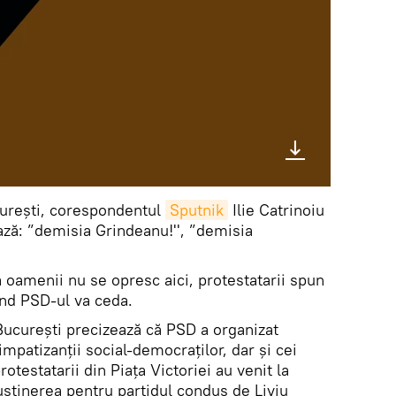
ucurești, corespondentul
Sputnik
Ilie Catrinoiu
ază: ”demisia Grindeanu!'', ”demisia
 oamenii nu se opresc aici, protestatarii spun
ând PSD-ul va ceda.
ucurești precizează că PSD a organizat
impatizanții social-democraților, dar și cei
rotestatarii din Piața Victoriei au venit la
sținerea pentru partidul condus de Liviu