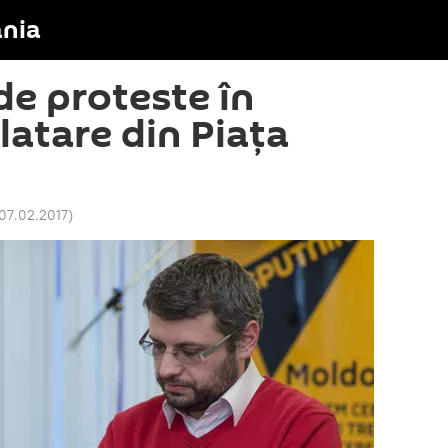
nia
de proteste în
latare din Piața
07.02.2017
)