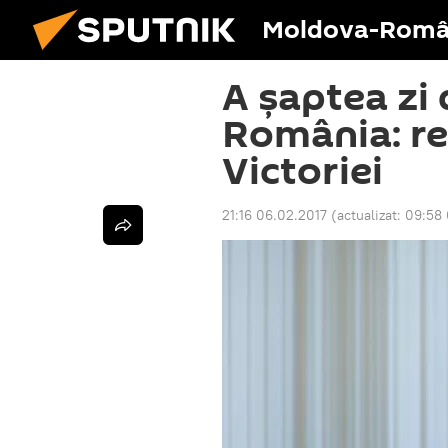
Moldova-Româ
A șaptea zi 
România: re
Victoriei
21:16 06.02.2017
(actualizat:
09:58 