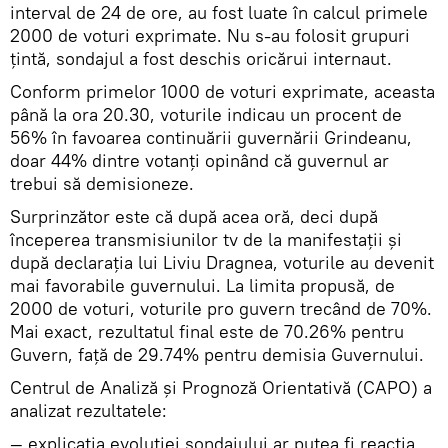
interval de 24 de ore, au fost luate în calcul primele
2000 de voturi exprimate. Nu s-au folosit grupuri
țintă, sondajul a fost deschis oricărui internaut.
Conform primelor 1000 de voturi exprimate, aceasta
până la ora 20.30, voturile indicau un procent de
56% în favoarea continuării guvernării Grindeanu,
doar 44% dintre votanți opinând că guvernul ar
trebui să demisioneze.
Surprinzător este că după acea oră, deci după
începerea transmisiunilor tv de la manifestații și
după declarația lui Liviu Dragnea, voturile au devenit
mai favorabile guvernului. La limita propusă, de
2000 de voturi, voturile pro guvern trecând de 70%.
Mai exact, rezultatul final este de 70.26% pentru
Guvern, față de 29.74% pentru demisia Guvernului.
Centrul de Analiză și Prognoză Orientativă (CAPO) a
analizat rezultatele:
— explicația evoluției sondajului ar putea fi reacția