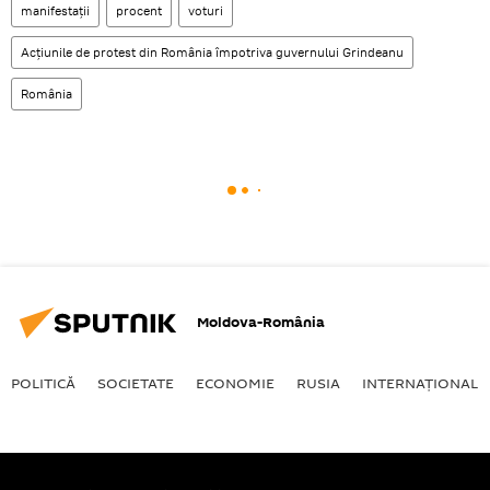
manifestații
procent
voturi
Acțiunile de protest din România împotriva guvernului Grindeanu
România
Moldova-România
POLITICĂ
SOCIETATE
ECONOMIE
RUSIA
INTERNAŢIONAL