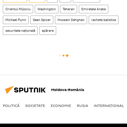
Orientul Mijlociu
Washington
Teheran
Emiratele Arabe
Michael Flynn
Sean Spicer
Hossein Dehghan
rachete balistice
securitate națională
apărare
Moldova-România
POLITICĂ
SOCIETATE
ECONOMIE
RUSIA
INTERNAŢIONAL