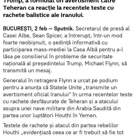
Trump, a formulat un avertisment către
Teheran ca reacţie la recentele teste cu
rachete balistice ale Iranului.
BUCUREŞTI, 2 feb — Sputnik.
Secretarul de presă al
Casei Albe, Sean Spicer, a întrerupt, într-un mod
foarte neobişnuit, o şedinţă informativă cu
participarea mass-mediei la Casa Albă pentru a-l
lăsa pe consilierul în probleme de securitate
națională al președintelui Trump, Michael Flynn, să
transmită un mesaj.
Generalul în retragere Flynn a urcat pe podium
pentru a anunța că Statele Unite „transmite un
avertisment oficial Iranului" în urma recentelor teste
cu rachete desfăşurate de Teheran și a atacului
asupra unei nave militare din Arabia Saudită din
partea unor luptători Houthi în Yemen.
Testele de rachete şi atacul din partea rebelilor
Houthi „evidenţiază ceea ce ar fi trebuit să fie tot