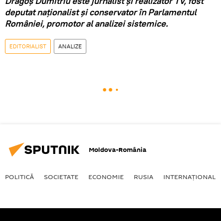
Dragoş Dumitriu este jurnalist şi realizator TV, fost
deputat naţionalist şi conservator în Parlamentul
României, promotor al analizei sistemice.
EDITORIALIST
ANALIZE
Moldova-România
POLITICĂ
SOCIETATE
ECONOMIE
RUSIA
INTERNAŢIONAL