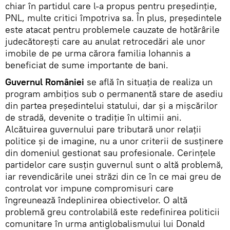
chiar în partidul care l-a propus pentru preşedinţie,
PNL, multe critici împotriva sa. În plus, preşedintele
este atacat pentru problemele cauzate de hotărârile
judecătoreşti care au anulat retrocedări ale unor
imobile de pe urma cărora familia Iohannis a
beneficiat de sume importante de bani.
Guvernul României
se află în situaţia de realiza un
program ambiţios sub o permanentă stare de asediu
din partea preşedintelui statului, dar şi a mişcărilor
de stradă, devenite o tradiţie în ultimii ani.
Alcătuirea guvernului pare tributară unor relaţii
politice şi de imagine, nu a unor criterii de susţinere
din domeniul gestionat sau profesionale. Cerinţele
partidelor care susţin guvernul sunt o altă problemă,
iar revendicările unei străzi din ce în ce mai greu de
controlat vor impune compromisuri care
îngreunează îndeplinirea obiectivelor. O altă
problemă greu controlabilă este redefinirea politicii
comunitare în urma antiglobalismului lui Donald