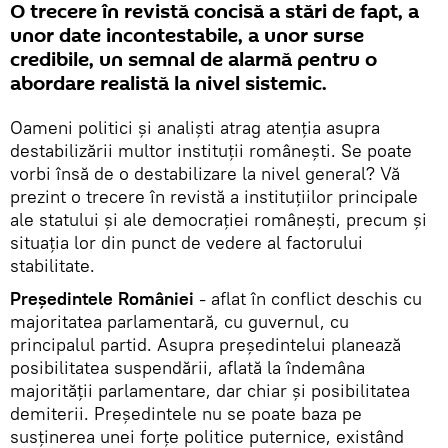
O trecere în revistă concisă a stări de fapt, a
unor date incontestabile, a unor surse
credibile, un semnal de alarmă pentru o
abordare realistă la nivel sistemic.
Oameni politici şi analişti atrag atenţia asupra
destabilizării multor instituţii româneşti. Se poate
vorbi însă de o destabilizare la nivel general? Vă
prezint o trecere în revistă a instituţiilor principale
ale statului şi ale democraţiei româneşti, precum şi
situaţia lor din punct de vedere al factorului
stabilitate.
Preşedintele României
- aflat în conflict deschis cu
majoritatea parlamentară, cu guvernul, cu
principalul partid. Asupra preşedintelui planează
posibilitatea suspendării, aflată la îndemâna
majorităţii parlamentare, dar chiar şi posibilitatea
demiterii. Preşedintele nu se poate baza pe
susţinerea unei forţe politice puternice, existând