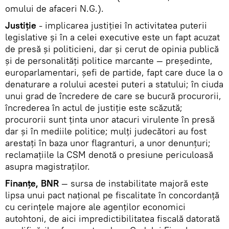
omului de afaceri N.G.).
Justiţie
- implicarea justiţiei în activitatea puterii
legislative şi în a celei executive este un fapt acuzat
de presă şi politicieni, dar şi cerut de opinia publică
şi de personalităţi politice marcante — preşedinte,
europarlamentari, şefi de partide, fapt care duce la o
denaturare a rolului acestei puteri a statului; în ciuda
unui grad de încredere de care se bucură procurorii,
încrederea în actul de justiţie este scăzută;
procurorii sunt ţinta unor atacuri virulente în presă
dar şi în mediile politice; mulţi judecători au fost
arestaţi în baza unor flagranturi, a unor denunţuri;
reclamaţiile la CSM denotă o presiune periculoasă
asupra magistraţilor.
Finanţe, BNR
— sursa de instabilitate majoră este
lipsa unui pact naţional pe fiscalitate în concordanţă
cu cerinţele majore ale agenţilor economici
autohtoni, de aici impredictibilitatea fiscală datorată