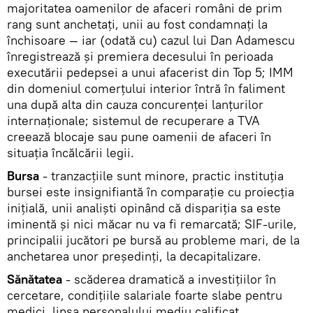
majoritatea oamenilor de afaceri români de prim
rang sunt anchetaţi, unii au fost condamnaţi la
închisoare — iar (odată cu) cazul lui Dan Adamescu
înregistrează şi premiera decesului în perioada
executării pedepsei a unui afacerist din Top 5; IMM
din domeniul comerţului interior întră în faliment
una după alta din cauza concurenţei lanţurilor
internaţionale; sistemul de recuperare a TVA
creează blocaje sau pune oamenii de afaceri în
situaţia încălcării legii.
Bursa
- tranzacţiile sunt minore, practic instituţia
bursei este insignifiantă în comparaţie cu proiecţia
iniţială, unii analişti opinând că dispariţia sa este
iminentă şi nici măcar nu va fi remarcată; SIF-urile,
principalii jucători pe bursă au probleme mari, de la
anchetarea unor preşedinţi, la decapitalizare.
Sănătatea
- scăderea dramatică a investiţiilor în
cercetare, condiţiile salariale foarte slabe pentru
medici, lipsa personalului mediu calificat,