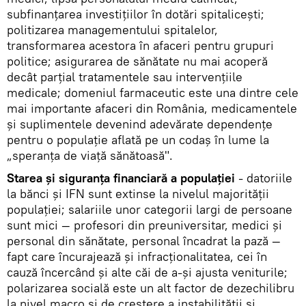
subfinanţarea investiţiilor în dotări spitaliceşti;
politizarea managementului spitalelor,
transformarea acestora în afaceri pentru grupuri
politice; asigurarea de sănătate nu mai acoperă
decât parţial tratamentele sau intervenţiile
medicale; domeniul farmaceutic este una dintre cele
mai importante afaceri din România, medicamentele
şi suplimentele devenind adevărate dependenţe
pentru o populaţie aflată pe un codaş în lume la
„speranţa de viaţă sănătoasă".
Starea şi siguranţa financiară a populaţiei
- datoriile
la bănci şi IFN sunt extinse la nivelul majorităţii
populaţiei; salariile unor categorii largi de persoane
sunt mici — profesori din preuniversitar, medici şi
personal din sănătate, personal încadrat la pază —
fapt care încurajează şi infracţionalitatea, cei în
cauză încercând şi alte căi de a-şi ajusta veniturile;
polarizarea socială este un alt factor de dezechilibru
la nivel macro şi de creştere a instabilităţii şi