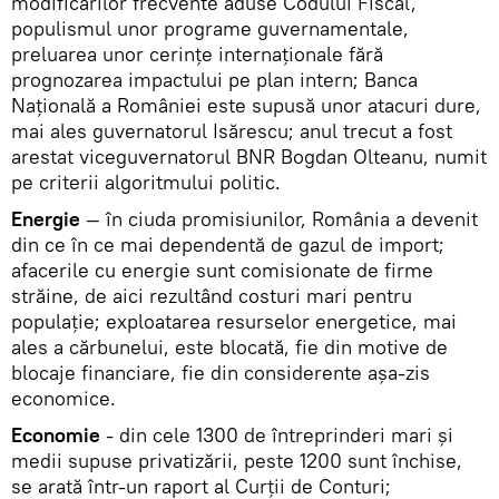
modificărilor frecvente aduse Codului Fiscal,
populismul unor programe guvernamentale,
preluarea unor cerinţe internaţionale fără
prognozarea impactului pe plan intern; Banca
Naţională a României este supusă unor atacuri dure,
mai ales guvernatorul Isărescu; anul trecut a fost
arestat viceguvernatorul BNR Bogdan Olteanu, numit
pe criterii algoritmului politic.
Energie
— în ciuda promisiunilor, România a devenit
din ce în ce mai dependentă de gazul de import;
afacerile cu energie sunt comisionate de firme
străine, de aici rezultând costuri mari pentru
populaţie; exploatarea resurselor energetice, mai
ales a cărbunelui, este blocată, fie din motive de
blocaje financiare, fie din considerente aşa-zis
economice.
Economie
- din cele 1300 de întreprinderi mari şi
medii supuse privatizării, peste 1200 sunt închise,
se arată într-un raport al Curţii de Conturi;