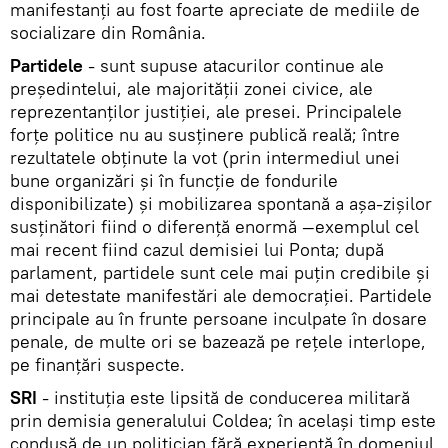
manifestanţi au fost foarte apreciate de mediile de
socializare din România.
Partidele
- sunt supuse atacurilor continue ale
preşedintelui, ale majorităţii zonei civice, ale
reprezentanţilor justiţiei, ale presei. Principalele
forţe politice nu au susţinere publică reală; între
rezultatele obţinute la vot (prin intermediul unei
bune organizări şi în funcţie de fondurile
disponibilizate) şi mobilizarea spontană a aşa-zişilor
susţinători fiind o diferenţă enormă —exemplul cel
mai recent fiind cazul demisiei lui Ponta; după
parlament, partidele sunt cele mai puţin credibile şi
mai detestate manifestări ale democraţiei. Partidele
principale au în frunte persoane inculpate în dosare
penale, de multe ori se bazează pe reţele interlope,
pe finanţări suspecte.
SRI
- instituţia este lipsită de conducerea militară
prin demisia generalului Coldea; în acelaşi timp este
condusă de un politician fără experienţă în domeniul