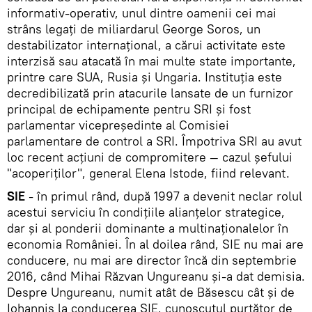
informativ-operativ, unul dintre oamenii cei mai
strâns legaţi de miliardarul George Soros, un
destabilizator internaţional, a cărui activitate este
interzisă sau atacată în mai multe state importante,
printre care SUA, Rusia şi Ungaria. Instituţia este
decredibilizată prin atacurile lansate de un furnizor
principal de echipamente pentru SRI şi fost
parlamentar vicepreşedinte al Comisiei
parlamentare de control a SRI. Împotriva SRI au avut
loc recent acţiuni de compromitere — cazul şefului
"acoperiţilor", general Elena Istode, fiind relevant.
SIE
- în primul rând, după 1997 a devenit neclar rolul
acestui serviciu în condiţiile alianţelor strategice,
dar şi al ponderii dominante a multinaţionalelor în
economia României. În al doilea rând, SIE nu mai are
conducere, nu mai are director încă din septembrie
2016, când Mihai Răzvan Ungureanu şi-a dat demisia.
Despre Ungureanu, numit atât de Băsescu cât şi de
Iohannis la conducerea SIE, cunoscutul purtător de