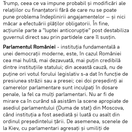
Trump, ceea ce va impune probabil şi modificări ale
relaţiilor cu finanţatorii fără de care nu se poate
pune problema îndeplinirii angajamentelor — şi nici
măcar a efectuării plăţilor obligatorii. În fine,
acţiunile parte a "luptei anticorupţie" post destabiliza
guvernul direct sau prin partidele care îl susţin.
Parlamentul României
- instituţia fundamentală a
unei democraţii moderne, este, în cazul României
cea mai hulită, mai dezavuată, mai puţin credibilă
dintre instituţiile statului; din această cauză, nu de
puţine ori votul forului legislativ s-a dat în funcţie de
presiunea străzii sau a presei; cei doi preşedinţi ai
camerelor parlamentare sunt inculpaţi în dosare
penale, la fel ca mulţi parlamentari. Nu ar fi de
mirare ca în curând să asistăm la scene apropiate de
asediul parlamentului (Duma de stat) din Moscova,
când instituţia a fost asediată şi luată cu asalt din
ordinul preşedintelui ţării. De asemenea, scenele de
la Kiev, cu parlamentari agresaţi şi umiliţi de