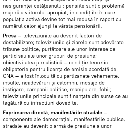
nesiguranţei cetăţeanului; pensiile sunt o problemă
majoră a viitorului apropiat, în condiţiile în care
populaţia activă devine tot mai redusă în raport cu
numărul celor ajunşi la vârsta pensionării.
Presa
— televiziunile au devenit factori de
destabilizare; televiziunile şi ziarele sunt adevărate
tribune politice, purtătoare ale unor interese de
partid sau ale unor grupuri de presiune;
obiectivitatea jurnalistică — condiţie teoretic
obligatorie pentru licenţa de emisie acordată de
CNA — a fost înlocuită cu partizanate vehemente,
insulte, neadevăruri şi calomnii, mesaje de
instigare, campanii politice, manipulare, fobii;
televiziunile principale sunt finanţate din surse ce au
legătură cu infracţiuni dovedite.
Exprimarea directă, manifestările stradale
—
componente ale democraţiei, manifestările publice,
stradale au devenit o armă de presiune a unor