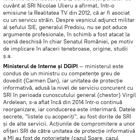
cuvânt al SRI Nicolae Ulieru a afirmat, într-o
emisiune la Realitatea TV din 2012, că ar fi asociat
cu un servicu străin. Despre veşnicul adjunct militar
al şefului SIE, generalul Predoiu, nu se pot aduce
argumente profesionale, în schimb a fost atacat la
scenă deschisă în chiar Senatul României, pe motiv
de implicare în afaceri tenebroase, origine, studii
ş.a.
Ministerul de Interne şi DGIPI
— ministerul este
condus de un ministru cu competenţe greu de
dovedit (Carmen Dan), iar unitatea de protecţie
informativă, adusă la nivel de serviciu concurent cu
SRI în perioada cunoscutului general (chestor) Virgil
Ardelean, s-a aflat încă din 2014 într-o continuă
reorganizare, iar conducerea este interimară. Datele
secrete, "listele cu acoperiţi", au fost dorite de SRI
şi de alte servicii. Acţiunile de compromitere a unor
ofiţeri SRI de către unitatea de protecţie informativă
a MI au fost de notorietate (cazul Soare, cazul