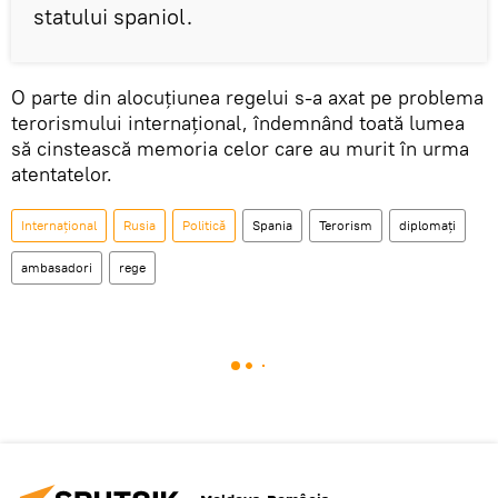
statului spaniol.
O parte din alocuțiunea regelui s-a axat pe problema
terorismului internațional, îndemnând toată lumea
să cinstească memoria celor care au murit în urma
atentatelor.
Internaţional
Rusia
Politică
Spania
Terorism
diplomați
ambasadori
rege