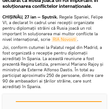
declarat că Rusia joacă un rol important în
soluționarea conflictelor internaționale.
CHIȘINĂU, 27 ian — Sputnik.
Regele Spaniei, Felipe
VI, a declarat în cadrul unei recepții organizate
pentru diplomații străini că Rusia joacă un rol
important în soluționarea mai multor conflicte la
nivel internațional, scrie
RIA Novosti
.
Joi, conform cutumei la Palatul regal din Madrid, a
fost organizată o recepție pentru diplomații
acreditați în Spania. La această reuniune a fost
prezentă Regina Letizia, premierul Mariano Rajoy și
ministrul de Externe Alfonso Dastis. În total au
participat aproximativ 250 de persoane, dintre care
90 de ambasadori ai țărilor străine, care sunt
acreditați în Spania.