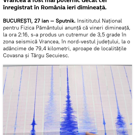
Vrancea a fost mai puternic decât cel
înregistrat în România ieri dimineață.
BUCUREŞTI, 27 ian — Sputnik.
Insititutul Naţional
pentru Fizica Pământului anunţă că vineri dimineaţă,
la ora 2:16, s-a produs un cutremur de 3,5 grade în
zona seismică Vrancea, în nord-vestul judeţului, la o
adâncime de 79,4 kilometri, aproape de localităţile
Covasna şi Târgu Secuiesc.