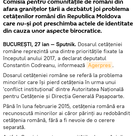
Comisia pentru comunitățile de români din
afara granițelor țării a dezbătut joi problema
cetățenilor români din Republica Moldova
care nu-și pot preschimba actele de identitate
din cauza unor aspecte birocratice.
BUCUREŞTI, 27 ian — Sputnik.
Dosarul cetăţeniei
române reprezintă una dintre priorităţile fixate la
începutul anului 2017, a declarat deputatul
Constantin Codreanu, informează
Agerpres
.
Dosarul cetățeniei române se referă la problema
minorilor care își pierd cetățenia în urma unui
'conflict instituțional' dintre Autoritatea Națională
pentru Cetățenie și Direcția Generală Pașapoarte.
Până în luna februarie 2015, cetățenia română era
recunoscută minorilor ai căror părinți au redobândit
cetățenia română, fără a fi nevoie de o cerere
separată.