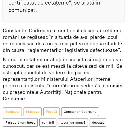
certificatul de cetățenie", se arată în
comunicat.
Constantin Codreanu a menționat că acești cetățeni
români se regăsesc în situația de a-și pierde locul
de muncă sau de a nu-și mai putea continua studiile
din cauza "reglementărilor legislative defectuoase".
Numărul cetăţenilor aflaţi în această situaţie nu este
cunoscut, dar se estimează la câteva zeci de mii. Se
aşteaptă punctul de vedere din partea
reprezentanților Ministerului Afacerilor Interne
pentru a fi discutat în următoarea ședință a comisiei
cu președintele Autorității Naționale pentru
Cetățenie.
Societate
Moldova
Politică
Constantin Codreanu
Pașaport românesc
românii
locuri de muncă
deputat