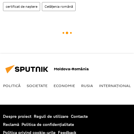
certificat de naștere
Cetățenia română
Moldova-România
POLITICĂ
SOCIETATE
ECONOMIE
RUSIA
INTERNAŢIONAL
Despre proiect
Reguli de utilizare
Contacte
Reclamă
Politica de confidențialitate
Politica privind cookie-urile
Feedback